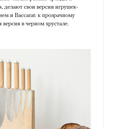
s, делают свои версии игрушек-
ием и Baccarat: к прозрачному
 версия в черном хрустале.
4 кол
пропу
Карго
ткани