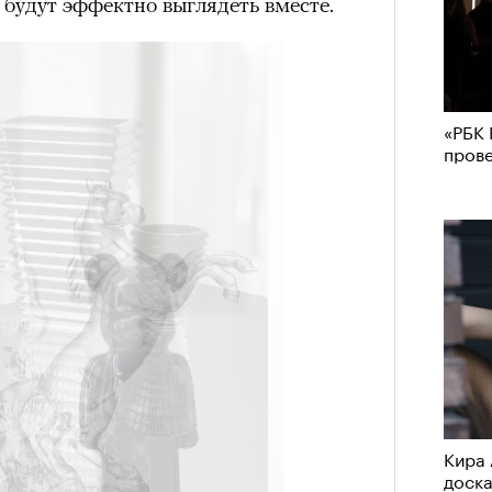
 будут эффектно выглядеть вместе.
«РБК 
пров
Кира 
доск