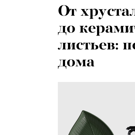
От хруста
до керами
листьев: 
дома