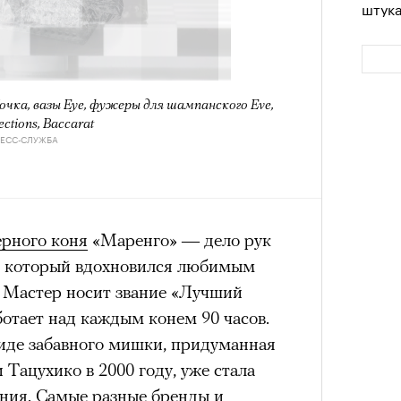
штук
очка, вазы Eye, фужеры для шампанского Eve,
ections, Baccarat
РЕСС-СЛУЖБА
Сможе
ерного коня
«Маренго» — дело рук
отвеч
, который вдохновился любимым
 Мастер носит звание «Лучший
отает над каждым конем 90 часов.
иде забавного мишки, придуманная
Тацухико в 2000 году, уже стала
ния. Самые разные бренды и