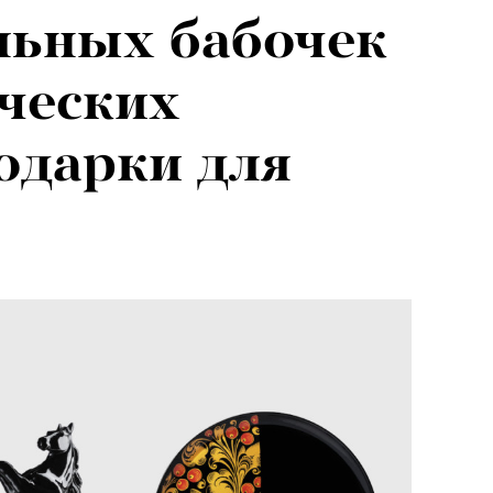
льных бабочек
ческих
подарки для