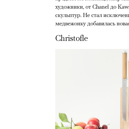
художники, от Chanel до Kaw
скульптур. Не стал исключен
медвежонку добавилась новая
Christofle