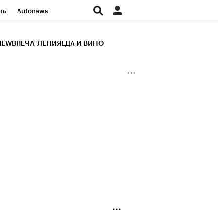
ть
Autonews
К Образование
IEW
ВПЕЧАТЛЕНИЯ
ЕДА И ВИНО
д
Стиль
Крипто
и
Франшизы
Газета
ов
Политика
ты