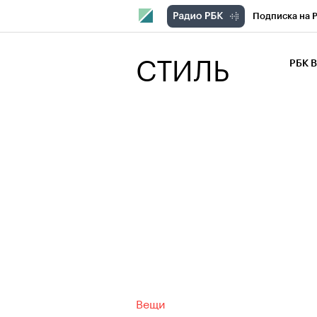
Подписка на 
РБК Компани
СТИЛЬ
РБК 
РБК Курсы
РБК Бизнес-с
Спецпроекты
Экономика
Вещи