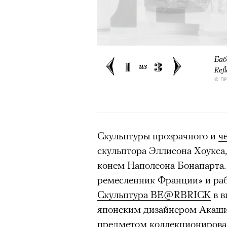
Баб
1
3
из
Refl
© П
Скульптуры прозрачного и
ч
скульптора Эллисона Хоукса
конем Наполеона Бонапарта.
ремесленник Франции» и раб
Скульптура BE@RBRICK
в в
японским дизайнером Акаши 
предметом коллекционирова