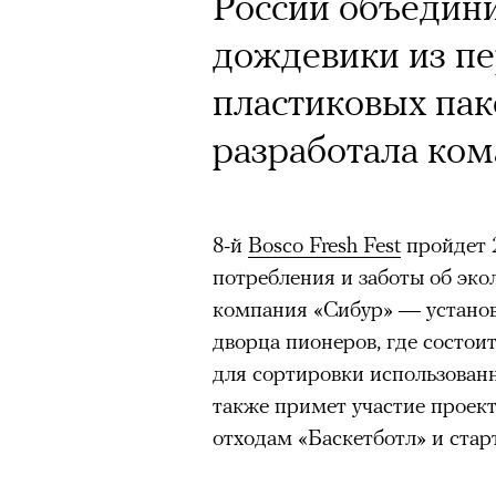
Почему для одни
Кинокритик Стас
России объедини
горы становится
первых показах 
дождевики из п
готовы снова ри
темы
пластиковых пак
Психологи и аль
разработала кома
высота меняет ч
тянет с новой си
8-й
Bosco Fresh Fest
пройдет 
Подписывайтесь на телег
потребления и заботы об эко
компания «Сибур» — установ
дворца пионеров, где состои
Зеленые глаза» Фанни Лиат
для сортировки использованн
«Бумажный тигр» Джеймса 
Подписывайтесь на телег
также примет участие проек
«Охота» Уэйна Вапимуквы
отходам «Баскетботл» и стар
Ретроспектива «Красное и че
список»