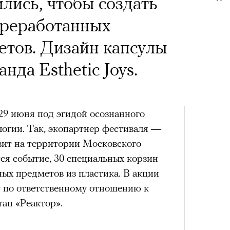
х первое восхождение в
 Тыркин рассказывает о
лись, чтобы создать
тера
 последним, а другие
на остросоциальные
ереработанных
сковать жизнью?
етов. Дизайн капсулы
пинисты объясняют, как
нда Esthetic Joys.
еловека и почему к ней
лой
29 июня под эгидой осознанного
рам-канал «РБК Стиль»
логии. Так, экопартнер фестиваля —
Лока
Поче
Корей
ит на территории Московского
взро
тся событие, 30 специальных корзин
ар и Жереми Труиля
«РБК 
ых предметов из пластика. В акции
пров
Грэя
рам-канал «РБК Стиль»
т по ответственному отношению к
тап «Реактор».
рное: голливудские левые и черный