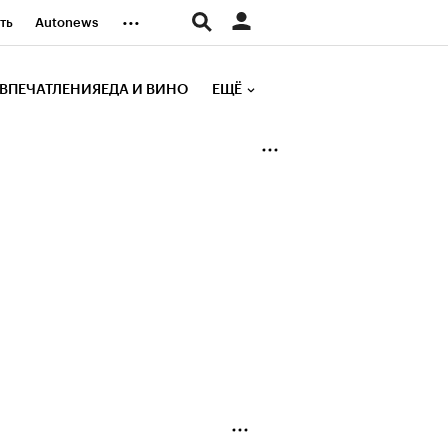
...
ть
Autonews
К Образование
ВПЕЧАТЛЕНИЯ
ЕДА И ВИНО
ЕЩЁ
д
Стиль
е рейтинги
иа
Финансы