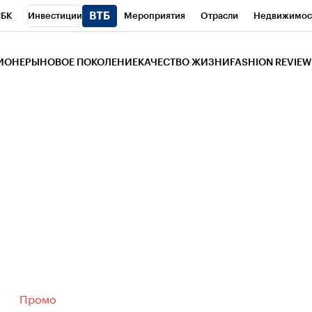
РБК
Инвестиции
Мероприятия
Отрасли
Недвижимос
и
Телеканал
РБК Вино
Спорт
Школа управления РБК
РБ
ЗИОНЕРЫ
НОВОЕ ПОКОЛЕНИЕ
КАЧЕСТВО ЖИЗНИ
FASHION REVIEW
РБК Life
Тренды
Визионеры
Национальные проекты
Горо
 Бизнес-среда
Дискуссионный клуб
Исследования
Кредитны
Газета
Спецпроекты СПб
Конференции СПб
Спецпроекты
трагентов
Политика
Экономика
Бизнес
Технологии и мед
ой валюты
Промо