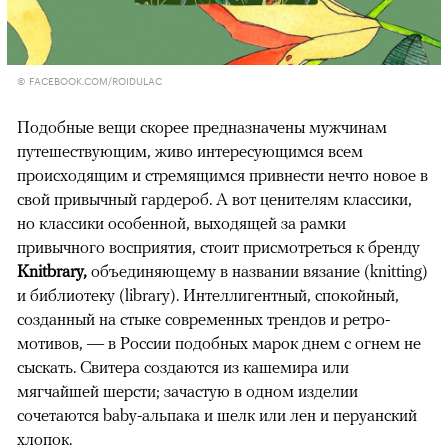
© FACEBOOK.COM/ROIDULAC
Подобные вещи скорее предназначены мужчинам
путешествующим, живо интересующимся всем
происходящим и стремящимся привнести нечто новое в
свой привычный гардероб. А вот ценителям классики,
но классики особенной, выходящей за рамки
привычного восприятия, стоит присмотреться к бренду
Knitbrary,
объединяющему в названии вязание (knitting)
и библиотеку (library). Интеллигентный, спокойный,
созданный на стыке современных трендов и ретро-
мотивов, — в России подобных марок днем с огнем не
сыскать. Свитера создаются из кашемира или
мягчайшей шерсти; зачастую в одном изделии
сочетаются baby-альпака и шелк или лен и перуанский
хлопок.