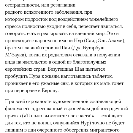
отстраненности, или резигнации, —
редкого психогенного заболевания, при
котором подросток под воздействием тяжелейшего
стресса полностью уходит в себя, перестает двигаться,
говорить, есть и реагировать на внешний мир. Это и
происходит с парнем по имени Нур (Саид Эль Алами),
братом главной героини Шаи (Дуа Бутарбуш
М’Зауки), когда их родителям отказали в получении
вида на жительство в одной из благополучных
европейских стран. Безутешная Шая пытается
пробудить Нура к жизни: наглотавшись таблеток,
проникает в его ужасные сны, в которых их мать тонет
при переправе в Европу.
При всей скромности художественной составляющей
фильма его адресованный европейцам добросердечный
призыв («Только вы можете нас спасти!» — сообщает
для тех, кто не понял, очнувшийся Нур) точно не будет
лишним в дни очередного обострения мигрантского