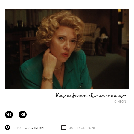
Кадр из фильма «Бумажный тигр»
© NEON
АВТОР
СТАС ТЫРКИН
06 АВГУСТА 2026