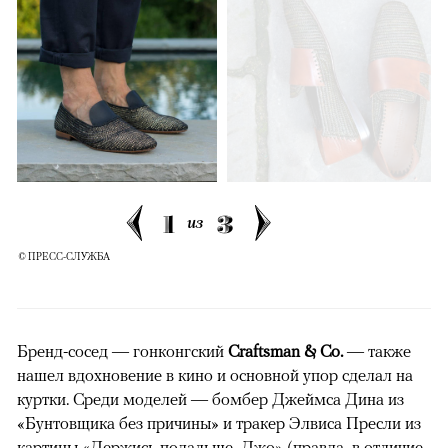
1
3
из
© ПРЕСС-СЛУЖБА
Бренд-сосед — гонконгский
Craftsman & Co.
— также
нашел вдохновение в кино и основной упор cделал на
куртки. Среди моделей — бомбер Джеймса Дина из
«Бунтовщика без причины» и тракер Элвиса Пресли из
картины «Держись подальше, Джо» (правда, в отличие