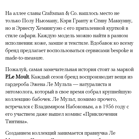
На аллее славы Craftsman & Co. нашлось место не
только Полу Ньюману, Кэри Гранту и Стиву Маккуину,
но и Эрнесту Хемингуэю с его приталенной курткой в
стиле сафари. Каждую модель можно найти в разном
исполнении: коже, замше и текстиле. Вдобавок ко всему
бренд предлагает воспользоваться сервисами bespoke и
made-to-measure.
Пожалуй, самая замечательная история стоит за маркой
P.Le Moult
. Каждый сезон бренд воспроизводит вещи из
гардероба Эжена Ле Мульта — натуралиста и
энтомолога, который в свое время собрал крупнейшую
коллекцию бабочек. Ле Мульт, помимо прочего,
встречался с Владимиром Набоковым, а в 1956 году с
его участием даже вышел комикс «Приключения
Тинтина».
Созданием коллекций занимается правнучка Ле