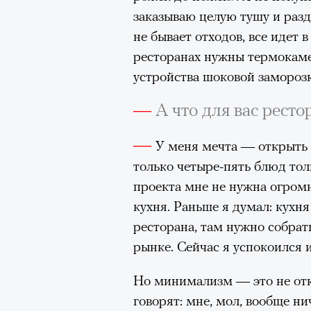
здоровьем касается синдром
заказываю целую тушу и разд
отстраненности, или резигн
не бывает отходов, все идет 
редкого психогенного заболе
ресторанах нужны термокаме
воздействием тяжелейшего ст
устройства шоковой замороз
перестает двигаться, говорит
—
А что для вас рест
мир. Это и происходит с па
Алами), братом главной гер
—
У меня мечта — открыть 
М’Зауки), когда их родителя
только четыре-пять блюд тол
жительство в одной из благо
проекта мне не нужна огромн
Безутешная Шая пытается пр
кухня. Раньше я думал: кух
наглотавшись таблеток, прон
ресторана, там нужно собрать
их мать тонет при переправе 
рынке. Сейчас я успокоился 
При всей скромности художе
Но минимализм — это не отк
адресованный европейцам до
говорят: мне, мол, вообще ни
можете нас спасти!» — сообща