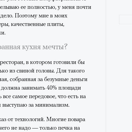
а
елываю ее полностью, у меня почти
ации, —
в дело. Поэтому мне в моих
вания, при котором подросток под
ры, качественные плиты,
ресса полностью уходит в себя,
ки.
ь, есть и реагировать на внешний
оранная кухня мечты?
рнем по имени Нур (Саид Эль
оини Шаи (Дуа Бутарбуш
ресторан, в котором готовили бы
м отказали в получении вида на
ько из свиной головы. Для такого
получных европейских стран.
Как т
ая, собранная за безумные деньги
обудить Нура к жизни:
выра
ня должна занимать 40% площади
Вост
икает в его ужасные сны, в которых
 все самое передовое, что есть на
в Европу.
и выступаю за минимализм.
ЧИТ
ственной составляющей фильма его
аз от технологий. Многие повара
бросердечный призыв («Только вы
чего не надо — только печка на
ет для тех, кто не понял,