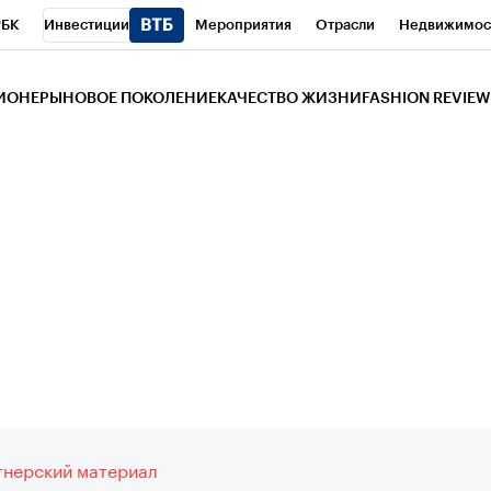
РБК
Инвестиции
Мероприятия
Отрасли
Недвижимос
и
Телеканал
РБК Вино
Спорт
Школа управления РБК
РБ
ЗИОНЕРЫ
НОВОЕ ПОКОЛЕНИЕ
КАЧЕСТВО ЖИЗНИ
FASHION REVIEW
РБК Life
Тренды
Визионеры
Национальные проекты
Горо
 Бизнес-среда
Дискуссионный клуб
Исследования
Кредитны
Газета
Спецпроекты СПб
Конференции СПб
Спецпроекты
трагентов
Политика
Экономика
Бизнес
Технологии и мед
ой валюты
нерский материал