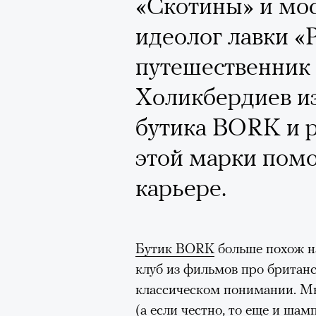
Кинокритик Стас
«Скотины» и мо
первых показах 
идеолог лавки «
темы
путешественник 
Холикбердиев и
бутика BORK и р
этой марки помо
Подписывайтесь на телег
карьере.
Зеленые глаза» Фанни Лиат
«Бумажный тигр» Джеймса 
Бутик BORK
больше похож н
клуб из фильмов про британс
«Охота» Уэйна Вапимуквы
классическом понимании. М
Ретроспектива «Красное и че
(а если честно, то еще и шам
список»