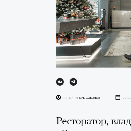
АВТОР
ИГОРЬ СОКОЛОВ
20 Д
АВТОР
СТАС ТЫРКИН
06 АВГУ
Ресторатор, вла