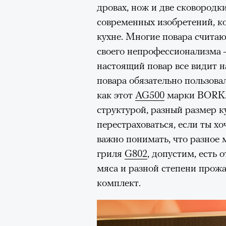
дровах, нож и две сковородки
очнувшийся Нур) точно не б
современных изобретений, к
обострения мигрантского кри
кухне. Многие повара считаю
своего непрофессионализма 
настоящий повар все видит на
Адресованн
повара обязательно пользова
как этот
AG500
марки BORK. 
добросерд
структурой, разный размер к
перестраховаться, если ты х
точно не б
важно понимать, что разное 
гриля
G802
, допустим, есть
дни очередн
мяса и разной степени прожа
мигрантск
комплект.