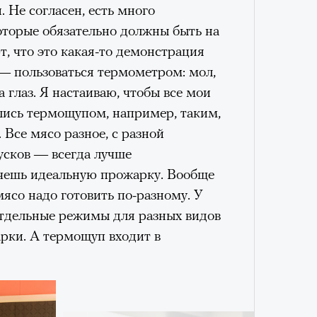
. Не согласен, есть много
удет лишним в дни очередного
оторые обязательно должны быть на
зиса.
т, что это какая-то демонстрация
— пользоваться термометром: мол,
Умный
 глаз. Я настаиваю, чтобы все мои
осваи
Trave
ый европейцам
лись термощупом, например, таким,
«РБК 
Все мясо разное, с разной
пров
ечный призыв
усков — всегда лучше
очешь идеальную прожарку. Вообще
удет лишним в
мясо надо готовить по-разному. У
 отдельные режимы для разных видов
ого обострения
рки. А термощуп входит в
ого кризиса.