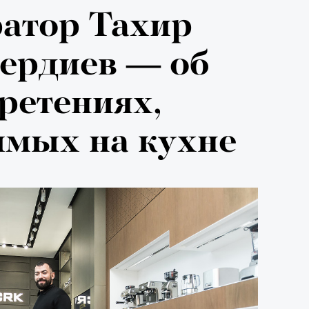
026: что
ратор Тахир
на открытии
ердиев — об
 авторского
ретениях,
имых на кухне
«РБК 
пров