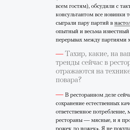
всем гостям), обсудили с та
«Зеленые глаза» Фа
консультантом все новинки 
Труиля
сыграли пару партий в
насто
опытный и весьма известный 
Фестиваль открылся с намек
перерывах между партиями м
показом на огромном экран
—
Тахир, какие, на ва
камерного французского филь
тренды сейчас в ресто
Verts) режиссерского дуэта
отражаются на техник
Прошлая их кинолента «Гага
повара?
космонавта в мире, а хроник
комплекса на парижской окр
—
В ресторанном деле сейч
имя.
сохранение естественных кач
Новый фильм уступает «Гага
ответственное потребление,
видели кино про детей из эм
рестораны — мясные, и я пр
российских), которые впадал
рожек до ножек». Я не покуп