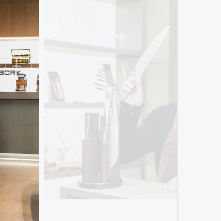
Кира 
доск
штук
Сможе
отвеч