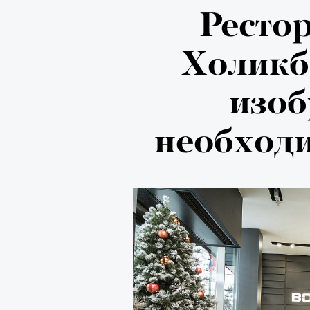
Локарно-2
Ресто
показали 
Холикб
фестиваля
изоб
кино
необход