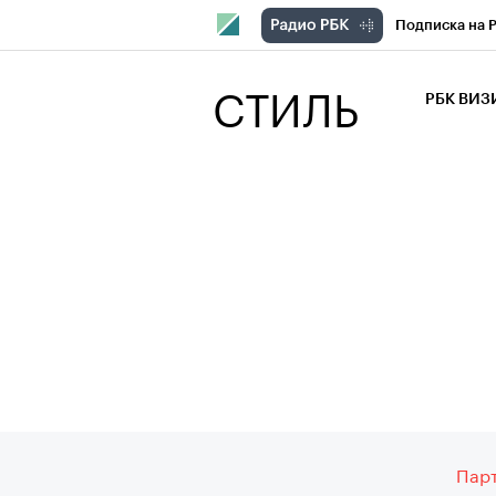
Подписка на 
РБК Компани
СТИЛЬ
РБК ВИ
РБК Курсы
Крипто
РБК
Франшизы
Проверка кон
Рынок наличн
Впечатления
Парт