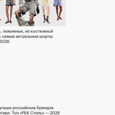
рно-2025: перестрелки в
, пижамные, из костюмной
йне и горизонтальные танцы в
: самые актуальные шорты
ыне
-2026
учших российских брендов
тики. Топ «РБК Стиль» — 2026