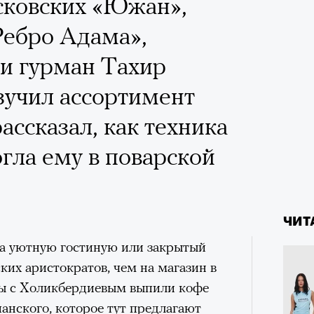
 Тыркин рассказывает о
сковских «Южан»,
на остросоциальные
Ребро Адама»,
и гурман Тахир
зучил ассортимент
ассказал, как техника
гла ему в поварской
рам-канал «РБК Стиль»
Лока
4 кол
Корей
пропу
взро
ар и Жереми Труиля
ЧИТ
Грэя
а уютную гостиную или закрытый
ких аристократов, чем на магазин в
ы с Холикбердиевым выпили кофе
рное: голливудские левые и черный
панского, которое тут предлагают