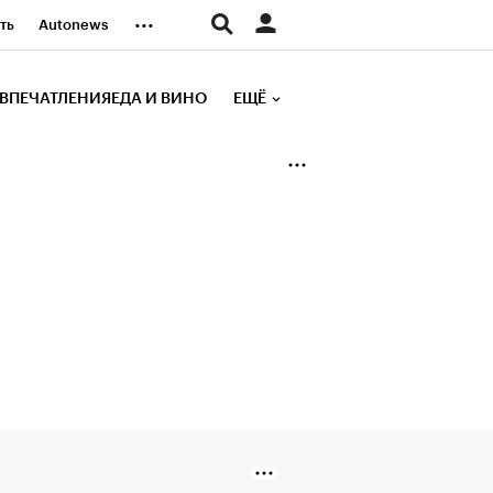
...
ть
Autonews
К Образование
ВПЕЧАТЛЕНИЯ
ЕДА И ВИНО
ЕЩЁ
д
Стиль
е рейтинги
иа
Финансы