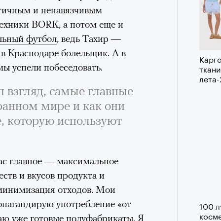
ктичным и ненавязчивым
нни Лиатар и Жереми
техники BORK, а потом еще и
льный футбол
, ведь Тахир —
в Краснодаре болельщик. А в
Лока
Карго
бассе
ом на политическую актуальность —
ы успели побеседовать.
ткани
пуст
лета
е Пьяццы Гранде
ш взгляд, самые главные
ма «Зеленые глаза» (Les Yeux
ранном мире и как они
 Фанни Лиатар и Жереми Труиля.
е, которую используют
рин» — отнюдь не байопик первого
а сноса многоквартирного
аине, которому было присвоено его
ас главное — максимальное
еств и вкусов продукта и
рину» в оригинальности: мы уже
 минимизация отходов. Мои
игрантских семей (даже
опагандирую употребление «от
100 л
косме
и в кому. В этом случае проблема со
аю уже готовые полуфабрикаты. Я