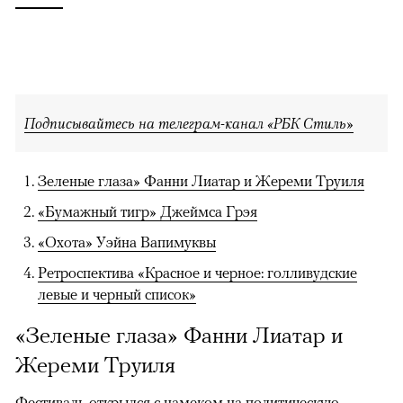
Подписывайтесь на телеграм-канал «РБК Стиль»
Зеленые глаза» Фанни Лиатар и Жереми Труиля
«Бумажный тигр» Джеймса Грэя
«Охота» Уэйна Вапимуквы
Ретроспектива «Красное и черное: голливудские
левые и черный список»
«Зеленые глаза» Фанни Лиатар и
Жереми Труиля
Фестиваль открылся с намеком на политическую