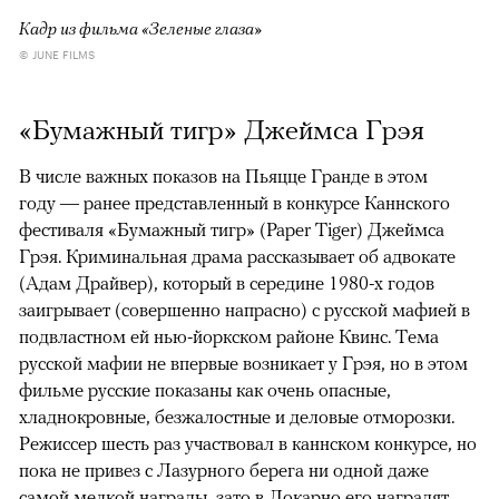
Кадр из фильма «Зеленые глаза»
© JUNE FILMS
«Бумажный тигр» Джеймса Грэя
В числе важных показов на Пьяцце Гранде в этом
году — ранее представленный в конкурсе Каннского
фестиваля «Бумажный тигр» (Paper Tiger) Джеймса
Грэя. Криминальная драма рассказывает об адвокате
(Адам Драйвер), который в середине 1980-х годов
заигрывает (совершенно напрасно) с русской мафией в
подвластном ей нью-йоркском районе Квинс. Тема
русской мафии не впервые возникает у Грэя, но в этом
фильме русские показаны как очень опасные,
хладнокровные, безжалостные и деловые отморозки.
Режиссер шесть раз участвовал в каннском конкурсе, но
пока не привез с Лазурного берега ни одной даже
самой мелкой награды, зато в Локарно его наградят