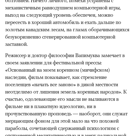
болтовней. Ничего личного, помехи устранены с
механистичным равнодушием компьютерной игры,
выход на следующий уровень обеспечен, можно
пересесть в хороший автомобиль и ехать дальше по
золотым канадским лесам, на глазах оборачивающихся
безукоризненно сгенерированной компьютерной
заставкой.
Режиссер и доктор философии Вапимуква замечает в
своем заявлении для фестивальной прессы:
«Основанный на моем коренном (мичифском)
наследии, фильм показывает, как стремление
поселенцев «начать все заново» в дикой местности
неотделимо от лишения земель коренных народов». К
счастью, одолевающие его мысли не выливаются в
фильме ни в плакатную идеологию, ни в
прочувствованную проповедь — наоборот, они служат
мерцающим фоном для этой мало на что похожей
параболы, сочетающей сдержанный психологизм с
отстраненной медитативностью и в меру радикальной