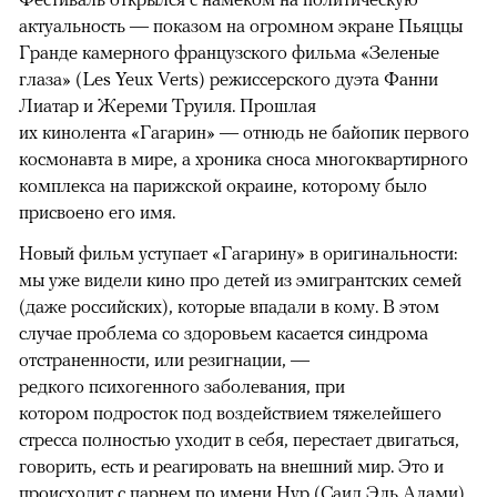
актуальность — показом на огромном экране Пьяццы
Гранде камерного французского фильма «Зеленые
глаза» (Les Yeux Verts) режиссерского дуэта Фанни
Лиатар и Жереми Труиля. Прошлая
их кинолента «Гагарин» — отнюдь не байопик первого
космонавта в мире, а хроника сноса многоквартирного
комплекса на парижской окраине, которому было
присвоено его имя.
Новый фильм уступает «Гагарину» в оригинальности:
мы уже видели кино про детей из эмигрантских семей
(даже российских), которые впадали в кому. В этом
случае проблема со здоровьем касается синдрома
отстраненности, или резигнации, —
редкого психогенного заболевания, при
котором подросток под воздействием тяжелейшего
стресса полностью уходит в себя, перестает двигаться,
говорить, есть и реагировать на внешний мир. Это и
происходит с парнем по имени Нур (Саид Эль Алами),