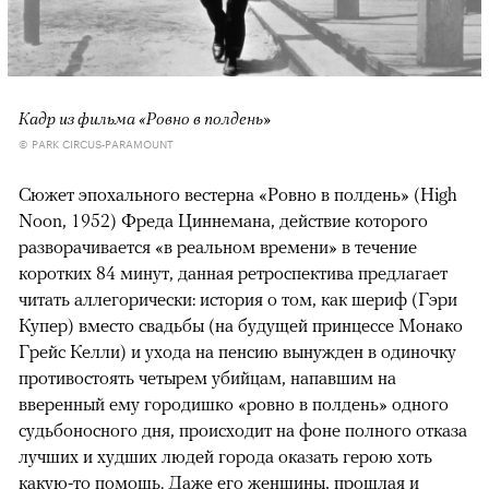
Кадр из фильма «Ровно в полдень»
© PARK CIRCUS-PARAMOUNT
Сюжет эпохального вестерна «Ровно в полдень» (High
Noon, 1952) Фреда Циннемана, действие которого
разворачивается «в реальном времени» в течение
коротких 84 минут, данная ретроспектива предлагает
читать аллегорически: история о том, как шериф (Гэри
Купер) вместо свадьбы (на будущей принцессе Монако
Грейс Келли) и ухода на пенсию вынужден в одиночку
противостоять четырем убийцам, напавшим на
вверенный ему городишко «ровно в полдень» одного
судьбоносного дня, происходит на фоне полного отказа
лучших и худших людей города оказать герою хоть
какую-то помощь. Даже его женщины, прошлая и