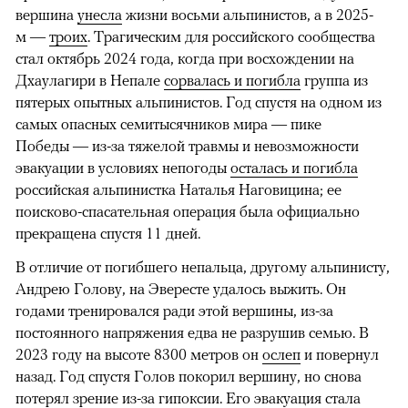
вершина
унесла
жизни восьми альпинистов, а в 2025-
м —
троих
. Трагическим для российского сообщества
стал октябрь 2024 года, когда при восхождении на
Дхаулагири в Непале
сорвалась и погибла
группа из
пятерых опытных альпинистов. Год спустя на одном из
самых опасных семитысячников мира — пике
Победы — из-за тяжелой травмы и невозможности
эвакуации в условиях непогоды
осталась и погибла
российская альпинистка Наталья Наговицина; ее
поисково-спасательная операция была официально
прекращена спустя 11 дней.
В отличие от погибшего непальца, другому альпинисту,
Андрею Голову, на Эвересте удалось выжить. Он
годами тренировался ради этой вершины, из-за
постоянного напряжения едва не разрушив семью. В
2023 году на высоте 8300 метров он
ослеп
и повернул
назад. Год спустя Голов покорил вершину, но снова
потерял зрение из-за гипоксии. Его эвакуация стала