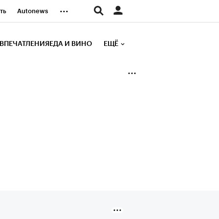
...
ть
Autonews
К Образование
ВПЕЧАТЛЕНИЯ
ЕДА И ВИНО
ЕЩЁ
д
Стиль
е рейтинги
иа
Финансы