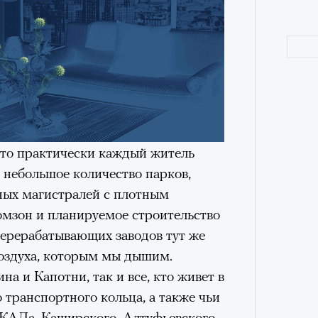
обудить Нура к жизни:
икает в его ужасные сны, в которых
в Европу.
ственной составляющей фильма его
бросердечный призыв («Только вы
ет для тех, кто не понял,
 то практически каждый житель
удет лишним в дни очередного
: небольшое количество парков,
зиса.
Как т
ных магистралей с плотным
выра
мзон и планируемое строительство
Вост
ерерабатывающих заводов тут же
ый европейцам
воздуха, которым мы дышим.
ЧИТ
а и Капотни, так и все, кто живет в
ечный призыв
 транспортного кольца, а также чьи
КАДа, Каширского, Алтуфьевского,