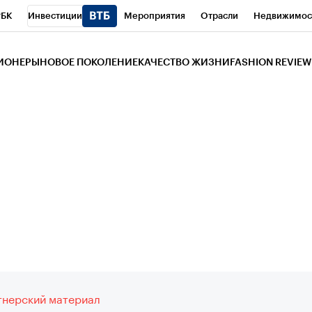
РБК
Инвестиции
Мероприятия
Отрасли
Недвижимос
и
Телеканал
РБК Вино
Спорт
Школа управления РБК
РБ
ЗИОНЕРЫ
НОВОЕ ПОКОЛЕНИЕ
КАЧЕСТВО ЖИЗНИ
FASHION REVIEW
РБК Life
Тренды
Визионеры
Национальные проекты
Горо
 Бизнес-среда
Дискуссионный клуб
Исследования
Кредитны
Газета
Спецпроекты СПб
Конференции СПб
Спецпроекты
трагентов
Политика
Экономика
Бизнес
Технологии и мед
ой валюты
нерский материал