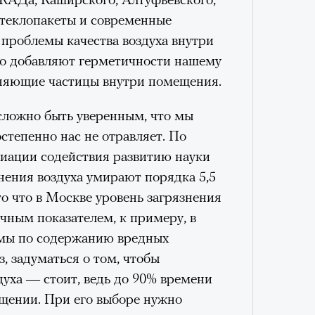
удет лишним в
стеклопакеты и современные
ого обострения
 проблемы качества воздуха внутри
о добавляют герметичности нашему
ого кризиса.
зняющие частицы внутри помещения.
Умный
осваи
Trave
сложно быть уверенным, что мы
«РБК 
тепенно нас не отравляет. По
пров
иации содействия развитию науки
знения воздуха умирают порядка 5,5
то что в Москве уровень загрязнения
ичным показателем, к примеру, в
рмы по содержанию вредных
, задуматься о том, чтобы
духа — стоит, ведь до 90% времени
щении. При его выборе нужно