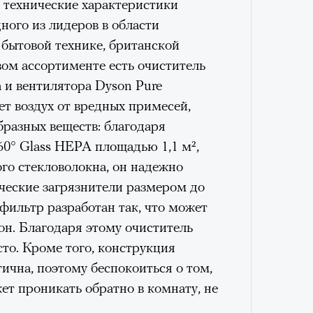
 технические характеристики
Кира 
дного из лидеров в области
доск
 бытовой технике, британской
штук
вом ассортименте есть очиститель
 и вентилятора Dyson Pure
т воздух от вредных примесей,
бразных веществ: благодаря
60° Glass HEPA площадью 1,1 м²,
жеймса Грэя
го стекловолокна, он надежно
ческие загрязнители размером до
ьяцце Гранде в этом году — ранее
 фильтр разработан так, что может
Каннского фестиваля «Бумажный
рон. Благодаря этому очиститель
Сможе
 Грэя. Криминальная драма
отвеч
то. Кроме того, конструкция
дам Драйвер), который в середине
ична, поэтому беспокоиться о том,
вершенно напрасно) с русской
т проникать обратно в комнату, не
ю-йоркском районе Квинс. Тема