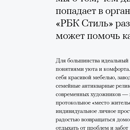
попадает в орга
Зеленые глаза» Фанни Лиат
«РБК Стиль» раз
«Бумажный тигр» Джеймса 
может помочь к
«Охота» Уэйна Вапимуквы
Ретроспектива «Красное и че
список»
Для большинства идеальный 
«Зеленые глаза» Фа
понятиями уюта и комфорта.
себя красивой мебелью, зав
Труиля
семейные антикварные релик
Фестиваль открылся с намек
современных художников — в
показом на огромном экран
протокольное «место житель
камерного французского филь
индивидуальное личное прост
Verts) режиссерского дуэта
радостью возвращаться домо
Прошлая их кинолента «Гага
отдыхать от проблем и забот 