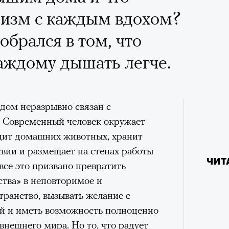
низм с каждым вдохом?
ар и Жереми Труиля
обрался в том, что
Грэя
аждому дышать легче.
рное: голливудские левые и черный
дом неразрывно связан с
нни Лиатар и Жереми
 Современный человек окружает
Лока
одит домашних животных, хранит
4 кол
Корей
пропу
вии и размещает на стенах работы
взро
ЧИТ
ом на политическую актуальность —
се это призвано превратить
е Пьяццы Гранде
ства» в неповторимое и
ма «Зеленые глаза» (Les Yeux
ранство, вызывать желание с
 Фанни Лиатар и Жереми Труиля.
й и иметь возможность полноценно
рин» — отнюдь не байопик первого
внешнего мира. Но то, что радует