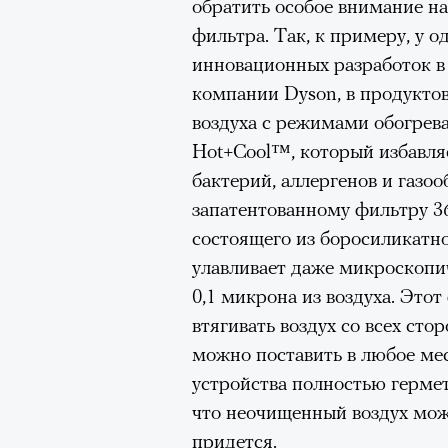
обратить особое внимание на
фильтра. Так, к примеру, у о
инновационных разработок в
компании Dyson, в продукто
воздуха с режимами обогрева
Hot+Cool™, который избавляе
Кадр из фильма «Зеленые глаза»
бактерий, аллергенов и газоо
© JUNE FILMS
запатентованному фильтру 3
«Бумажный тигр» Д
состоящего из боросиликатно
улавливает даже микроскопи
В числе важных показов на П
0,1 микрона из воздуха. Этот
представленный в конкурсе 
втягивать воздух со всех сто
тигр» (Paper Tiger) Джеймса
можно поставить в любое мес
рассказывает об адвокате (А
устройства полностью гермет
1980-х годов заигрывает (со
что неочищенный воздух може
мафией в подвластном ей нь
придется.