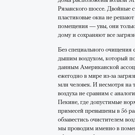
точно не б
Рязанского шоссе. Двойные 
дни очередн
пластиковые окна не решают
помещения — увы, они тольк
мигрантск
дому и сохраняют все загря
Без специального очищения 
дышим воздухом, который пос
данным Американской ассоц
ежегодно в мире из-за загря
млн человек. И несмотря на 
воздуха не сравним с аналог
Пекине, где допустимые но
примесей превышены в 56 раз
обзавестись очистителем воз
мы проводим именно в поме