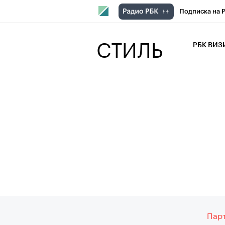
Подписка на 
РБК Компани
СТИЛЬ
РБК ВИ
РБК Курсы
Крипто
РБК
Франшизы
Проверка кон
Рынок наличн
Впечатления
Парт