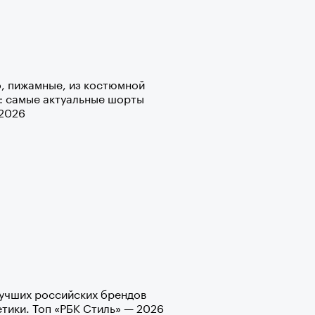
рно-2025: перестрелки в
, пижамные, из костюмной
йне и горизонтальные танцы в
: самые актуальные шорты
ыне
-2026
учших российских брендов
тики. Топ «РБК Стиль» — 2026