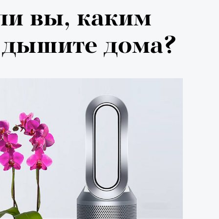
026: что
ли вы, каким
на открытии
 дышите дома?
 авторского
«РБК 
пров