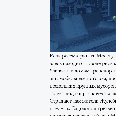
Безутешная Шая пытается пр
наглотавшись таблеток, прон
их мать тонет при переправе 
При всей скромности художе
адресованный европейцам до
можете нас спасти!» — сообща
Если рассматривать Москву,
очнувшийся Нур) точно не б
здесь находится в зоне риска
обострения мигрантского кри
близость к домам транспорт
автомобильным потоком, про
нескольких крупных мусороп
Адресованн
ставит под вопрос качество 
Страдают как жители Жулебин
добросерд
пределах Садового и третьего
дома расположены вблизи М