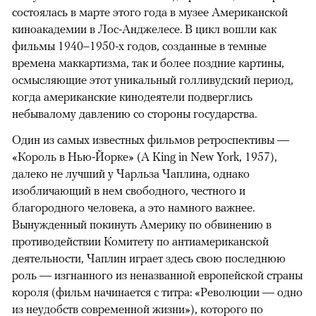
состоялась в марте этого года в музее Американской
киноакадемии в Лос-Анджелесе. В цикл вошли как
фильмы 1940–1950-х годов, созданные в темные
времена маккартизма, так и более поздние картины,
осмысляющие этот уникальный голливудский период,
когда американские кинодеятели подверглись
небывалому давлению со стороны государства.
Один из самых известных фильмов ретроспективы —
«Король в Нью-Йорке» (A King in New York, 1957),
далеко не лучший у Чарльза Чаплина, однако
изобличающий в нем свободного, честного и
благородного человека, а это намного важнее.
Вынужденный покинуть Америку по обвинению в
противодействии Комитету по антиамериканской
деятельности, Чаплин играет здесь свою последнюю
роль — изгнанного из неназванной европейской страны
короля (фильм начинается с титра: «Революции — одно
из неудобств современной жизни»), которого по