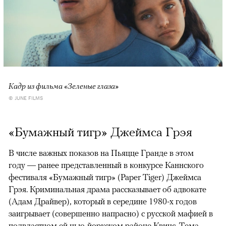
Кадр из фильма «Зеленые глаза»
© JUNE FILMS
«Бумажный тигр» Джеймса Грэя
В числе важных показов на Пьяцце Гранде в этом
году — ранее представленный в конкурсе Каннского
фестиваля «Бумажный тигр» (Paper Tiger) Джеймса
Грэя. Криминальная драма рассказывает об адвокате
(Адам Драйвер), который в середине 1980-х годов
заигрывает (совершенно напрасно) с русской мафией в
подвластном ей нью-йоркском районе Квинс. Тема