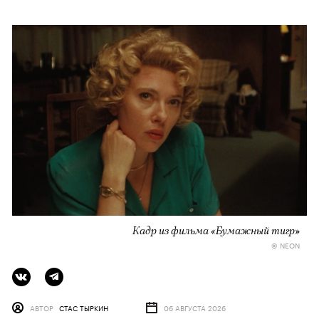
Кадр из фильма «Бумажный тигр»
© NEON
АВТОР
СТАС ТЫРКИН
06 АВГУСТА 2026