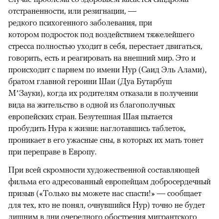
отстраненности, или резигнации, —
редкого психогенного заболевания, при
котором подросток под воздействием тяжелейшего
стресса полностью уходит в себя, перестает двигаться,
говорить, есть и реагировать на внешний мир. Это и
происходит с парнем по имени Нур (Саид Эль Алами),
братом главной героини Шаи (Дуа Бутарбуш
М’Зауки), когда их родителям отказали в получении
вида на жительство в одной из благополучных
европейских стран. Безутешная Шая пытается
пробудить Нура к жизни: наглотавшись таблеток,
проникает в его ужасные сны, в которых их мать тонет
при переправе в Европу.
При всей скромности художественной составляющей
фильма его адресованный европейцам добросердечный
призыв («Только вы можете нас спасти!» — сообщает
для тех, кто не понял, очнувшийся Нур) точно не будет
лишним в дни очередного обострения мигрантского