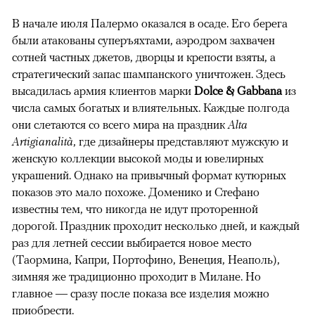
В начале июля Палермо оказался в осаде. Его берега
были атакованы суперъяхтами, аэродром захвачен
сотней частных джетов, дворцы и крепости взяты, а
стратегический запас шампанского уничтожен. Здесь
высадилась армия клиентов марки
Dolce & Gabbana
из
числа самых богатых и влиятельных. Каждые полгода
они слетаются со всего мира на праздник
Alta
Artigianalità
, где дизайнеры представляют мужскую и
женскую коллекции высокой моды и ювелирных
украшений. Однако на привычный формат кутюрных
показов это мало похоже. Доменико и Стефано
известны тем, что никогда не идут проторенной
дорогой. Праздник проходит несколько дней, и каждый
раз для летней сессии выбирается новое место
(Таормина, Капри, Портофино, Венеция, Неаполь),
зимняя же традиционно проходит в Милане. Но
главное — сразу после показа все изделия можно
приобрести.