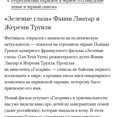
Ретроспектива «Красное и черное: голливудские
левые и черный список»
«Зеленые глаза» Фанни Лиатар и
Жереми Труиля
Фестиваль открылся с намеком на политическую
актуальность — показом на огромном экране Пьяццы
Гранде камерного французского фильма «Зеленые
глаза» (Les Yeux Verts) режиссерского дуэта Фанни
Лиатар и Жереми Труиля. Прошлая
их кинолента «Гагарин» — отнюдь не байопик первого
космонавта в мире, а хроника сноса многоквартирного
комплекса на парижской окраине, которому было
присвоено его имя.
Новый фильм уступает «Гагарину» в оригинальности:
мы уже видели кино про детей из эмигрантских семей
(даже российских), которые впадали в кому. В этом
случае проблема со здоровьем касается синдрома