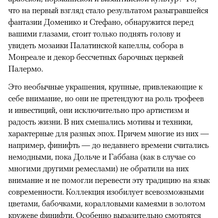
что на первый взгляд стало результатом разыгравшейся
фантазии Доменико и Стефано​, обнаружится перед
вашими глазами, стоит только поднять голову и
увидеть мозаики Палатинской капеллы, собора в
Монреале и декор бессчетных барочных церквей
00:00
/
00:00
Палермо.
Это необычные украшения, крупные, привлекающие к
себе внимание, но они не претендуют на роль трофеев
и инвестиций, они исключительно про артистизм и
радость жизни. В них смешались мотивы и техники,
характерные для разных эпох. Причем многие из них —
например, финифть — до недавнего времени считались
немодными, пока Дольче и Габбана (как в случае со
многими другими ремеслами) не обратили на них
внимание и не помогли перевести эту традицию на язык
современности. Коллекция изобилует всевозможными
цветами, бабочками, коралловыми камеями в золотом
кружеве финифти. Особенно выразительно смотрятся