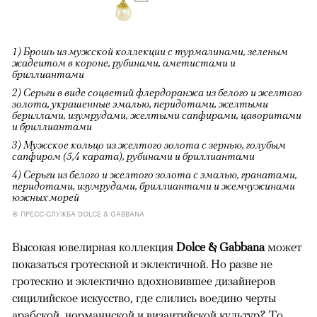
1) Брошь из мужской коллекции с турмалинами, зеленым
жадеитом в короне, рубинами, аметистами и
бриллиантами
2) Серьги в виде соцветий флердоранжа из белого и желтого
золота, украшенные эмалью, перидотами, желтыми
бериллами, изумрудами, желтыми сапфирами, цаворитами
и бриллиантами
3) Мужское кольцо из желтого золота с зернью, голубым
сапфиром (5,4 карата), рубинами и бриллиантами
4) Серьги из белого и желтого золота с эмалью, гранатами,
перидотами, изумрудами, бриллиантами и жемчужинами
южных морей
© ПРЕСС-СЛУЖБА DOLCE & GABBANA
Высокая ювелирная коллекция
Dolce & Gabbana
может
показаться гротескной и эклектичной. Но разве не
гротескно и эклектично вдохновившее дизайнеров
сицилийское искусство, где слились воедино черты
арабской, норманнской и византийской культур? То,