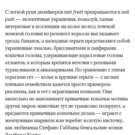
С легкой руки дизайнеров
tutti frutti
превращаются в
tutti
putti
— эклектичные украшения, пожалуй, самые
интересные в коллекции: на колье из-под точеной
женской головки из розового коралла выглядывает
гроздь бананов, а каскадные серьги представляют собой
украшенные эмалью, бриллиантами и сапфирами
кошачьи головы, удерживающие коралловые головы
атлантов, к которым крепятся веточки с розовыми
турмалинами и аквамаринами. По сравнению с этими
серьгами сет — колье и крупные серьги — с целым
птичьим семейством кажется просто примером
реализма, как и сет с играющими кошками. Они
нисколько не напоминают привычные кошачьи мотивы
других марок: животные тут не грациозно позируют, а
предаются привычным кошачьим делам — играют с
жемчужным шариком или теребят золотую кисточку,
как любимицы Стефано Габбаны бенгальские кошки
Замбия и Конго.