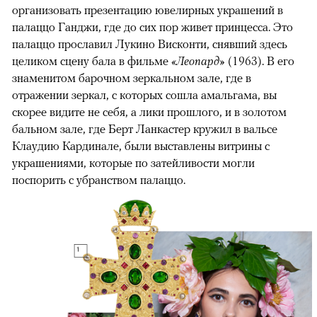
организовать презентацию ювелирных украшений в
палаццо Ганджи, где до сих пор живет принцесса. Это
палаццо прославил Лукино Висконти, снявший здесь
целиком сцену бала в фильме
«Леопард»
(1963). В его
знаменитом барочном зеркальном зале, где в
отражении зеркал, с которых сошла амальгама, вы
скорее видите не себя, а лики прошлого, и в золотом
бальном зале, где Берт Ланкастер кружил в вальсе
Клаудию Кардинале, были выставлены витрины с
украшениями, которые по затейливости могли
поспорить с убранством палаццо.