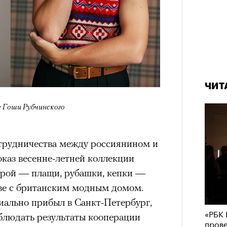
ЧИТ
е Гоши Рубчинского
отрудничества между россиянином и
оказ весенне-летней коллекции
торой — плащи, рубашки, кепки —
тве с британским модным домом.
иально прибыл в Санкт-Петербург,
«РБК 
аблюдать результаты кооперации
пров