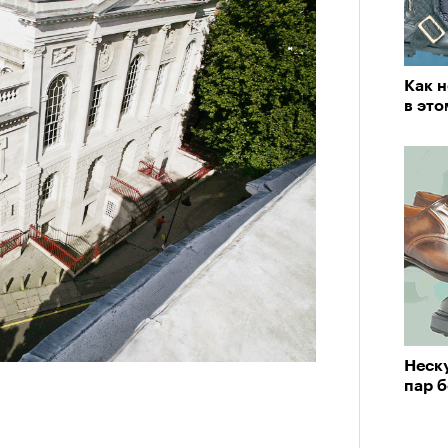
Как 
в это
Неск
пар 