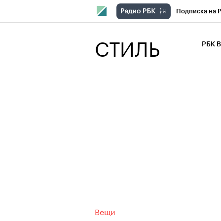
Подписка на 
РБК Компани
СТИЛЬ
РБК 
РБК Курсы
РБК Бизнес-с
Спецпроекты
Экономика
Вещи