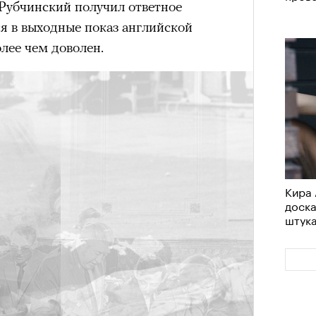
о Рубчинский получил ответное
я в выходные показ английской
лее чем доволен.
Кира 
доск
штук