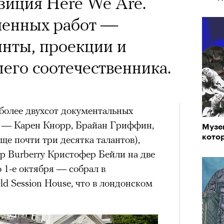
зиция Here We Are.
ленных работ —
нты, проекции и
его соотечественника.
 более двухсот документальных
в — Карен Кнорр, Брайан Гриффин,
Музе
кото
ще почти три десятка талантов),
р Burberry Кристофер Бейли на две
о 1-е октября — собрал в
d Session House, что в лондонском