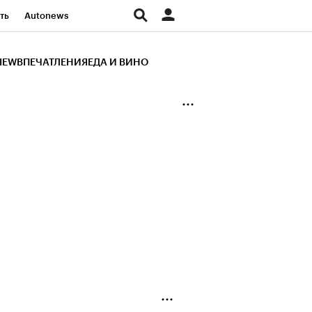
ть
Autonews
К Образование
IEW
ВПЕЧАТЛЕНИЯ
ЕДА И ВИНО
д
Стиль
Крипто
и
Франшизы
Газета
ов
Политика
ты