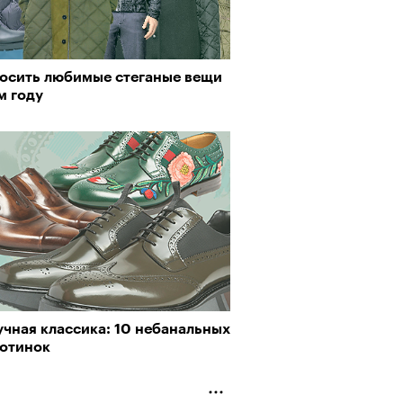
носить любимые стеганые вещи
м году
учная классика: 10 небанальных
ботинок