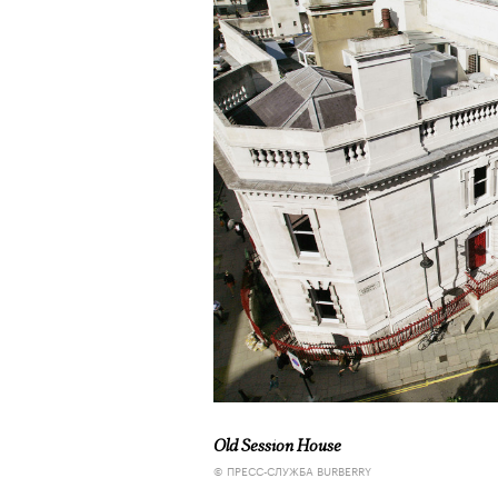
Old Session House
© ПРЕСС-СЛУЖБА BURBERRY