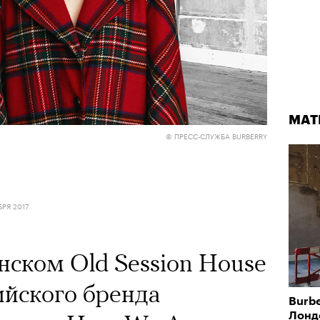
МАТ
© ПРЕСС-СЛУЖБА BURBERRY
БРЯ 2017
нском Old Session House
ийского бренда
Burbe
Лонд