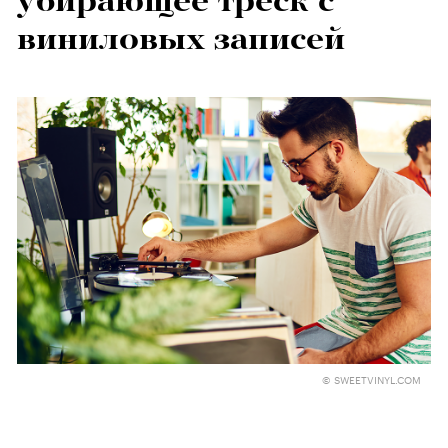
убирающее треск с
виниловых записей
© SWEETVINYL.COM