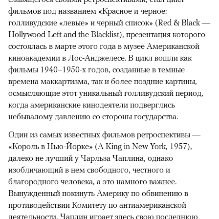
фильмов под названием «Красное и черное:
голливудские «левые» и черный список» (Red & Black —
Hollywood Left and the Blacklist), презентация которого
состоялась в марте этого года в музее Американской
киноакадемии в Лос-Анджелесе. В цикл вошли как
фильмы 1940–1950-х годов, созданные в темные
времена маккартизма, так и более поздние картины,
осмысляющие этот уникальный голливудский период,
когда американские кинодеятели подверглись
небывалому давлению со стороны государства.
Один из самых известных фильмов ретроспективы —
«Король в Нью-Йорке» (A King in New York, 1957),
далеко не лучший у Чарльза Чаплина, однако
изобличающий в нем свободного, честного и
благородного человека, а это намного важнее.
Вынужденный покинуть Америку по обвинению в
противодействии Комитету по антиамериканской
деятельности, Чаплин играет здесь свою последнюю