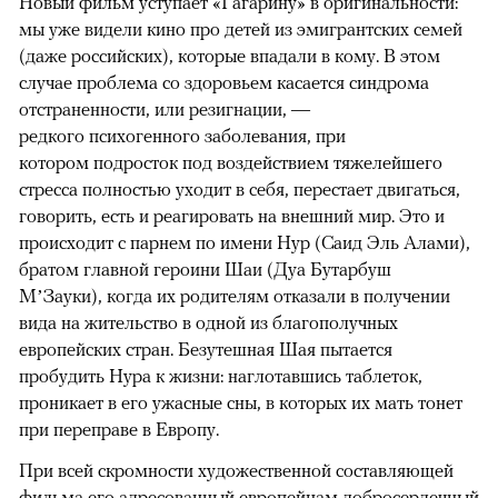
Новый фильм уступает «Гагарину» в оригинальности:
мы уже видели кино про детей из эмигрантских семей
(даже российских), которые впадали в кому. В этом
случае проблема со здоровьем касается синдрома
отстраненности, или резигнации, —
редкого психогенного заболевания, при
котором подросток под воздействием тяжелейшего
стресса полностью уходит в себя, перестает двигаться,
говорить, есть и реагировать на внешний мир. Это и
происходит с парнем по имени Нур (Саид Эль Алами),
братом главной героини Шаи (Дуа Бутарбуш
М’Зауки), когда их родителям отказали в получении
вида на жительство в одной из благополучных
европейских стран. Безутешная Шая пытается
пробудить Нура к жизни: наглотавшись таблеток,
проникает в его ужасные сны, в которых их мать тонет
при переправе в Европу.
При всей скромности художественной составляющей
фильма его адресованный европейцам добросердечный