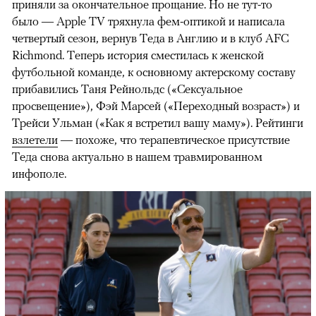
приняли за окончательное прощание. Но не тут-то
было — Apple TV тряхнула фем-оптикой и написала
четвертый сезон, вернув Теда в Англию и в клуб AFC
Richmond. Теперь история сместилась к женской
футбольной команде, к основному актерскому составу
прибавились Таня Рейнольдс («Сексуальное
просвещение»), Фэй Марсей («Переходный возраст») и
00:00
/
00:00
Трейси Ульман («Как я встретил вашу маму»). Рейтинги
взлетели
— похоже, что терапевтическое присутствие
Теда снова актуально в нашем травмированном
инфополе.