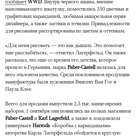
сообщает
WWD
. Внутрь черного ящика, внешне
напоминающего шкатулку, поместились 350 цветных и
графитовых карандашей, любимая акварельная серия
дизайнера, а также ластики и точилки. Принадлежности
для рисования рассортированы по цветам и оттенкам.
«Для меня рисовать — это как дышать. Это помогает
мне расслабиться», — отметил Лагерфельд. Он также
рассказал, что еще со времен его детства, которое
прошло в Германии, марка
Faber-Castell
являлась для
него эталоном качества. Среди поклонников продукции
мануфактуры были художники Винсент Ван Гог и
Пауль Клее.
Всего для продажи выпустили 2,5 тыс. канцелярских
наборов. 1 сентября они появились на полках магазинов
Faber-Castell
и
Karl Lagerfeld
, а также в лондонском
универмаге
Harrods
. «Коробка с карандашами»
авторства Карла Лагерфельда обойдется в круглую