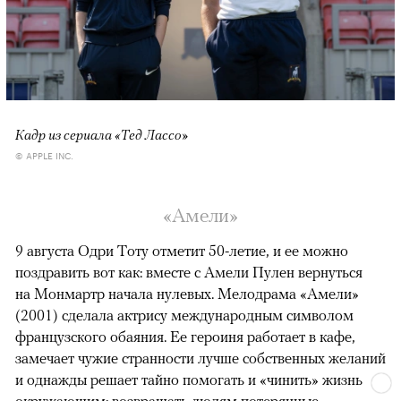
Кадр из сериала «Тед Лассо»
© APPLE INC.
«Амели»
9 августа Одри Тоту отметит 50-летие, и ее можно
поздравить вот как: вместе с Амели Пулен вернуться
на Монмартр начала нулевых. Мелодрама «Амели»
(2001) сделала актрису международным символом
французского обаяния. Ее героиня работает в кафе,
замечает чужие странности лучше собственных желаний
и однажды решает тайно помогать и «чинить» жизнь
окружающим: возвращать людям потерянные