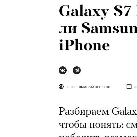
Galaxy S7
Психологи
ли Samsun
почему тр
iPhone
останавли
в горы
АВТОР
ДМИТРИЙ ПЕТРЕНКО
0
Разбираем Galax
чтобы понять: с