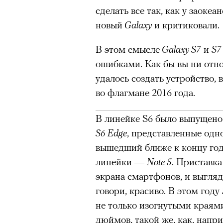
Почему для одни
сделать все так, как у заокеа
горы становится
новый
Galaxy
и критиковали.
готовы снова ри
В этом смысле
Galaxy S7
и
S7
Психологи и аль
ошибками. Как бы вы ни отн
удалось создать устройство, 
высота меняет ч
во флагмане 2016 года.
тянет с новой си
В линейке S6 было выпущено
S6 Edge
, представленные одн
вышедший ближе к концу год
линейки —
Note 5
. Приставка
экрана смартфонов, и выгляд
Подписывайтесь на телег
говори, красиво. В этом году
не только изогнутыми краями
дюймов, такой же, как, напри