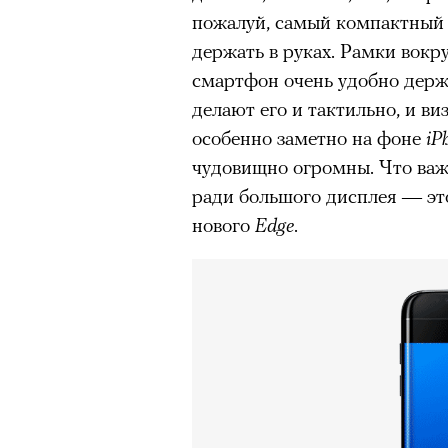
Главное
пожалуй, самый компактный 
держать в руках. Рамки вокру
Горы привлекают людей 
смартфон очень удобно держа
концентрации, в которо
делают его и тактильно, и в
остается только настоящ
особенно заметно на фоне
iP
Экстремальные нагрузк
чудовищно огромны. Что важ
гормонов
, из-за чего мо
ради большого дисплея — это
из самых ярких опытов в
нового
Edge
.
Для многих альпинизм ст
рутины, перезагрузиться
00:00
/
00:00
Совместное преодоление 
людьми особенно
прочны
Наука не подтверждает с
признает, что
к альпиниз
устойчивостью к стрессу