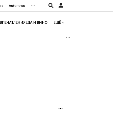
...
ть
Autonews
К Образование
ВПЕЧАТЛЕНИЯ
ЕДА И ВИНО
ЕЩЁ
д
Стиль
е рейтинги
иа
Финансы