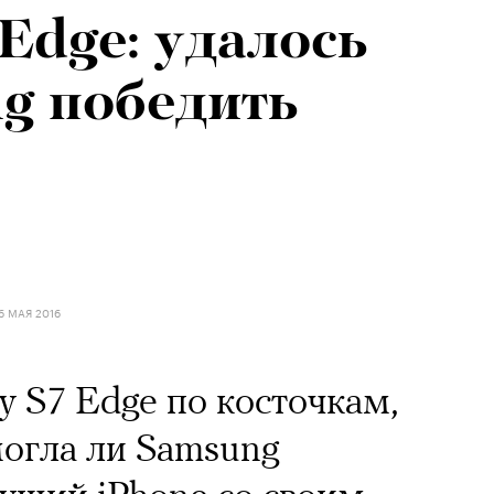
 Edge: удалось
я альпиниста:
g победить
агедии не
вают от похода
«РБК 
6 МАЯ 2016
пров
y S7 Edge по косточкам,
могла ли Samsung