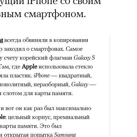
ущий iPhone со своим
зным смартфоном.
Кира 
g
всегда обвиняли в копировании
доск
ор заходил о смартфонах. Самое
штук
МАТ
у счету корейский флагман
Galaxy S
Там, где
Apple
использовала стекло
яла пластик.
iPhone
— квадратный,
Группа альпинистов поднимается на Эльбрус
онолитный, неразборный,
Galaxy
—
© НИКИТА ШЕЛАЙКИН / PEXELS
 слотом для карты памяти.
и вот он как раз был максимально
06 АВГУСТА 2026
le
: цельный корпус, премиальный
 карты памяти. Это был
Сможе
Приро
отвеч
и открытая попытка
Samsung
прог