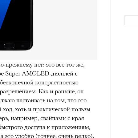
в идут в горы
не ради опасности, а
 свободы и внутреннего смысла.
тличают
психологическая
а, способность к самоконтролю и
ишения.
гает
иначе смотреть на эмоции
,
бранным.
-прежнему нет: это все тот же,
ре Super AMOLED-дисплей с
Как т
 бесконечной контрастностью
выра
анском Каракоруме
погиб
всемирно
разрешением. Как и раньше, он
Вост
инист Нирмал Пурджа. Экспедиция
олжаю настаивать на том, что это
н возглавлял, попала под лавину на
ход, хоть и практической пользы
ЧИТ
 спасатели обнаружили тела
ерь, например, свайпами с края
й спецназовец шел к
быстрого доступа к приложениям,
 планировал стать первым
а это удобно (точнее, очень редко),