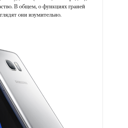
им все 14 восьмитысячников
вство. В общем, о функциях граней
ислорода.
ыглядят они изумительно.
Умный
осваи
Trave
«РБК 
пров