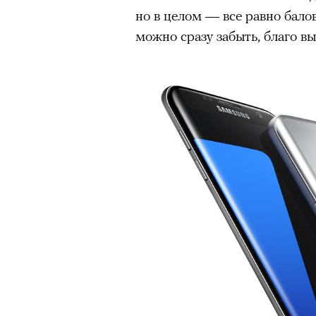
человеком, дважды покоривш
но в целом — все равно бало
планеты без использования к
можно сразу забыть, благо в