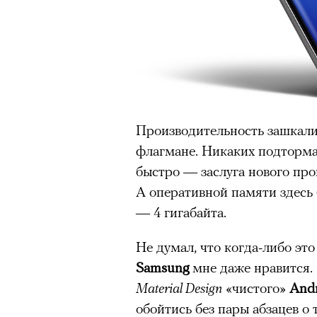
Нирмал Пурджа после рекордного во
мира. Катманду, 2019 год
© NAVESH CHITRAKAR / REUTERS
Статистика последних лет ос
опасность высотного альпини
Производительность зашкалив
горах Австрии
погибли
309 ч
флагмане. Никаких подторма
максимумом для региона. В 
быстро — заслуга нового пр
несчастных случаев в горах
с
А оперативной памяти здесь 
Shimbun классифицирует их 
— 4 гигабайта.
вести»). На Эвересте в 2024
альпинистов, а в 2025-м —
тр
Не думал, что когда-либо это
сообщества стал октябрь 202
Samsung
мне даже нравится. 
Дхаулагири в Непале
сорвала
Material Design
«чистого»
Andr
опытных альпинистов. Год сп
обойтись без пары абзацев о