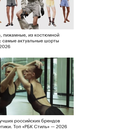
о ли прийти
офессиональный спорт без
, пижамные, из костюмной
, если вам 30
: самые актуальные шорты
-2026
учших российских брендов
тики. Топ «РБК Стиль» — 2026