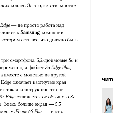
х первое восхождение в
тера
нских коллег. За это, кстати, многие
 последним, а другие
сковать жизнью?
 Edge
— не просто работа над
пинисты объясняют, как
осились к
Samsung
, компании
в котором есть все, что должно быть
еловека и почему к ней
лой
 три смартфона: 5,2-дюймовые
S6
и
овременно, и фаблет
S6 Edge Plus
,
4 кол
Поче
пропу
а вместе с моделью из другой
ЧИТ
 Edge означает изогнутые края
ит такая конструкция, что ни
рам-канал «РБК Стиль»
S7 Edge
отличается от обычного
S7
. Здесь больше экран — 5,5
мер, у
iPhone 6S Plus
, — и это,