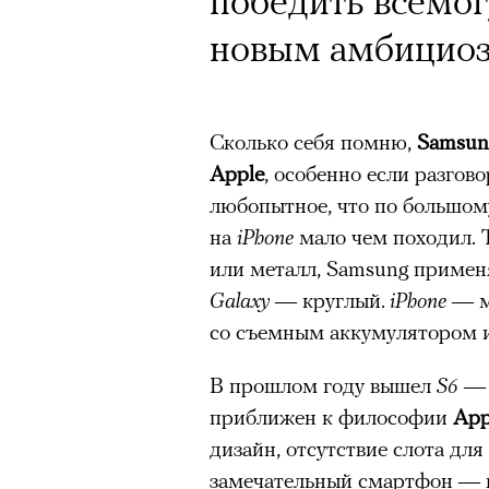
победить всемог
новым амбицио
Сколько себя помню,
Samsun
Apple
, особенно если разгов
любопытное, что по большом
на
iPhone
мало чем походил. 
или металл, Samsung примен
Galaxy
— круглый.
iPhone
— м
со съемным аккумулятором и
В прошлом году вышел
S6
— 
АВТОР
ВАЛЕРИЯ ДАВЫДОВА-КАЛАШНИК
приближен к философии
App
дизайн, отсутствие слота для
замечательный смартфон — 