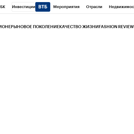
РБК
Инвестиции
Мероприятия
Отрасли
Недвижимос
и
Телеканал
РБК Вино
Спорт
Школа управления РБК
РБ
ЗИОНЕРЫ
НОВОЕ ПОКОЛЕНИЕ
КАЧЕСТВО ЖИЗНИ
FASHION REVIEW
РБК Life
Тренды
Визионеры
Национальные проекты
Горо
 Бизнес-среда
Дискуссионный клуб
Исследования
Кредитны
Газета
Спецпроекты СПб
Конференции СПб
Спецпроекты
трагентов
Политика
Экономика
Бизнес
Технологии и мед
ой валюты