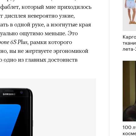
фаблет, который мне приходилось
г дисплея невероятно узкие,
состоянием предельной
ть в одной руке, а изогнутые края
Можн
м
исчезает информационный шум
и
изуально ощутимо меньше. Это
в пр
Карго
ий момент.
опыта
ткани
hone 6S Plus
, рамки которого
лета
и вызывают
мощный выброс
но, вы не жертвуете эргономикой
зг запоминает восхождение как один
 одно из главных достоинств
 жизни.
ановится способом выйти из
 и
почувствовать контроль над собой
.
опасности в горах создает между
е связи и чувство доверия
.
уществование «гена высоты», но
му чаще тянутся люди с высокой
100 л
и готовностью к риску.
косме