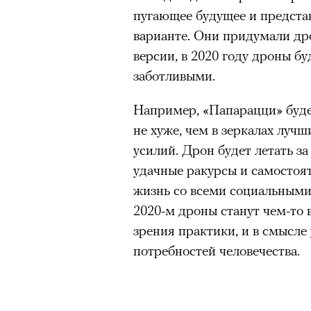
Главное
пугающее будущее и предста
«Зеленые глаза» Фа
варианте. Они придумали дро
Труиля
Горы привлекают людей 
версии, в 2020 году дроны б
концентрации, в которо
заботливыми.
остается только настоящ
Фестиваль открылся с намек
Например, «Папарацци» будет
показом на огромном экран
Экстремальные нагрузк
не хуже, чем в зеркалах лучш
камерного французского филь
гормонов
, из-за чего мо
из самых ярких опытов в
усилий. Дрон будет летать з
Verts) режиссерского дуэта
удачные ракурсы и самостоя
Прошлая их кинолента «Гага
Для многих альпинизм ст
жизнь со всеми социальными 
космонавта в мире, а хроник
рутины, перезагрузиться
2020-м дроны станут чем-то 
комплекса на парижской окр
Совместное преодоление 
зрения практики, и в смысле
имя.
людьми особенно
прочны
потребностей человечества.
Наука не подтверждает с
Новый фильм уступает «Гага
признает, что
к альпиниз
видели кино про детей из эм
устойчивостью к стрессу
российских), которые впадал