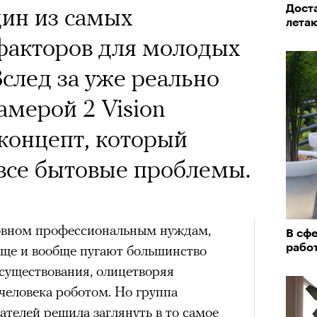
 Тыркин рассказывает о
х первое восхождение в
дин из самых
Дост
тера
на остросоциальные
 последним, а другие
лета
акторов для молодых
сковать жизнью?
Вслед за уже реально
пинисты объясняют, как
мерой 2 Vision
еловека и почему к ней
концепт, который
лой
рам-канал «РБК Стиль»
 все бытовые проблемы.
Лока
Корей
Поче
взро
ар и Жереми Труиля
новном профессиональным нуждам,
В сф
Грэя
рабо
ще и вообще пугают большинство
рам-канал «РБК Стиль»
существования, олицетворяя
еловека роботом. Но группа
рное: голливудские левые и черный
телей решила заглянуть в то самое