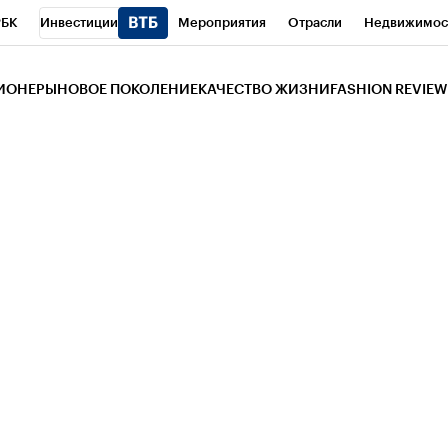
РБК
Инвестиции
Мероприятия
Отрасли
Недвижимос
и
Телеканал
РБК Вино
Спорт
Школа управления РБК
РБ
ЗИОНЕРЫ
НОВОЕ ПОКОЛЕНИЕ
КАЧЕСТВО ЖИЗНИ
FASHION REVIEW
РБК Life
Тренды
Визионеры
Национальные проекты
Горо
 Бизнес-среда
Дискуссионный клуб
Исследования
Кредитны
Газета
Спецпроекты СПб
Конференции СПб
Спецпроекты
трагентов
Политика
Экономика
Бизнес
Технологии и мед
ой валюты