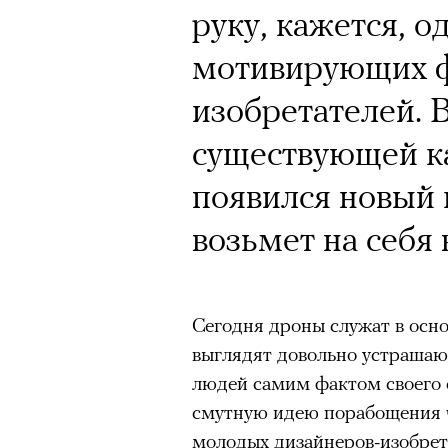
Кинокритик Стас
Почему для одни
руку, кажется, о
первых показах 
горы становится
мотивирующих ф
темы
готовы снова ри
изобретателей. 
Психологи и аль
существующей ка
высота меняет ч
появился новый 
тянет с новой си
Подписывайтесь на телег
возьмет на себя
Зеленые глаза» Фанни Лиат
Сегодня дроны служат в ос
«Бумажный тигр» Джеймса 
выглядят довольно устрашаю
Подписывайтесь на телег
людей самим фактом своего 
«Охота» Уэйна Вапимуквы
смутную идею порабощения ч
Ретроспектива «Красное и че
молодых дизайнеров-изобрета
список»