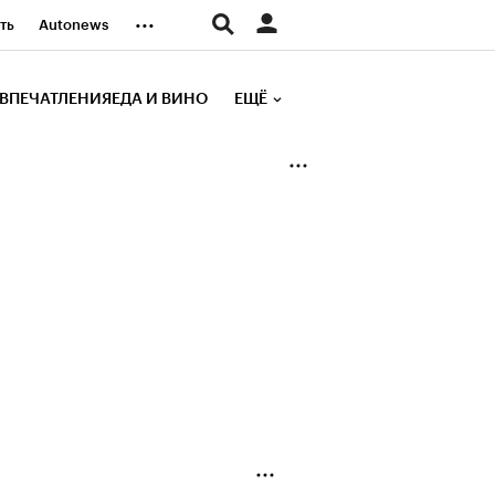
...
ть
Autonews
К Образование
ВПЕЧАТЛЕНИЯ
ЕДА И ВИНО
ЕЩЁ
д
Стиль
е рейтинги
иа
Финансы