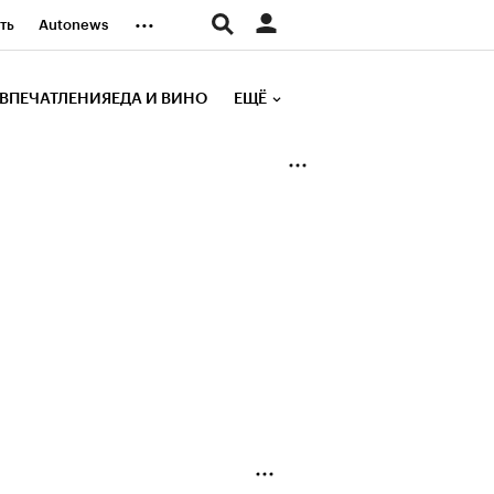
...
ть
Autonews
К Образование
ВПЕЧАТЛЕНИЯ
ЕДА И ВИНО
ЕЩЁ
д
Стиль
е рейтинги
иа
Финансы