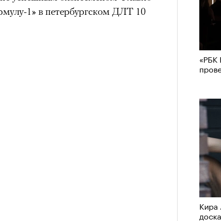
рмулу-1» в петербургском ДЛТ 10
«РБК 
пров
Кира 
доск