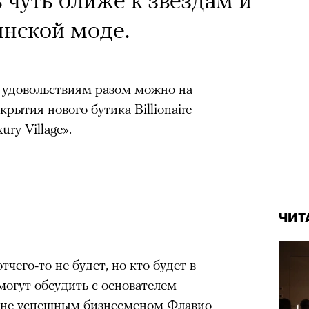
янской моде.
 удовольствиям разом можно на
крытия нового бутика Billionaire
ury Village».
ЧИТ
ерез
тчего-то не будет, но кто будет в
могут обсудить с основателем
онне успешным бизнесменом Флавио