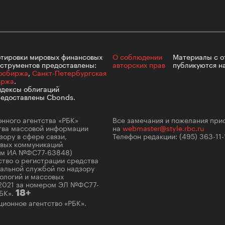
лета
тировки мировых финансовых
О соблюдении
Материалы с
о
струментов предоставлены:
авторских прав
публикуются н
осбиржа
,
Санкт-Петербургская
иржа
.
дексы облигаций
едоставлены Cbonds.
нного агентства «РБК»
Все замечания и пожелания при
ства массовой информации
на
webmaster@style.rbc.ru
100 л
ору в сфере связи,
Телефон редакции:
(495) 363-11-
косме
овых коммуникаций
ром ИА №ФС77-63848)
ство о регистрации средства
альной службой по надзору
ологий и массовых
.2021 за номером ЭЛ №ФС77-
БК».
18+
ионное агентство «РБК».