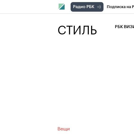
Подписка на 
РБК Компани
СТИЛЬ
РБК ВИ
РБК Курсы
Крипто
РБК
Франшизы
Проверка кон
Рынок наличн
Вещи