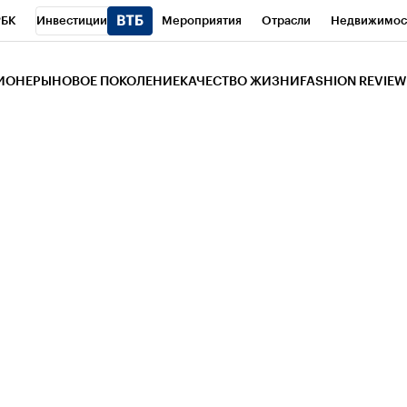
РБК
Инвестиции
Мероприятия
Отрасли
Недвижимос
и
Телеканал
РБК Вино
Спорт
Школа управления РБК
РБ
ЗИОНЕРЫ
НОВОЕ ПОКОЛЕНИЕ
КАЧЕСТВО ЖИЗНИ
FASHION REVIEW
РБК Life
Тренды
Визионеры
Национальные проекты
Горо
 Бизнес-среда
Дискуссионный клуб
Исследования
Кредитны
Газета
Спецпроекты СПб
Конференции СПб
Спецпроекты
трагентов
Политика
Экономика
Бизнес
Технологии и мед
ой валюты