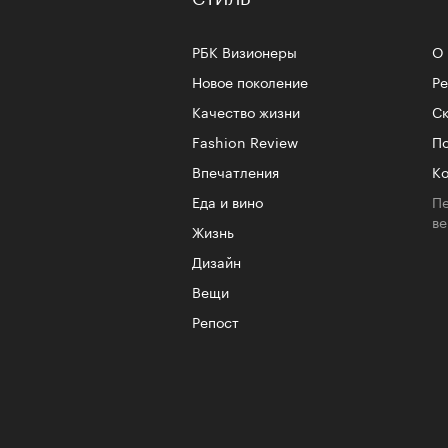
РБК Визионеры
О 
Новое поколение
Р
Качество жизни
Ск
Fashion Review
По
Впечатления
Ко
Еда и вино
Пе
в
Жизнь
Дизайн
Вещи
Репост