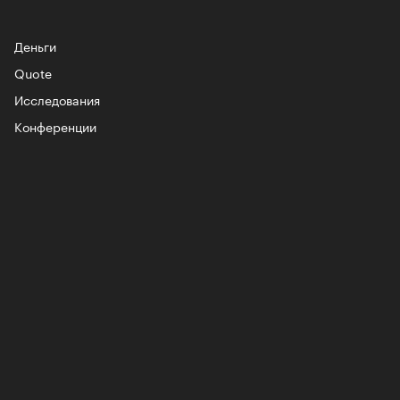
Деньги
Quote
Исследования
лаборации, которые нельзя
стить
Конференции
, пижамные, из костюмной
: самые актуальные шорты