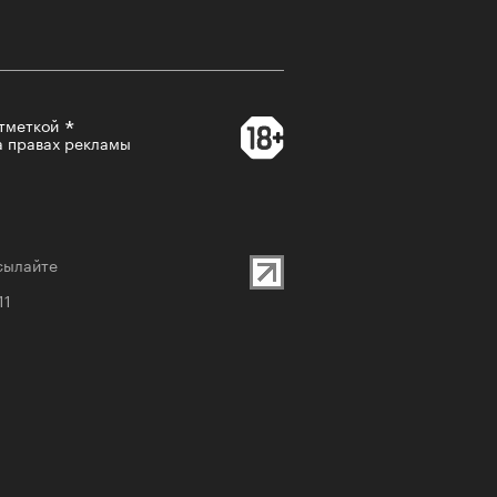
-2026
тметкой
а правах рекламы
сылайте
учших российских брендов
11
тики. Топ «РБК Стиль» — 2026