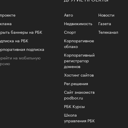
проекте
Авто
Новости
еклама
Недвижимость
Газета
рыть баннеры на РБК
Спорт
Телеканал
4 кол
пропу
дписка на РБК
Корпоративное
облако
рпоративная подписка
Корпоративный
рейти на мобильную
регистратор
ерсию
доменов
Хостинг сайтов
Рег.решения
Сайт знакомств
podbor.ru
РБК Курсы
Школа
Карго
управления РБК
ткани