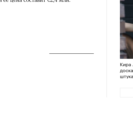
Кира 
доск
штук