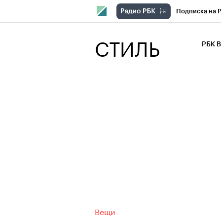
Подписка на 
РБК Компани
СТИЛЬ
РБК 
РБК Курсы
РБК Бизнес-с
Спецпроекты
Экономика
Вещи