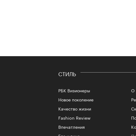
СТИЛЬ
РБК Визионеры
О 
Новое поколение
Р
Качество жизни
Ск
Fashion Review
По
Впечатления
Ко
Еда и вино
Пе