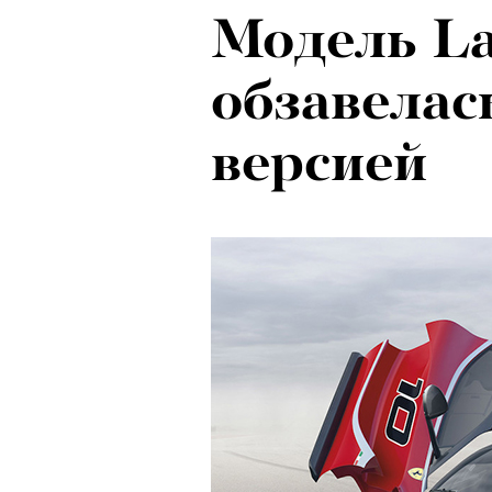
Модель La
обзавелас
версией