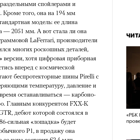
я раздельными спойлерами и
Кроме того, она на 194 мм
тандартная модель: ее длина
а — 2051 мм. А вот стала ли она
ЧИТ
граммовой LaFerrari, производители
ился многих роскошных деталей,
» версии, хотя цифровая приборная
естись вперед с космической
ают беспротекторные шины Pirelli с
еряющими температуру, давление и
овремя останавливаться — карбоно-
bo. Главным конкурентом FXX-K
GTR, дебют которой состоялся в
«РБК 
пров
986-сильная «лошадка» будет
обычного P1, в продажу она
ее цена составит €2,4 млн.