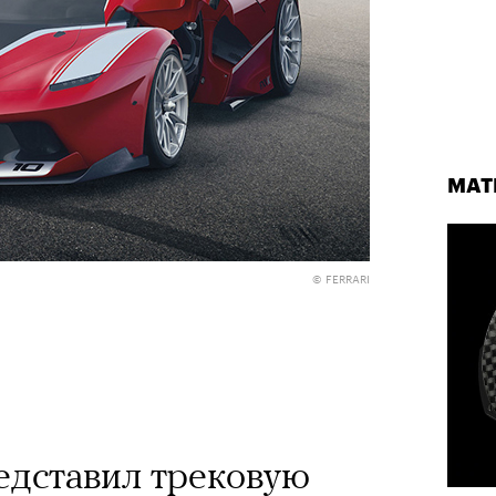
МАТ
© FERRARI
редставил трековую