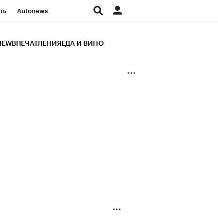
ть
Autonews
К Образование
IEW
ВПЕЧАТЛЕНИЯ
ЕДА И ВИНО
д
Стиль
Крипто
и
Франшизы
Газета
ов
Политика
ты