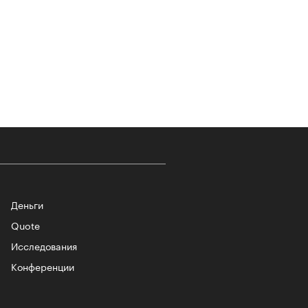
т ли человек прожить 180 лет:
ает Станислав Скакун
Деньги
Quote
Исследования
лаборации, которые нельзя
стить
Конференции