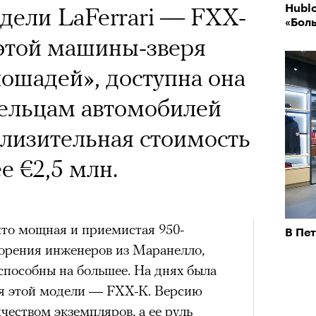
дели LaFerrari — FXX-
Hublo
«Бол
 этой машины-зверя
лошадей», доступна она
дельцам автомобилей
иблизительная стоимость
е €2,5 млн.
что мощная и приемистая 950-
В Пет
ворения инженеров из Маранелло,
 способны на большее. На днях была
ия этой модели — FXX-K. Версию
еством экземпляров, а ее руль