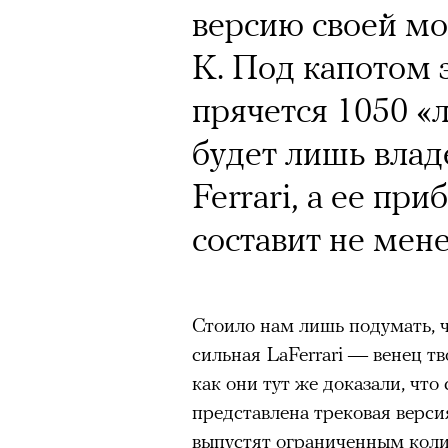
версию своей мо
K. Под капотом
прячется 1050 «
будет лишь вла
Ferrari, а ее пр
составит не мене
Стоило нам лишь подумать, 
сильная LaFerrari — венец т
как они тут же доказали, что
представлена трековая верс
выпустят ограниченным колич