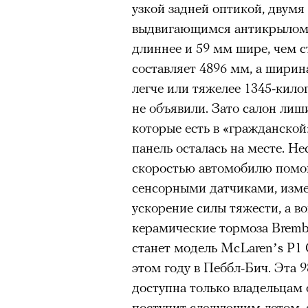
узкой задней оптикой, двум
выдвигающимся антикрылом. 
длиннее и 59 мм шире, чем с
составляет 4896 мм, а ширин
легче или тяжелее 1345-кило
не объявили. Зато салон лиш
которые есть в «гражданской
панель осталась на месте. Н
скоростью автомобилю помог
сенсорными датчиками, изм
ускорение силы тяжести, а в
керамические тормоза Brem
станет модель McLaren’s P1 
этом году в Пеббл-Бич. Эта 
доступна только владельцам 
поступит следующим летом, а 