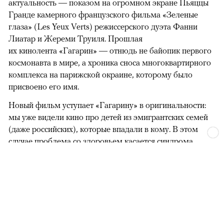
актуальность — показом на огромном экране Пьяццы
Гранде камерного французского фильма «Зеленые
глаза» (Les Yeux Verts) режиссерского дуэта Фанни
Лиатар и Жереми Труиля. Прошлая
их кинолента «Гагарин» — отнюдь не байопик первого
космонавта в мире, а хроника сноса многоквартирного
комплекса на парижской окраине, которому было
присвоено его имя.
Новый фильм уступает «Гагарину» в оригинальности:
мы уже видели кино про детей из эмигрантских семей
(даже российских), которые впадали в кому. В этом
случае проблема со здоровьем касается синдрома
отстраненности, или резигнации, —
редкого психогенного заболевания, при
котором подросток под воздействием тяжелейшего
стресса полностью уходит в себя, перестает двигаться,
говорить, есть и реагировать на внешний мир. Это и
происходит с парнем по имени Нур (Саид Эль Алами),