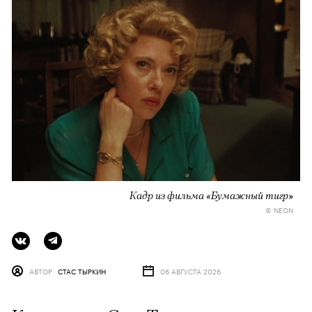
Кадр из фильма «Бумажный тигр»
© NEON
АВТОР
СТАС ТЫРКИН
06 АВГУСТА 2026