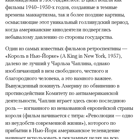
фильмы 1940–1950-х годов, созданные в темные
времена маккартизма, так и более поздние картины,
осмысляющие этот уникальный голливудский период,
когда американские кинодеятели подверглись
небывалому давлению со стороны государства.
Один из самых известных фильмов ретроспективы —
«Король в Нью-Йорке» (A King in New York, 1957),
далеко не лучший у Чарльза Чаплина, однако
изобличающий в нем свободного, честного и
благородного человека, а это намного важнее.
Вынужденный покинуть Америку по обвинению в
противодействии Комитету по антиамериканской
деятельности, Чаплин играет здесь свою последнюю
роль — изгнанного из неназванной европейской страны
короля (фильм начинается с титра: «Революции — одно
из неудобств современной жизни»), которого по
прибытии в Нью-Йорк американское телевидение
начинает использовать в рекламных целях на всю