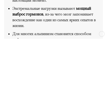
настоящий момент.
Экстремальные нагрузки вызывают
мощный
выброс гормонов
, из-за чего мозг запоминает
восхождение как один из самых ярких опытов в
жизни.
Для многих альпинизм становится способом
выйти из рутины, перезагрузиться и
почувствовать
контроль над собой
.
Совместное преодоление опасности в горах
создает между людьми особенно
прочные связи и
чувство доверия
.
Наука не подтверждает существование «гена
высоты», но признает, что
к альпинизму чаще
тянутся люди с высокой устойчивостью к стрессу
и
готовностью к риску.
Большинство альпинистов идут в горы
не ради
опасности, а ради ощущения ясности
, свободы и