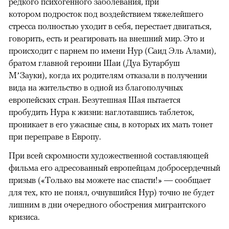
редкого психогенного заболевания, при
котором подросток под воздействием тяжелейшего
стресса полностью уходит в себя, перестает двигаться,
говорить, есть и реагировать на внешний мир. Это и
происходит с парнем по имени Нур (Саид Эль Алами),
братом главной героини Шаи (Дуа Бутарбуш
М’Зауки), когда их родителям отказали в получении
вида на жительство в одной из благополучных
европейских стран. Безутешная Шая пытается
пробудить Нура к жизни: наглотавшись таблеток,
проникает в его ужасные сны, в которых их мать тонет
при переправе в Европу.
При всей скромности художественной составляющей
фильма его адресованный европейцам добросердечный
призыв («Только вы можете нас спасти!» — сообщает
для тех, кто не понял, очнувшийся Нур) точно не будет
лишним в дни очередного обострения мигрантского
кризиса.