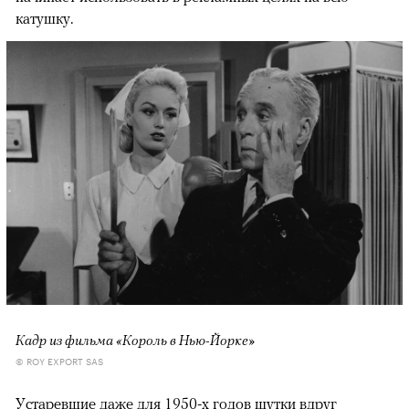
катушку.
Кадр из фильма «Король в Нью-Йорке»
© ROY EXPORT SAS
Устаревшие даже для 1950-х годов шутки вдруг