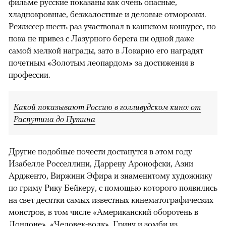
фильме русские показаны как очень опасные,
хладнокровные, безжалостные и деловые отморозки.
Режиссер шесть раз участвовал в каннском конкурсе, но
пока не привез с Лазурного берега ни одной даже
самой мелкой награды, зато в Локарно его наградят
почетным «Золотым леопардом» за достижения в
профессии.
Какой показывают Россию в голливудском кино: от
Распутина до Путина
Другие подобные почести достанутся в этом году
Изабелле Росселлини, Даррену Аронофски, Азии
Ардженто, Виржини Эфира и знаменитому художнику
по гриму Рику Бейкеру, с помощью которого появились
на свет десятки самых известных кинематографических
монстров, в том числе «Американский оборотень в
Лондоне», «Человек-волк», Гринч и зомби из