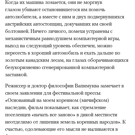
Когда их машина ломается, они не моргнув
глазом убивают остановившегося им помочь
автолюбителя, а вместе с ним и двух подвернувшихся
австрийских автостопщиц, докучавших им своей
болтовней. Ничего личного, помехи устранены с
механистичным равнодушием компьютерной игры,
выход на следующий уровень обеспечен, можно
пересесть в хороший автомобиль и ехать дальше по
золотым канадским лесам, на глазах оборачивающихся
безукоризненно сгенерированной компьютерной
заставкой.
Режиссер и доктор философии Вапимуква замечает в
своем заявлении для фестивальной прессы:
«Основанный на моем коренном (мичифском)
наследии, фильм показывает, как стремление
поселенцев «начать все заново» в дикой местности
неотделимо от лишения земель коренных народов». К
счастью, одолевающие его мысли не выливаются в