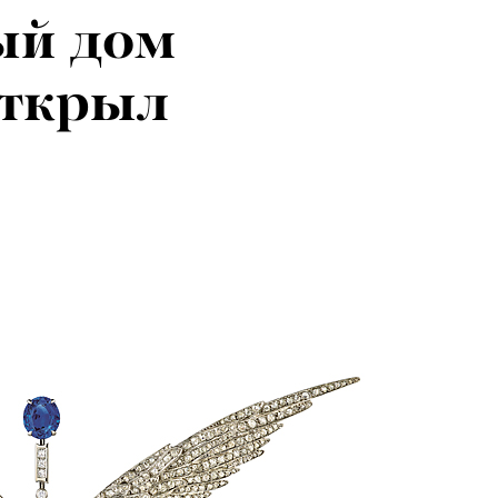
й дом
открыл