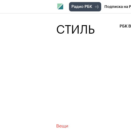
Подписка на 
РБК Компани
СТИЛЬ
РБК 
РБК Курсы
РБК Бизнес-с
Спецпроекты
Экономика
Вещи