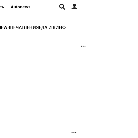
ть
Autonews
К Образование
IEW
ВПЕЧАТЛЕНИЯ
ЕДА И ВИНО
д
Стиль
Крипто
и
Франшизы
Газета
ов
Политика
ты