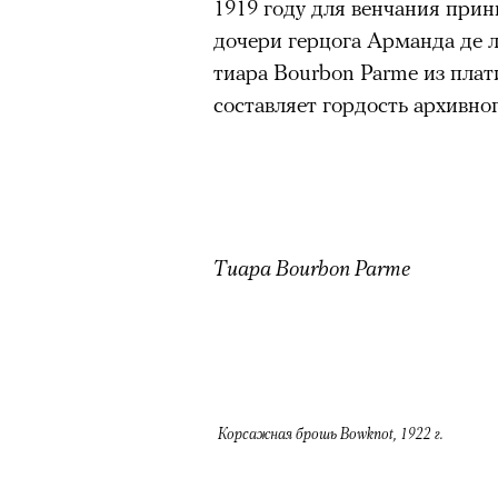
1919 году для венчания при
дочери герцога Арманда де 
тиара Bourbon Parme из плат
составляет гордость архивно
Тиара Bourbon Parme
Корсажная брошь Bowknot, 1922 г.