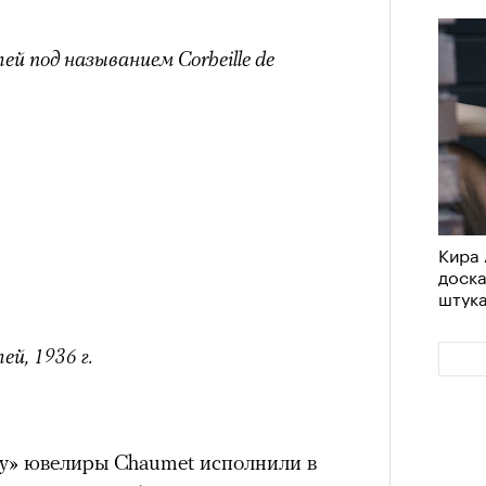
й под называнием Corbeille de
Кира 
доск
штук
тей,
1936 г.
у» ювелиры Chaumet исполнили в