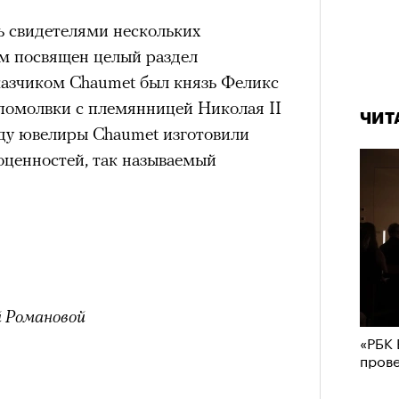
 свидетелями нескольких
м посвящен целый раздел
азчиком Chaumet был князь Феликс
 помолвки с племянницей Николая II
ЧИТ
ду ювелиры Chaumet изготовили
оценностей, так называемый
й Романовой
«РБК 
пров