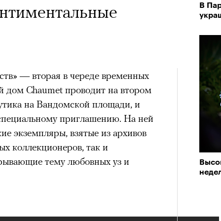
В Па
ентиментальные
укра
ств» — вторая в череде временных
й дом Chaumet проводит на втором
утика на Вандомской площади, и
специальному приглашению. На ней
ие экземпляры, взятые из архивов
ых коллекционеров, так и
рывающие тему любовных уз и
Высо
недел