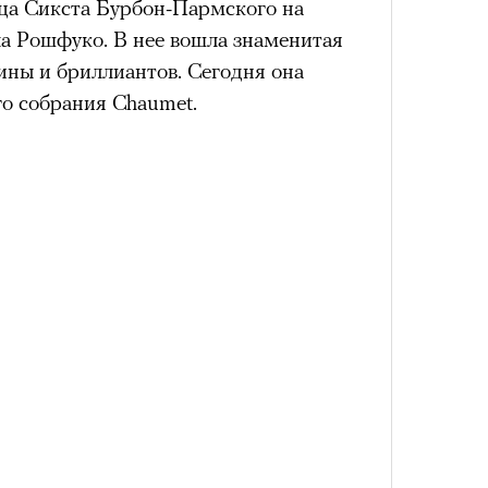
нца Сикста Бурбон-Пармского на
ла Рошфуко. В нее вошла знаменитая
ины и бриллиантов. Сегодня она
Сможе
го собрания Chaumet.
отвеч
4 кол
пропу