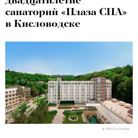
двадцатилетие
санаторий «Плаза СПА»
в Кисловодске
© ПРЕСС-СЛУЖБА