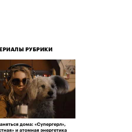
ЕРИАЛЫ РУБРИКИ
ЕРИАЛЫ РУБРИКИ
аняться дома: «Супергерл»,
да как лекарство: как
тная» и атомная энергетика
улки стали новой формой