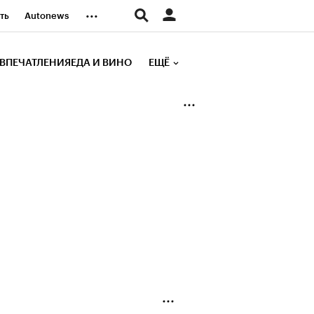
...
ть
Autonews
К Образование
ВПЕЧАТЛЕНИЯ
ЕДА И ВИНО
ЕЩЁ
д
Стиль
е рейтинги
иа
Финансы