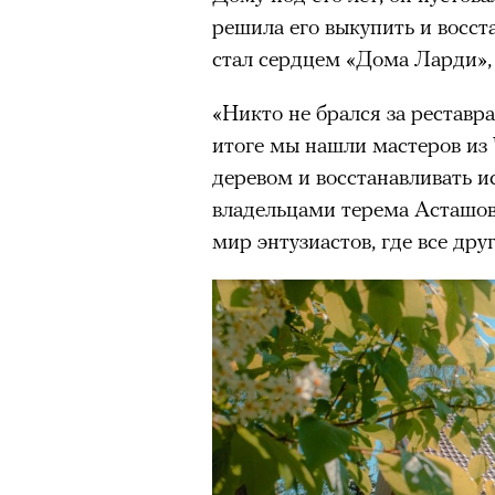
Главное
решила его выкупить и восст
стал сердцем «Дома Ларди»,
Горы привлекают людей 
«Никто не брался за реставр
концентрации, в которо
остается только настоящ
итоге мы нашли мастеров из 
деревом и восстанавливать 
Экстремальные нагрузк
владельцами терема Асташов
гормонов
, из-за чего мо
из самых ярких опытов в
мир энтузиастов, где все дру
Для многих альпинизм ст
рутины, перезагрузиться
Совместное преодоление 
людьми особенно
прочны
Наука не подтверждает с
признает, что
к альпиниз
устойчивостью к стрессу