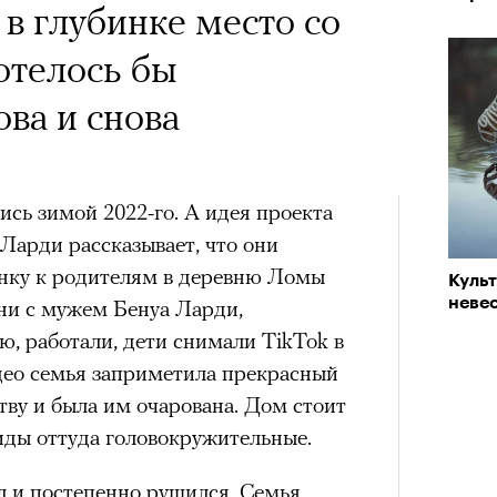
х первое восхождение в
 в глубинке место со
«РБК 
тера
пров
 последним, а другие
отелось бы
сковать жизнью?
ова и снова
пинисты объясняют, как
еловека и почему к ней
сь зимой 2022-го. А идея проекта
лой
Ларди рассказывает, что они
енку к родителям в деревню Ломы
Куль
невес
они с мужем Бенуа Ларди,
Поче
, работали, дети снимали TikTok в
Кира 
доск
идео семья заприметила прекрасный
штук
рам-канал «РБК Стиль»
ву и была им очарована. Дом стоит
иды оттуда головокружительные.
ал и постепенно рушился. Семья