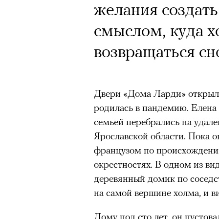
Почему для одни
желания создать
горы становится
смыслом, куда х
готовы снова ри
возвращаться сн
Психологи и аль
высота меняет ч
Двери «Дома Ларди» открыли
тянет с новой си
родилась в пандемию. Елена 
семьей перебрались на удал
Ярославской области. Пока 
французом по происхождению
окрестностях. В одном из в
Подписывайтесь на телег
деревянный домик по соседст
на самой вершине холма, и в
Дому под сто лет, он пустов