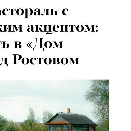
астораль с
я альпиниста:
им акцентом:
агедии не
ть в «Дом
вают от похода
д Ростовом