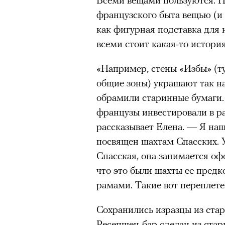
человеком, дважды покоривш
французского быта вещью (и 
планеты без использования к
как фигурная подставка для 
всеми стоит какая-то история
«Например, стены «Избы» (тут
общие зоны) украшают так 
обрамили старинные бумаги
французы инвестировали в 
рассказывает Елена. — Я наш
посвящен шахтам Спасских. 
Спасская, она занимается оф
что это были шахты ее предко
рамами. Такие вот переплете
Сохранились изразцы из стар
Ресепшен-бар сделан из стар