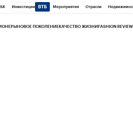
РБК
Инвестиции
Мероприятия
Отрасли
Недвижимос
и
Телеканал
РБК Вино
Спорт
Школа управления РБК
РБ
ЗИОНЕРЫ
НОВОЕ ПОКОЛЕНИЕ
КАЧЕСТВО ЖИЗНИ
FASHION REVIEW
РБК Life
Тренды
Визионеры
Национальные проекты
Горо
 Бизнес-среда
Дискуссионный клуб
Исследования
Кредитны
Газета
Спецпроекты СПб
Конференции СПб
Спецпроекты
трагентов
Политика
Экономика
Бизнес
Технологии и мед
ой валюты