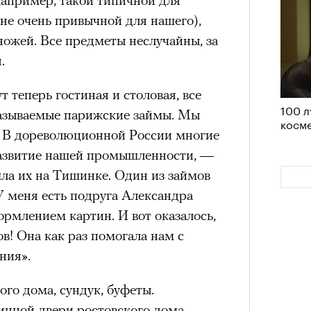
им все 14 восьмитысячников
не очень привычной для нашего),
ислорода.
ножей. Все предметы неслучайны, за
.
 теперь гостиная и столовая, все
100 л
«РБК 
называемые парижские займы. Мы
косме
пров
. В дореволюционной России многие
развитие нашей промышленности, —
ла их на Тишинке. Один из займов
У меня есть подруга Александра
ормлением картин. И вот оказалось,
в! Она как раз помогала нам с
ния».
ого дома, сундук, буфеты.
инной двери ростовского дома.