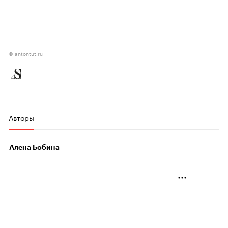
© antontut.ru
Авторы
Алена Бобина