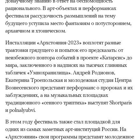
донаучному знанию в ответ на беспомощность
рационального. В арт-объектах и перформансах
фестиваля рассудочность размышлений на тему
будущего уступила место фантазиям о потустороннем,
архаичном и хтоническом.
Инсталляции «Архстояния-2023» воплотят разные
трактовки грядущего и попыток его предсказать: от
неизбежного повтора событий в проекте «Катарсис» до
мира, заключенного в надписях на тысячах глиняных
табличек «Умнохранилища». Андрей Родионов,
Екатерина Троепольская и молодежная студия Центра
Вознесенского представят перформанс о пророках и их
заблуждениях, а на музыкальных площадках
традиционного «сенного триптиха» выступят Shortparis
и polnalyubvi.
В этом году фестиваль также стал площадкой для
одних из самых заметных арт-институций России. На
«Архстоянии» свои программы представят молодежное