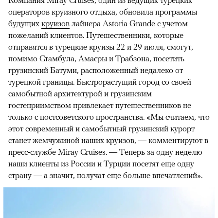
Компания Miray Cruises, один из ведущих турецких
операторов круизного отдыха, обновила программы
будущих
круизов
лайнера Astoria Grande с учетом
пожеланий клиентов. Путешественники, которые
отправятся в турецкие круизы 22 и 29 июля, смогут,
помимо Стамбула, Амасры и Трабзона, посетить
грузинский Батуми, расположенный недалеко от
турецкой границы. Быстрорастущий город со своей
самобытной архитектурой и грузинским
гостеприимством привлекает путешественников не
только с постсоветского пространства. «Мы считаем, что
этот современный и самобытный грузинский курорт
станет жемчужиной наших круизов, — комментируют в
пресс-службе Miray Cruises. — Теперь за одну неделю
наши клиенты из России и Турции посетят еще одну
страну — а значит, получат еще больше впечатлений».