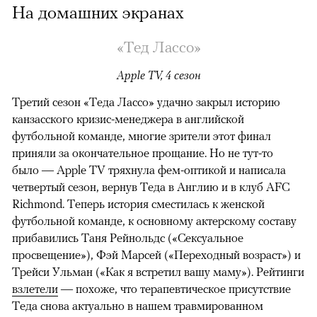
На домашних экранах
«Тед Лассо»
Apple TV, 4 сезон
Третий сезон «Теда Лассо» удачно закрыл историю
канзасского кризис-менеджера в английской
футбольной команде, многие зрители этот финал
приняли за окончательное прощание. Но не тут-то
было — Apple TV тряхнула фем-оптикой и написала
четвертый сезон, вернув Теда в Англию и в клуб AFC
Richmond. Теперь история сместилась к женской
футбольной команде, к основному актерскому составу
прибавились Таня Рейнольдс («Сексуальное
просвещение»), Фэй Марсей («Переходный возраст») и
00:00
/
00:00
Трейси Ульман («Как я встретил вашу маму»). Рейтинги
взлетели
— похоже, что терапевтическое присутствие
Теда снова актуально в нашем травмированном