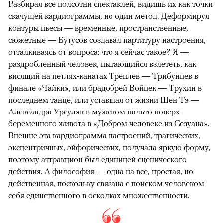
Разбирая все полсотни спектаклей, видишь их как точки
скачущей кардиограммы, но один метод. Деформируя
контуры пьесы — временные, пространственные,
сюжетные — Бутусов создавал партитуру настроения,
отталкиваясь от вопроса: что я сейчас такое? Я —
раздробленный человек, пытающийся взлететь, как
висящий на петлях-канатах Треплев — Трибунцев в
финале «Чайки», или брадобрей Войцек — Трухин в
последнем танце, или уставшая от жизни Шен Тэ —
Александра Урсуляк в мужском пальто поверх
беременного живота в «Добром человеке из Сезуана».
Внешне эта кардиограмма настроений, трагических,
эксцентричных, эйфорических, получала яркую форму,
поэтому аттракцион был единицей сценического
действия. А философия — одна на все, простая, но
действенная, поскольку связана с поиском человеком
себя единственного в осколках множественности.