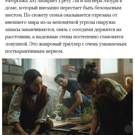
«Форсажа X») запирает Грету Ли и Вагнера Моура в
доме, который внезапно перестает быть безопасным
местом. По сюжету семья оказывается отрезана от
внешнего мира из-за непонятной угрозы снаружи:
запасы заканчиваются, связь с соседями держится на
расстоянии, а надежные стены постепенно становятся
ловушкой. Это жанровый триллер с очень узнаваемым
посткарантинным нервом.