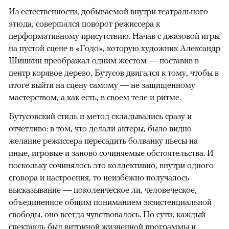
Из естественности, добываемой внутри театрального
этюда, совершался поворот режиссера к
перформативному присутствию. Начав с джазовой игры
на пустой сцене в «Годо», которую художник Александр
Шишкин преображал одним жестом — поставив в
центр корявое дерево, Бутусов двигался к тому, чтобы в
итоге выйти на сцену самому — не защищенному
мастерством, а как есть, в своем теле и ритме.
Бутусовский стиль и метод складывались сразу и
отчетливо: в том, что делали актеры, было видно
желание режиссера пересадить болванку пьесы на
иные, игровые и заново сочиняемые обстоятельства. И
поскольку сочинялось это коллективно, внутри одного
сговора и настроения, то неизбежно получалось
высказывание — поколенческое ли, человеческое,
объединенное общим пониманием экзистенциальной
свободы, оно всегда чувствовалось. По сути, каждый
спектакль был витриной жизненной программы и