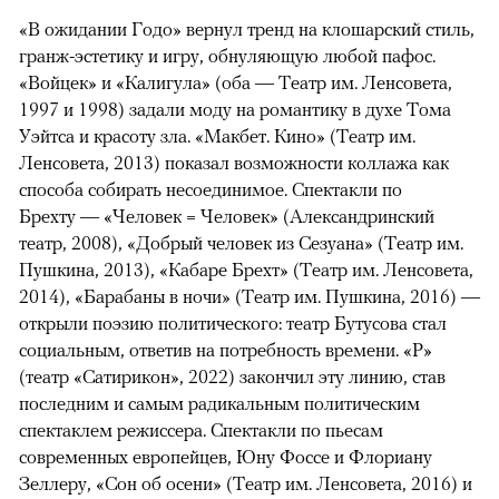
«В ожидании Годо» вернул тренд на клошарский стиль,
гранж-эстетику и игру, обнуляющую любой пафос.
«Войцек» и «Калигула» (оба — Театр им. Ленсовета,
1997 и 1998) задали моду на романтику в духе Тома
Уэйтса и красоту зла. «Макбет. Кино» (Театр им.
Ленсовета, 2013) показал возможности коллажа как
способа собирать несоединимое. Спектакли по
Брехту — «Человек = Человек» (Александринский
театр, 2008), «Добрый человек из Сезуана» (Театр им.
Пушкина, 2013), «Кабаре Брехт» (Театр им. Ленсовета,
2014), «Барабаны в ночи» (Театр им. Пушкина, 2016) —
открыли поэзию политического: театр Бутусова стал
социальным, ответив на потребность времени. «Р»
(театр «Сатирикон», 2022) закончил эту линию, став
последним и самым радикальным политическим
спектаклем режиссера. Спектакли по пьесам
современных европейцев, Юну Фоссе и Флориану
Зеллеру, «Сон об осени» (Театр им. Ленсовета, 2016) и