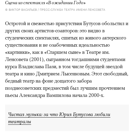
Сцена из спектакля «В ожидании Годо»
© ВИКТОР ВАСИЛЬЕВ / ПРЕСС-СЛУЖБА ТЕАТРА ИМЕНИ ЛЕНСОВЕТА
Остротой и свежестью присутствия Бутусов обольстил и
других своих артистов-соавторов: это видно в
студенческих спектаклях, сшитых из живого актерского
существования и не озабоченных идеальностью
«картинки», как в «Старшем сыне» в Театре им.
Ленсовета (2001), сыгранном тогдашними студентами
курса Владислава Пази, в том числе будущей звездой
театра и кино Дмитрием Лысенковым. Этот свободный,
бедный театр на фоне дощатого забора
позднесоветских предместий был лучшим прочтением
пьесы Александра Вампилова начала 2000-х.
Чистая музыка: за что Юрия Бутусова любили
театралы