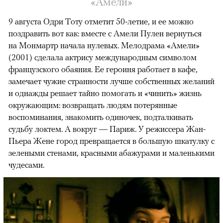
«Амели»
9 августа Одри Тоту отметит 50-летие, и ее можно
поздравить вот как: вместе с Амели Пулен вернуться
на Монмартр начала нулевых. Мелодрама «Амели»
(2001) сделала актрису международным символом
французского обаяния. Ее героиня работает в кафе,
замечает чужие странности лучше собственных желаний
и однажды решает тайно помогать и «чинить» жизнь
окружающим: возвращать людям потерянные
воспоминания, знакомить одиночек, подталкивать
судьбу локтем. А вокруг — Париж. У режиссера Жан-
Пьера Жене город превращается в большую шкатулку с
зелеными стенами, красными абажурами и маленькими
чудесами.