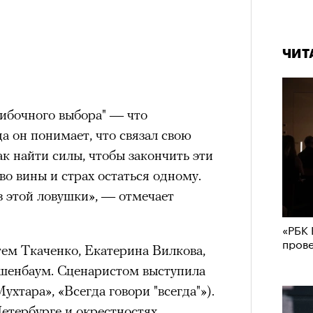
ЧИТ
ибочного выбора" — что
а он понимает, что связал свою
ак найти силы, чтобы закончить эти
во вины и страх остаться одному.
з этой ловушки», — отмечает
«РБК 
пров
ем Ткаченко, Екатерина Вилкова,
шенбаум. Сценаристом выступила
хтара», «Всегда говори "всегда"»).
етербурге и окрестностях.