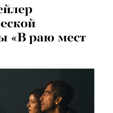
ейлер
еской
 «В раю мест