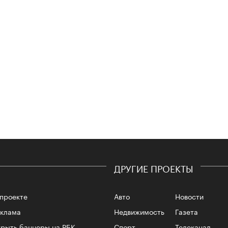
Сможе
отвеч
4 кол
ДРУГИЕ ПРОЕКТЫ
пропу
проекте
Авто
Новости
еклама
Недвижимость
Газета
рыть баннеры на РБК
Спорт
Телеканал