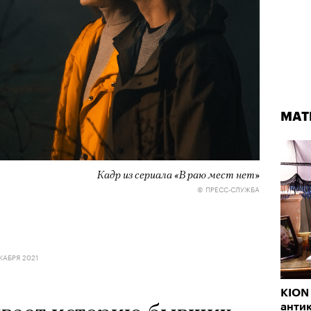
МАТ
Кадр из сериала «В раю мест нет»
© ПРЕСС-СЛУЖБА
КАБРЯ 2021
KION
анти