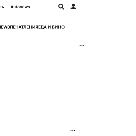
ть
Autonews
К Образование
IEW
ВПЕЧАТЛЕНИЯ
ЕДА И ВИНО
д
Стиль
Крипто
и
Франшизы
Газета
ов
Политика
ты