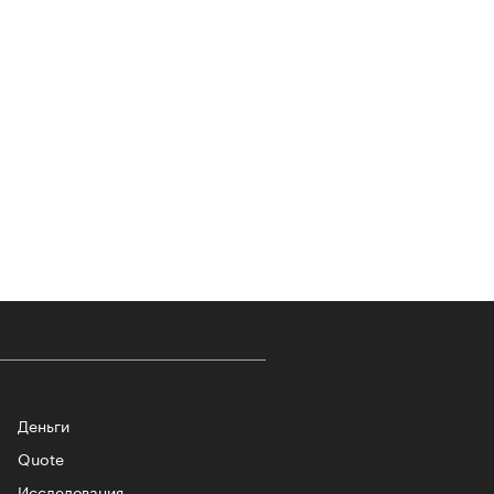
т ли человек прожить 180 лет:
ает Станислав Скакун
лаборации, которые нельзя
стить
Деньги
Quote
Исследования