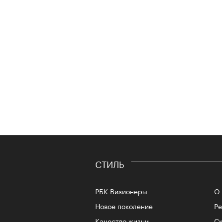
СТИЛЬ
РБК Визионеры
О 
Новое поколение
Р
Качество жизни
Ск