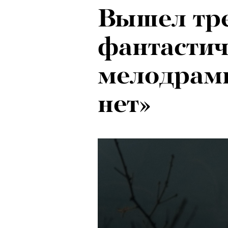
Вышел тр
фантастич
мелодрамы
нет»