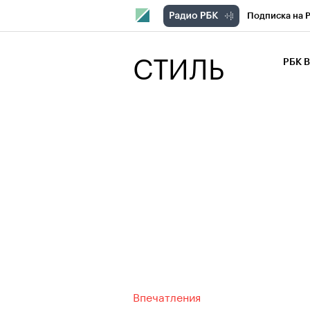
Подписка на 
РБК Компани
СТИЛЬ
РБК 
РБК Курсы
РБК Бизнес-с
Спецпроекты
Экономика
Впечатления