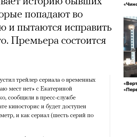
ывает историю бывших
«Чин
орые попадают во
ю и пытаются исправить
о. Премьера состоится
стил трейлер сериала о временных
«Вер
аю мест нет» с Екатериной
«Перв
о, сообщили в пресс-службе
ате киносторис и будет доступен
метр, и как сериал (шесть серий по