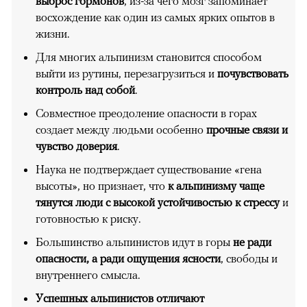
выброс гормонов
, из-за чего мозг запоминает
восхождение как один из самых ярких опытов в
жизни.
Для многих альпинизм становится способом
выйти из рутины, перезагрузиться и
почувствовать
контроль над собой
.
Совместное преодоление опасности в горах
создает между людьми особенно
прочные связи и
чувство доверия
.
Наука не подтверждает существование «гена
высоты», но признает, что
к альпинизму чаще
тянутся люди с высокой устойчивостью к стрессу
и
готовностью к риску.
Большинство альпинистов идут в горы
не ради
опасности, а ради ощущения ясности
, свободы и
внутреннего смысла.
Успешных альпинистов отличают