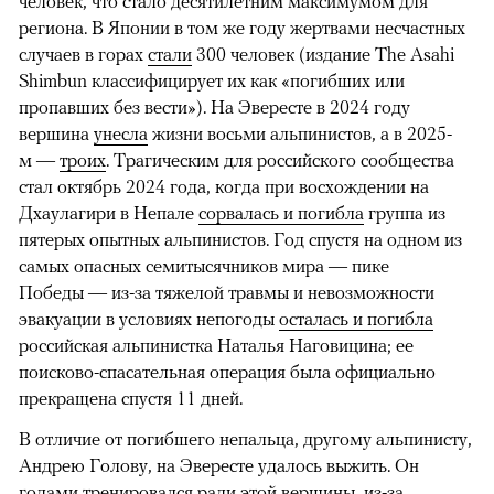
человек, что стало десятилетним максимумом для
региона. В Японии в том же году жертвами несчастных
случаев в горах
стали
300 человек (издание The Asahi
Shimbun классифицирует их как «погибших или
пропавших без вести»). На Эвересте в 2024 году
вершина
унесла
жизни восьми альпинистов, а в 2025-
м —
троих
. Трагическим для российского сообщества
стал октябрь 2024 года, когда при восхождении на
Дхаулагири в Непале
сорвалась и погибла
группа из
пятерых опытных альпинистов. Год спустя на одном из
самых опасных семитысячников мира — пике
Победы — из-за тяжелой травмы и невозможности
эвакуации в условиях непогоды
осталась и погибла
российская альпинистка Наталья Наговицина; ее
поисково-спасательная операция была официально
прекращена спустя 11 дней.
В отличие от погибшего непальца, другому альпинисту,
Андрею Голову, на Эвересте удалось выжить. Он
годами тренировался ради этой вершины, из-за