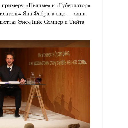
к примеру, «Пьяные» и «Губернатор»
исатель» Яна Фабра, а еще — одна
льетта» Эне-Лийс Семпер и Тийта