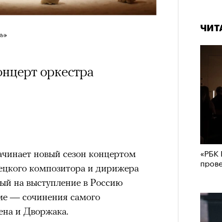
ЧИТ
ь»
онцерт оркестра
«РБК 
ачинает новый сезон концертом
пров
мецкого композитора и дирижера
ый на выступление в Россию
ме — сочинения самого
ена и Дворжака.