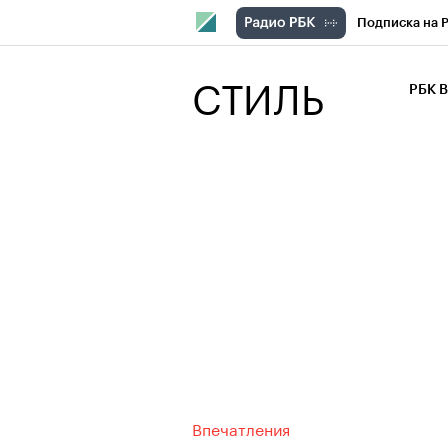
Подписка на 
РБК Компани
СТИЛЬ
РБК 
РБК Курсы
РБК Бизнес-с
Спецпроекты
Экономика
Впечатления