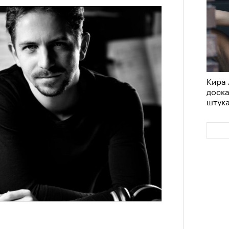
Кира 
доск
штук