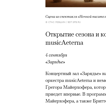
Сцена из спектакля «Ночной писател
© СТАС ЛЕВШИН / BDT.SPB.RU
Открытие сезона и к
musicAeterna
4 сентября
«Зарядье»
Концертный зал «Зарядье» н
оркестра musicAeterna и не
Грегора Майерхофера, котор
приедет впервые. В програм
Майерхофера, а также Бритт