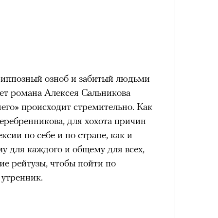
Сможе
отвеч
гриппозный озноб и забитый людьми
ет романа Алексея Сальникова
него» происходит стремительно. Как
Серебренникова, для хохота причин
ксии по себе и по стране, как и
4 кол
у для каждого и общему для всех,
пропу
ие рейтузы, чтобы пойти по
 утренник.