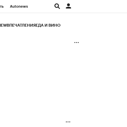
ть
Autonews
К Образование
IEW
ВПЕЧАТЛЕНИЯ
ЕДА И ВИНО
д
Стиль
Крипто
и
Франшизы
Газета
ов
Политика
ты