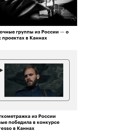
о ли прийти
очные группы из России — о
офессиональный спорт без
 проектах в Каннах
, если вам 30
Визионеры» и masters:dom
ели первую резиденцию
ткометражка из России
вые победила в конкурсе
esso в Каннах