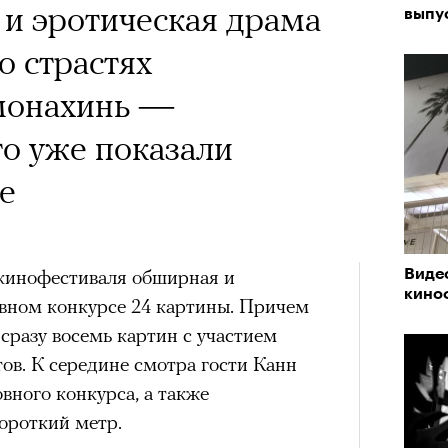
х первое восхождение в
 и эротическая драма
выпу
тера
 последним, а другие
о страстях
сковать жизнью?
монахинь —
пинисты объясняют, как
то уже показали
еловека и почему к ней
е
лой
кинофестиваля обширная и
Виде
Поче
кино
вном конкурсе 24 картины. Причем
сразу восемь картин с участием
рам-канал «РБК Стиль»
ов. К середине смотра гости Канн
вного конкурса, а также
ороткий метр.