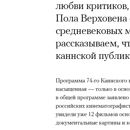
Почему для одни
любви критиков,
горы становится
Пола Верховена 
готовы снова ри
средневековых 
Психологи и аль
рассказываем, ч
высота меняет ч
каннской публик
тянет с новой си
Программа 74-го Каннского 
насыщенная — только в осно
в общей программе заявлено 
Подписывайтесь на телег
российских кинематографист
увидели уже 12 фильмов осно
документальные картины и к