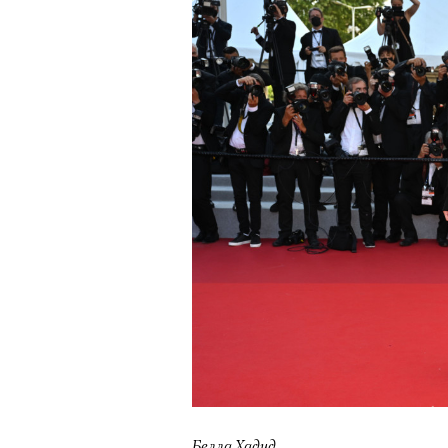
человеком, дважды покоривш
планеты без использования к
Белла Хадид