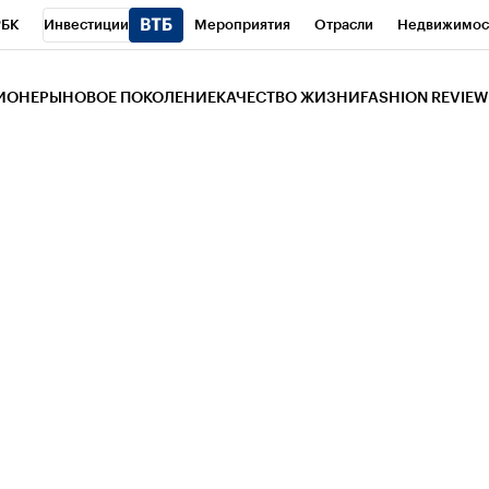
РБК
Инвестиции
Мероприятия
Отрасли
Недвижимос
и
Телеканал
РБК Вино
Спорт
Школа управления РБК
РБ
ЗИОНЕРЫ
НОВОЕ ПОКОЛЕНИЕ
КАЧЕСТВО ЖИЗНИ
FASHION REVIEW
РБК Life
Тренды
Визионеры
Национальные проекты
Горо
 Бизнес-среда
Дискуссионный клуб
Исследования
Кредитны
Газета
Спецпроекты СПб
Конференции СПб
Спецпроекты
трагентов
Политика
Экономика
Бизнес
Технологии и мед
ой валюты