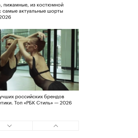
Альтман, Altman Talks: «Умение
, пижамные, из костюмной
азать — это освобождающая
: самые актуальные шорты
а»
-2026
т ли человек прожить 180 лет:
учших российских брендов
ает Станислав Скакун
тики. Топ «РБК Стиль» — 2026