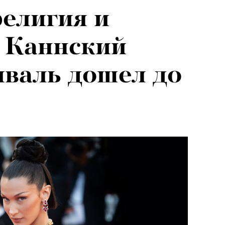
религия и
я альпиниста:
к Каннский
агедии не
валь дошел до
вают от похода