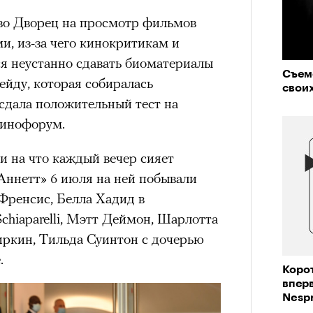
 во Дворец на просмотр фильмов
и, из-за чего кинокритикам и
состоянием предельной
ся неустанно сдавать биоматериалы
Можн
м
исчезает информационный шум
и
Съем
в пр
ейду, которая собиралась
ий момент.
своих
опыта
сдала положительный тест на
и вызывают
мощный выброс
«РБК 
кинофорум.
пров
зг запоминает восхождение как один
 жизни.
и на что каждый вечер сияет
ановится способом выйти из
Аннетт» 6 июля на ней побывали
 и
почувствовать контроль над собой
.
Френсис, Белла Хадид в
hiaparelli, Мэтт Деймон, Шарлотта
опасности в горах создает между
е связи и чувство доверия
.
ркин, Тильда Суинтон с дочерью
.
уществование «гена высоты», но
Коро
му чаще тянутся люди с высокой
впер
и готовностью к риску.
Nespr