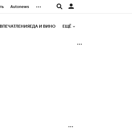
...
ть
Autonews
К Образование
ВПЕЧАТЛЕНИЯ
ЕДА И ВИНО
ЕЩЁ
д
Стиль
е рейтинги
иа
Финансы