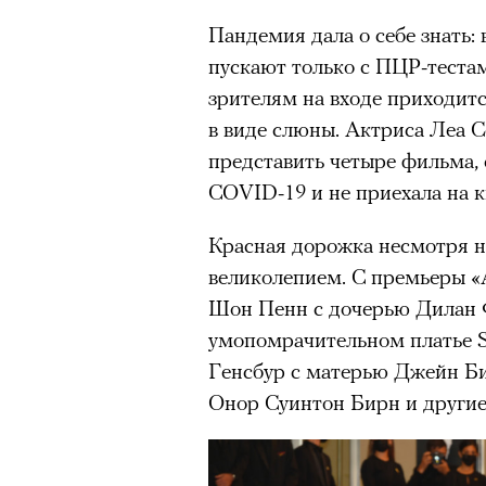
Главное
Пандемия дала о себе знать:
пускают только с ПЦР-тестам
Горы привлекают людей 
зрителям на входе приходит
концентрации, в которо
в виде слюны. Актриса Леа С
остается только настоящ
представить четыре фильма, 
Экстремальные нагрузк
COVID-19 и не приехала на 
гормонов
, из-за чего мо
из самых ярких опытов в
Красная дорожка несмотря н
Для многих альпинизм ст
великолепием. С премьеры «
рутины, перезагрузиться
Шон Пенн с дочерью Дилан 
умопомрачительном платье Sc
Совместное преодоление 
людьми особенно
прочны
Генсбур с матерью Джейн Би
Онор Суинтон Бирн и другие
Наука не подтверждает с
признает, что
к альпиниз
устойчивостью к стрессу