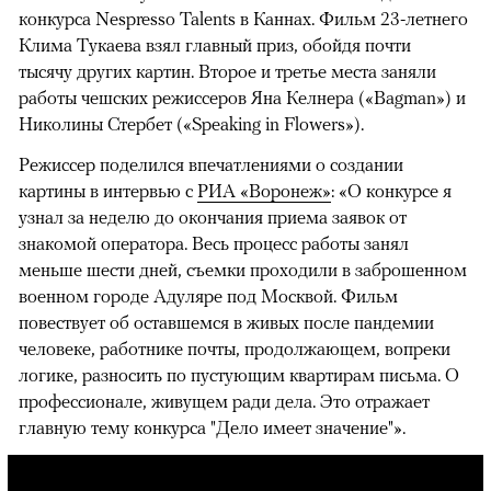
конкурса Nespresso Talents в Каннах. Фильм 23-летнего
Клима Тукаева взял главный приз, обойдя почти
тысячу других картин. Второе и третье места заняли
работы чешских режиссеров Яна Келнера («Bagman») и
Николины Стербет («Speaking in Flowers»).
Режиссер поделился впечатлениями о создании
картины в интервью с
РИА «Воронеж»
: «О конкурсе я
узнал за неделю до окончания приема заявок от
знакомой оператора. Весь процесс работы занял
меньше шести дней, съемки проходили в заброшенном
военном городе Адуляре под Москвой. Фильм
повествует об оставшемся в живых после пандемии
человеке, работнике почты, продолжающем, вопреки
логике, разносить по пустующим квартирам письма. О
профессионале, живущем ради дела. Это отражает
главную тему конкурса "Дело имеет значение"».