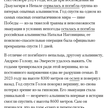
Дхаулагири в Непале
сорвалась и погибла
группа из
пятерых опытных альпинистов. Год спустя на одном из
самых опасных семитысячников мира — пике
Победы — из-за тяжелой травмы и невозможности
эвакуации в условиях непогоды
осталась и погибла
российская альпинистка Наталья Наговицина; ее
поисково-спасательная операция была официально
прекращена спустя 11 дней.
В отличие от погибшего непальца, другому альпинисту,
Андрею Голову, на Эвересте удалось выжить. Он
годами тренировался ради этой вершины, из-за
постоянного напряжения едва не разрушив семью. В
2023 году на высоте 8300 метров он
ослеп
и повернул
назад. Год спустя Голов покорил вершину, но снова
потерял зрение из-за гипоксии. Его эвакуация стала
уникальной — незрячего альпиниста впервые в истории
смогли спустить с высоты 8600 метров. Сам он
признался, что на горе «умер и переродился».