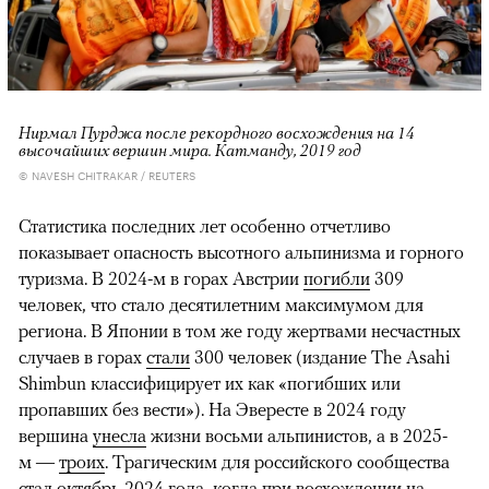
Нирмал Пурджа после рекордного восхождения на 14
высочайших вершин мира. Катманду, 2019 год
© NAVESH CHITRAKAR / REUTERS
Статистика последних лет особенно отчетливо
показывает опасность высотного альпинизма и горного
туризма. В 2024-м в горах Австрии
погибли
309
человек, что стало десятилетним максимумом для
региона. В Японии в том же году жертвами несчастных
случаев в горах
стали
300 человек (издание The Asahi
Shimbun классифицирует их как «погибших или
пропавших без вести»). На Эвересте в 2024 году
вершина
унесла
жизни восьми альпинистов, а в 2025-
м —
троих
. Трагическим для российского сообщества
стал октябрь 2024 года, когда при восхождении на