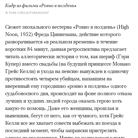
Кадр из фильма «Ровно в полдень»
© PARK CIRCUS-PARAMOUNT
Сюжет эпохального вестерна «Ровно в полдень» (High
Noon, 1952) Фреда Циннемана, действие которого
разворачивается «в реальном времени» в течение
коротких 84 минут, данная ретроспектива предлагает
читать аллегорически: история о том, как шериф (Гэри
Купер) вместо свадьбы (на будущей принцессе Монако
Грейс Келли) и ухода на пенсию вынужден в одиночку
противостоять четырем убийцам, напавшим на
вверенный ему городишко «ровно в полдень» одного
судьбоносного дня, происходит на фоне полного отказа
лучших и худших людей города оказать герою хоть
какую-то помощь. Даже его женщины, прошлая и
нынешняя, бегут от него, как от чумного, хотя Грейс
Келли все же хватает совести выбежать из поезда в
последний момент, чтобы заправски пристрелить
одного из уголовников. Ничто не располагает к тому,