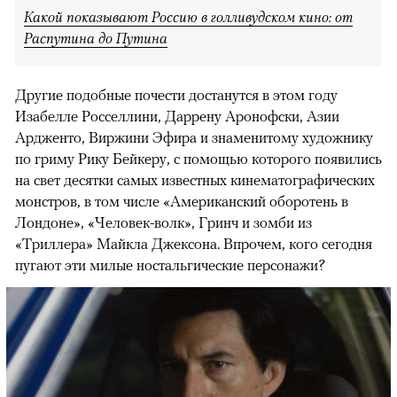
Какой показывают Россию в голливудском кино: от
Распутина до Путина
Другие подобные почести достанутся в этом году
Изабелле Росселлини, Даррену Аронофски, Азии
Ардженто, Виржини Эфира и знаменитому художнику
по гриму Рику Бейкеру, с помощью которого появились
на свет десятки самых известных кинематографических
монстров, в том числе «Американский оборотень в
Лондоне», «Человек-волк», Гринч и зомби из
«Триллера» Майкла Джексона. Впрочем, кого сегодня
пугают эти милые ностальгические персонажи?