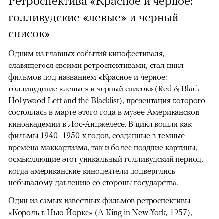
Ретроспектива «Красное и черное:
голливудские «левые» и черный
список»
Одним из главных событий кинофестиваля,
славящегося своими ретроспективами, стал цикл
фильмов под названием «Красное и черное:
голливудские «левые» и черный список» (Red & Black —
Hollywood Left and the Blacklist), презентация которого
состоялась в марте этого года в музее Американской
киноакадемии в Лос-Анджелесе. В цикл вошли как
фильмы 1940–1950-х годов, созданные в темные
времена маккартизма, так и более поздние картины,
осмысляющие этот уникальный голливудский период,
когда американские кинодеятели подверглись
небывалому давлению со стороны государства.
Один из самых известных фильмов ретроспективы —
«Король в Нью-Йорке» (A King in New York, 1957),