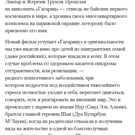
Лиатар и Жереми Труиля. Прошлая
их кинолента «Гагарин» — отнюдь не байопик первого
космонавта в мире, а хроника сноса многоквартирного
комплекса на парижской окраине, которому было
присвоено его имя.
Новый фильм уступает «Гагарину» в оригинальности:
мы уже видели кино про детей из эмигрантских семей
(даже российских), которые впадали в кому. В этом
случае проблема со здоровьем касается синдрома
отстраненности, или резигнации, —
редкого психогенного заболевания, при
котором подросток под воздействием тяжелейшего
стресса полностью уходит в себя, перестает двигаться,
говорить, есть и реагировать на внешний мир. Это и
происходит с парнем по имени Нур (Саид Эль Алами),
братом главной героини Шаи (Дуа Бутарбуш
М’Зауки), когда их родителям отказали в получении
вида на жительство в одной из благополучных