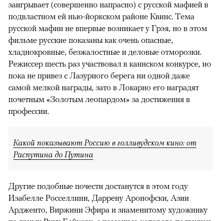
заигрывает (совершенно напрасно) с русской мафией в
подвластном ей нью-йоркском районе Квинс. Тема
русской мафии не впервые возникает у Грэя, но в этом
фильме русские показаны как очень опасные,
хладнокровные, безжалостные и деловые отморозки.
Режиссер шесть раз участвовал в каннском конкурсе, но
пока не привез с Лазурного берега ни одной даже
самой мелкой награды, зато в Локарно его наградят
почетным «Золотым леопардом» за достижения в
профессии.
Какой показывают Россию в голливудском кино: от
Распутина до Путина
Другие подобные почести достанутся в этом году
Изабелле Росселлини, Даррену Аронофски, Азии
Ардженто, Виржини Эфира и знаменитому художнику