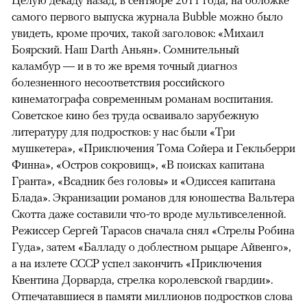
Целую декаду назад, в сентябре 2011 года, на обложке
самого первого выпуска журнала Bubble можно было
увидеть, кроме прочих, такой заголовок: «Михаил
Боярский. Наш Darth Аньян». Сомнительный
каламбур — и в то же время точный диагноз
болезненного несоответствия российского
кинематографа современным романам воспитания.
Советское кино без труда осваивало зарубежную
литературу для подростков: у нас были «Три
мушкетера», «Приключения Тома Сойера и Гекльберри
Финна», «Остров сокровищ», «В поисках капитана
Гранта», «Всадник без головы» и «Одиссея капитана
Блада». Экранизации романов для юношества Вальтера
Скотта даже составили что-то вроде мультивселенной.
Режиссер Сергей Тарасов сначала снял «Стрелы Робина
Гуда», затем «Балладу о доблестном рыцаре Айвенго»,
а на излете СССР успел закончить «Приключения
Квентина Дорварда, стрелка королевской гвардии».
Отпечатавшиеся в памяти миллионов подростков слова