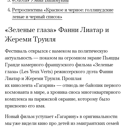
«Охота» Уэйна Вапимуквы
Ретроспектива «Красное и черное: голливудские
левые и черный список»
«Зеленые глаза» Фанни Лиатар и
Жереми Труиля
Фестиваль открылся с намеком на политическую
актуальность — показом на огромном экране Пьяццы
Гранде камерного французского фильма «Зеленые
глаза» (Les Yeux Verts) режиссерского дуэта Фанни
Лиатар и Жереми Труиля. Прошлая
их кинолента «Гагарин» — отнюдь не байопик первого
космонавта в мире, а хроника сноса многоквартирного
комплекса на парижской окраине, которому было
присвоено его имя.
Новый фильм уступает «Гагарину» в оригинальности:
мы уже видели кино про детей из эмигрантских семей