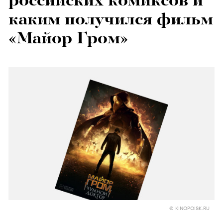
российских комиксов и
каким получился фильм
«Майор Гром»
© KINOPOISK.RU