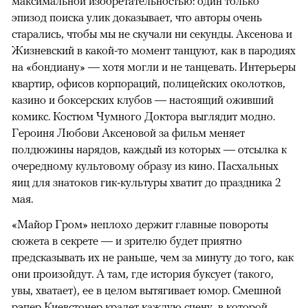
максимальной изобретательностью: один только
эпизод поиска улик доказывает, что авторы очень
старались, чтобы мы не скучали ни секунды. Аксенова и
Жизневский в какой-то момент танцуют, как в пародиях
на «бондиану» — хотя могли и не танцевать. Интерьеры
квартир, офисов корпораций, полицейских околотков,
казино и боксерских клубов — настоящий оживший
комикс. Костюм Чумного Доктора выглядит модно.
Героиня Любови Аксеновой за фильм меняет
полдюжины нарядов, каждый из которых — отсылка к
очередному культовому образу из кино. Пасхальных
яиц для знатоков гик-культуры хватит до праздника 2
мая.
«Майор Гром» неплохо держит главные повороты
сюжета в секрете — и зрителю будет приятно
предсказывать их не раньше, чем за минуту до того, как
они произойдут. А там, где история буксует (такого,
увы, хватает), ее в целом вытягивает юмор. Смешной
рэпер Киевстонер крадет каждую сцену, в которой