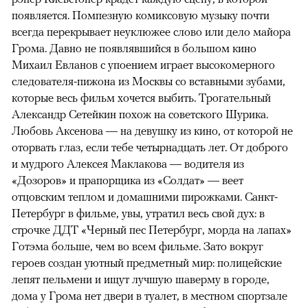
появляется. Помпезную комиксовую музыку почти
всегда перекрывает неуклюжее слово или дело майора
Грома. Давно не появлявшийся в большом кино
Михаил Евланов с упоением играет высокомерного
следователя-пижона из Москвы со вставными зубами,
которые весь фильм хочется выбить. Трогательный
Александр Сетейкин похож на советского Шурика.
Любовь Аксенова — на девушку из кино, от которой не
оторвать глаз, если тебе четырнадцать лет. От доброго
и мудрого Алексея Маклакова — водителя из
«Дозоров» и прапорщика из «Солдат» — веет
отцовским теплом и домашними пирожками. Санкт-
Петербург в фильме, увы, утратил весь свой дух: в
строчке ДДТ «Черный пес Петербург, морда на лапах»
Готэма больше, чем во всем фильме. Зато вокруг
героев создан уютный предметный мир: полицейские
лепят пельмени и ищут лучшую шаверму в городе,
дома у Грома нет двери в туалет, в местном спортзале