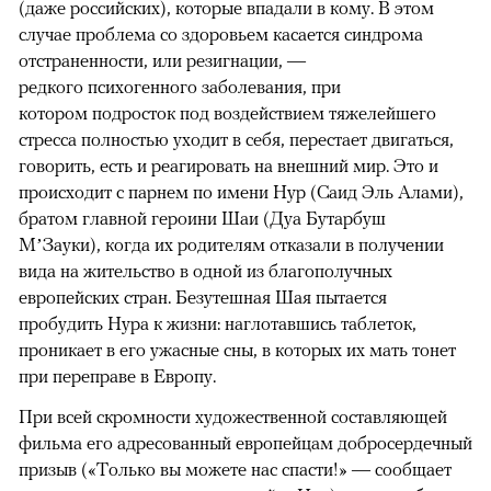
(даже российских), которые впадали в кому. В этом
случае проблема со здоровьем касается синдрома
отстраненности, или резигнации, —
редкого психогенного заболевания, при
котором подросток под воздействием тяжелейшего
стресса полностью уходит в себя, перестает двигаться,
говорить, есть и реагировать на внешний мир. Это и
происходит с парнем по имени Нур (Саид Эль Алами),
братом главной героини Шаи (Дуа Бутарбуш
М’Зауки), когда их родителям отказали в получении
вида на жительство в одной из благополучных
европейских стран. Безутешная Шая пытается
пробудить Нура к жизни: наглотавшись таблеток,
проникает в его ужасные сны, в которых их мать тонет
при переправе в Европу.
При всей скромности художественной составляющей
фильма его адресованный европейцам добросердечный
призыв («Только вы можете нас спасти!» — сообщает