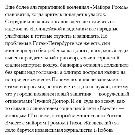
Еще более альтернативной вселенная «Майора Грома»
становится, когда зритель попадает в участок.
Сотрудников наших органов здесь не отличить от
кадетов из «Полицейской академии»: все нарядные,
улыбчивые и готовые служить и защищать. Но
проблемы в Готэм-Петербурге все же есть: сын
миллиардера сбил ребенка на дороге, продажный судья
вынес оправдательный приговор, хозяин городской
свалки испортил воздух, банкирша оставила должников
без крыш над головами, а олигарх построил казино на
историческом месте. Почему полиция не занимается
этими вопросами, не уточняется, да и не нужно, потому
что у города появился новый защитник — вооруженный
огнеметами Чумной Доктор. И он, судя по всему, как-
то связан с основателем социальной сети «Вместе» —
молодым IT-гением, который мечтает спасти Россию.
Вместе с майором Громом (Тихон Жизневский) за
дело берутся независимая журналистка (Любовь