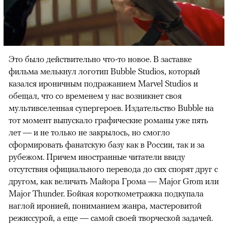
Это было действительно что-то новое. В заставке
фильма мелькнул логотип Bubble Studios, который
казался ироничным подражанием Marvel Studios и
обещал, что со временем у нас возникнет своя
мультивселенная супергероев. Издательство Bubble на
тот момент выпускало графические романы уже пять
лет — и не только не закрылось, но смогло
сформировать фанатскую базу как в России, так и за
рубежом. Причем иностранные читатели ввиду
отсутствия официального перевода до сих спорят друг с
00:00
/
00:00
другом, как величать Майора Грома — Major Grom или
Major Thunder. Бойкая короткометражка подкупала
наглой иронией, пониманием жанра, мастеровитой
режиссурой, а еще — самой своей творческой задачей.