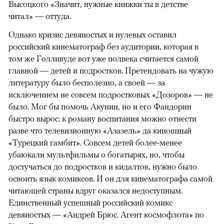
Высоцкого «Значит, нужные книжки ты в детстве
читал» — оттуда.
Однако кризис девяностых и нулевых оставил
российский кинематограф без аудитории, которая в
том же Голливуде вот уже полвека считается самой
главной — детей и подростков. Претендовать на чужую
литературу было бесполезно, а своей — за
исключением не совсем подростковых «Дозоров» — не
было. Мог бы помочь Акунин, но и его Фандорин
быстро вырос: к роману воспитания можно отнести
разве что телевизионную «Азазель» да киношный
«Турецкий гамбит». Совсем детей более-менее
убаюкали мультфильмы о богатырях, но, чтобы
достучаться до подростков и кидалтов, нужно было
освоить язык комиксов. И он для кинематографа самой
читающей страны вдруг оказался недоступным.
Единственный успешный российский комикс
девяностых — «Андрей Брюс. Агент космофлота» по