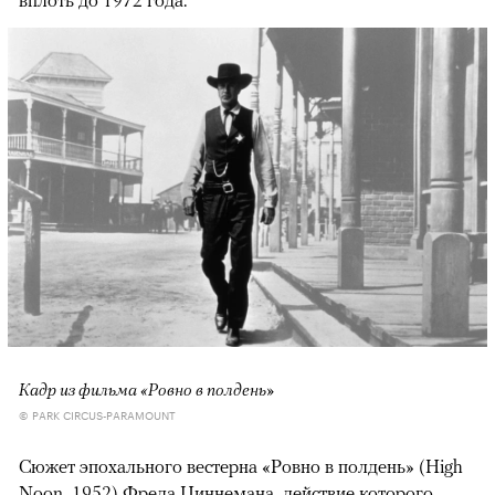
Кадр из фильма «Ровно в полдень»
© PARK CIRCUS-PARAMOUNT
Сюжет эпохального вестерна «Ровно в полдень» (High
Noon, 1952) Фреда Циннемана, действие которого