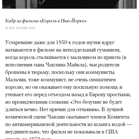
Кадр из фильма «Король в Нью-Йорке»
© ROY EXPORT SAS
Устаревшие даже для 1950-х годов шутки вдруг
натыкаются в фильме на неподдельный гуманизм,
когда король сталкивается с мальчиком из приюта (в
исполнении сына Чаплина Майкла), чьи родители
брошены в тюрьму, поскольку они коммунисты.
Мальчик, тоже коммунист, не очень симпатичен
королю, но он оказывает ему посильную помощь и
утешает его перед отъездом назад в Европу простыми,
но провидческими словами: «Это безумие не будет
длиться вечно. Нет причин для отчаяния». В лучшей
комической сцене Чаплин окатывает членов Комитета
по антиамериканской деятельности из шланга водой —
неудивительно, что фильм не показывали в США
вплоть до 1972 года.