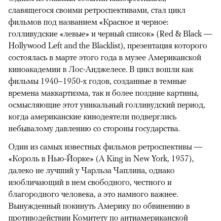
славящегося своими ретроспективами, стал цикл
фильмов под названием «Красное и черное:
голливудские «левые» и черный список» (Red & Black —
Hollywood Left and the Blacklist), презентация которого
состоялась в марте этого года в музее Американской
киноакадемии в Лос-Анджелесе. В цикл вошли как
фильмы 1940–1950-х годов, созданные в темные
времена маккартизма, так и более поздние картины,
осмысляющие этот уникальный голливудский период,
когда американские кинодеятели подверглись
небывалому давлению со стороны государства.
Один из самых известных фильмов ретроспективы —
«Король в Нью-Йорке» (A King in New York, 1957),
далеко не лучший у Чарльза Чаплина, однако
изобличающий в нем свободного, честного и
благородного человека, а это намного важнее.
Вынужденный покинуть Америку по обвинению в
противодействии Комитету по антиамериканской