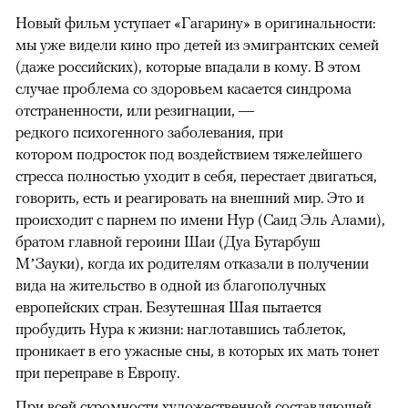
Новый фильм уступает «Гагарину» в оригинальности:
мы уже видели кино про детей из эмигрантских семей
(даже российских), которые впадали в кому. В этом
случае проблема со здоровьем касается синдрома
отстраненности, или резигнации, —
редкого психогенного заболевания, при
котором подросток под воздействием тяжелейшего
стресса полностью уходит в себя, перестает двигаться,
говорить, есть и реагировать на внешний мир. Это и
происходит с парнем по имени Нур (Саид Эль Алами),
братом главной героини Шаи (Дуа Бутарбуш
М’Зауки), когда их родителям отказали в получении
вида на жительство в одной из благополучных
европейских стран. Безутешная Шая пытается
пробудить Нура к жизни: наглотавшись таблеток,
проникает в его ужасные сны, в которых их мать тонет
при переправе в Европу.
При всей скромности художественной составляющей