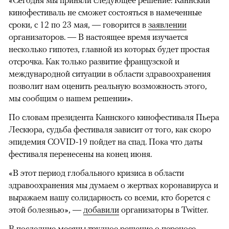
«Сегодня мы приняли следующее решение: Каннский
кинофестиваль не сможет состояться в намеченные
сроки, с 12 по 23 мая, — говорится в
заявлении
организаторов. — В настоящее время изучается
несколько гипотез, главной из которых будет простая
отсрочка. Как только развитие французской и
международной ситуации в области здравоохранения
позволит нам оценить реальную возможность этого,
мы сообщим о нашем решении».
По словам президента Каннского кинофестиваля Пьера
Лескюра, судьба фестиваля зависит от того, как скоро
эпидемия COVID-19 пойдет на спад. Пока что даты
фестиваля перенесены на конец июня.
«В этот период глобального кризиса в области
здравоохранения мы думаем о жертвах коронавируса и
выражаем нашу солидарность со всеми, кто борется с
этой болезнью», —
добавили
организаторы в Twitter.
В последние месяцы трудное решение о переносе