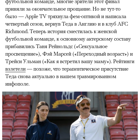
футбольной команде, многие зрители этот финал
приняли за окончательное прощание. Но не тут-то
было — Apple TV тряхнула фем-оптикой и написала
четвертый сезон, вернув Теда в Англию и в клуб AFC
Richmond. Теперь история сместилась к женской
футбольной команде, к основному актерскому составу
прибавились Таня Рейнольдс («Сексуальное
просвещение»), Фэй Марсей («Переходный возраст») и
00:00
/
00:00
Трейси Ульман («Как я встретил вашу маму»). Рейтинги
взлетели
— похоже, что терапевтическое присутствие
Теда снова актуально в нашем травмированном
инфополе.