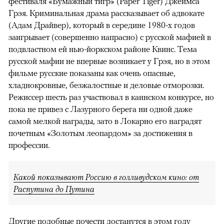
фестиваля «Бумажный тигр» (Paper Tiger) Джеймса
Грэя. Криминальная драма рассказывает об адвокате
(Адам Драйвер), который в середине 1980-х годов
заигрывает (совершенно напрасно) с русской мафией в
подвластном ей нью-йоркском районе Квинс. Тема
русской мафии не впервые возникает у Грэя, но в этом
фильме русские показаны как очень опасные,
хладнокровные, безжалостные и деловые отморозки.
Режиссер шесть раз участвовал в каннском конкурсе, но
пока не привез с Лазурного берега ни одной даже
самой мелкой награды, зато в Локарно его наградят
почетным «Золотым леопардом» за достижения в
профессии.
Какой показывают Россию в голливудском кино: от
Распутина до Путина
Другие подобные почести достанутся в этом году