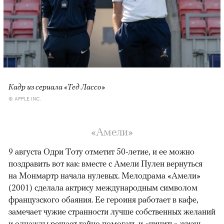
Кадр из сериала «Тед Лассо»
© APPLE INC.
«Амели»
9 августа Одри Тоту отметит 50-летие, и ее можно
поздравить вот как: вместе с Амели Пулен вернуться
на Монмартр начала нулевых. Мелодрама «Амели»
(2001) сделала актрису международным символом
французского обаяния. Ее героиня работает в кафе,
замечает чужие странности лучше собственных желаний
и однажды решает тайно помогать и «чинить» жизнь