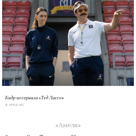
Кадр из сериала «Тед Лассо»
© APPLE INC.
«Амели»