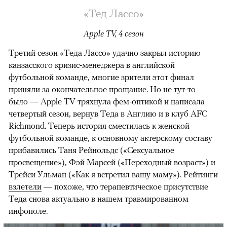
«Тед Лассо»
Apple TV, 4 сезон
Третий сезон «Теда Лассо» удачно закрыл историю
канзасского кризис-менеджера в английской
футбольной команде, многие зрители этот финал
приняли за окончательное прощание. Но не тут-то
было — Apple TV тряхнула фем-оптикой и написала
четвертый сезон, вернув Теда в Англию и в клуб AFC
Richmond. Теперь история сместилась к женской
футбольной команде, к основному актерскому составу
прибавились Таня Рейнольдс («Сексуальное
просвещение»), Фэй Марсей («Переходный возраст») и
00:00
/
00:00
Трейси Ульман («Как я встретил вашу маму»). Рейтинги
взлетели
— похоже, что терапевтическое присутствие
Теда снова актуально в нашем травмированном
инфополе.