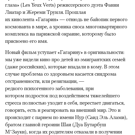
глаза» (Les Yeux Verts) режиссерского дуэта Фанни
Лиатар и Жереми Труиля. Прошлая
их кинолента «Гагарин» — отнюдь не байопик первого
космонавта в мире, а хроника сноса многоквартирного
комплекса на парижской окраине, которому было
присвоено его имя.
Новый фильм уступает «Гагарину» в оригинальности:
мы уже видели кино про детей из эмигрантских семей
(даже российских), которые впадали в кому. В этом
случае проблема со здоровьем касается синдрома
отстраненности, или резигнации, —
редкого психогенного заболевания, при
котором подросток под воздействием тяжелейшего
стресса полностью уходит в себя, перестает двигаться,
говорить, есть и реагировать на внешний мир. Это и
происходит с парнем по имени Нур (Саид Эль Алами),
братом главной героини Шаи (Дуа Бутарбуш
М’Зауки), когда их родителям отказали в получении