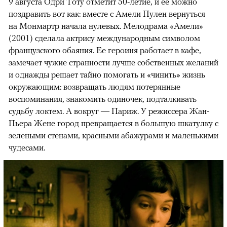
9 августа Одри Тоту отметит 50-летие, и ее можно
поздравить вот как: вместе с Амели Пулен вернуться
на Монмартр начала нулевых. Мелодрама «Амели»
(2001) сделала актрису международным символом
французского обаяния. Ее героиня работает в кафе,
замечает чужие странности лучше собственных желаний
и однажды решает тайно помогать и «чинить» жизнь
окружающим: возвращать людям потерянные
воспоминания, знакомить одиночек, подталкивать
судьбу локтем. А вокруг — Париж. У режиссера Жан-
Пьера Жене город превращается в большую шкатулку с
зелеными стенами, красными абажурами и маленькими
чудесами.