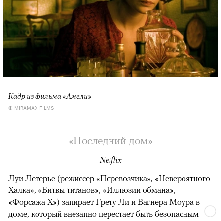
Кадр из фильма «Амели»
© MIRAMAX FILMS
«Последний дом»
Netflix
Луи Летерье (режиссер «Перевозчика», «Невероятного
Халка», «Битвы титанов», «Иллюзии обмана»,
«Форсажа X») запирает Грету Ли и Вагнера Моура в
доме, который внезапно перестает быть безопасным