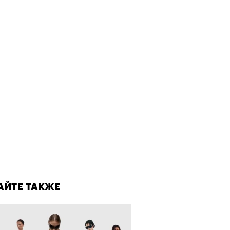
т ли человек прожить 180 лет:
ает Станислав Скакун
лаборации, которые нельзя
стить
АЙТЕ ТАКЖЕ
АЙТЕ ТАКЖЕ