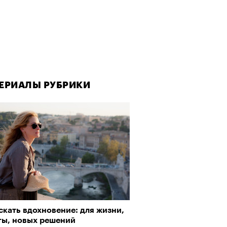
ЕРИАЛЫ РУБРИКИ
ЕРИАЛЫ РУБРИКИ
скать вдохновение: для жизни,
рно-2025: Япония наносит
ты, новых решений
ной удар