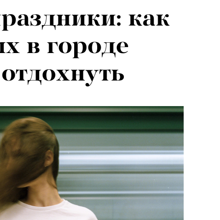
раздники: как
026: что
их в городе
на открытии
 отдохнуть
 авторского