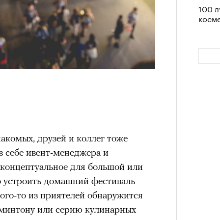
100 л
Кира 
косме
доск
штук
накомых, друзей и коллег тоже
 в себе ивент-менеджера и
Как т
Сможе
выра
и концептуальное для большой или
отвеч
Вост
 устроить домашний фестиваль
кого-то из приятелей обнаружится
дминтону или серию кулинарных