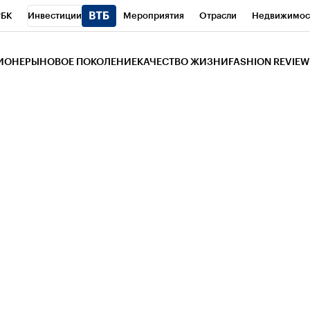
РБК
Инвестиции
Мероприятия
Отрасли
Недвижимос
и
Телеканал
РБК Вино
Спорт
Школа управления РБК
РБ
ЗИОНЕРЫ
НОВОЕ ПОКОЛЕНИЕ
КАЧЕСТВО ЖИЗНИ
FASHION REVIEW
РБК Life
Тренды
Визионеры
Национальные проекты
Горо
 Бизнес-среда
Дискуссионный клуб
Исследования
Кредитны
Газета
Спецпроекты СПб
Конференции СПб
Спецпроекты
трагентов
Политика
Экономика
Бизнес
Технологии и мед
ой валюты