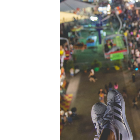
очнувшийся Нур) точно не б
обострения мигрантского кри
Адресованн
добросерд
00:00
/
00:00
точно не б
дни очередн
мигрантск