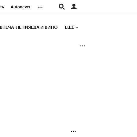
...
ть
Autonews
К Образование
ВПЕЧАТЛЕНИЯ
ЕДА И ВИНО
ЕЩЁ
д
Стиль
е рейтинги
иа
Финансы