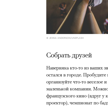
© JENNA ANDERSON/UNSPLASH
Собрать друзей
Наверняка кто-то из ваших з
остался в городе. Пробудите
организуйте что-то веселое 
маленькой компании. Можно
французского кино (вдруг у 
Кадр из фильма «Зеленые глаза»
проектор), чемпионат по ба
© JUNE FILMS