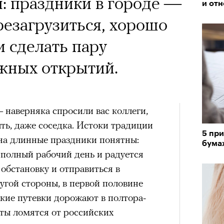
 Тыркин рассказывает о
: праздники в городе —
и от
на остросоциальные
езагрузиться, хорошо
и сделать пару
жных открытий.
— наверняка спросили вас коллеги,
рам-канал «РБК Стиль»
ыть, даже соседка. Истоки традиции
Лока
5 при
Корей
 на длинные праздники понятны:
бума
взро
 полный рабочий день и радуется
ар и Жереми Труиля
«РБК 
обстановку и отправиться в
пров
Грэя
угой стороны, в первой половине
кие путевки дорожают в полтора-
рное: голливудские левые и черный
рты ломятся от российских