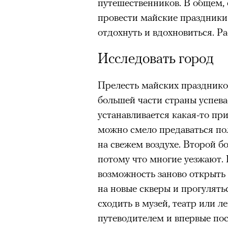
путешественников. В общем,
провести майские праздники в
«Зеленые глаза» Фа
отдохнуть и вдохновиться. Ра
Труиля
Исследовать город
Фестиваль открылся с намек
показом на огромном экран
Прелесть майских праздников
камерного французского филь
большей части страны успева
Verts) режиссерского дуэта
устанавливается какая-то пр
Прошлая их кинолента «Гага
можно смело предаваться п
космонавта в мире, а хроник
на свежем воздухе. Второй б
комплекса на парижской окр
потому что многие уезжают. 
имя.
возможность заново открыть 
на новые скверы и прогулят
Новый фильм уступает «Гага
сходить в музей, театр или 
видели кино про детей из эм
путеводителем и впервые по
российских), которые впадал