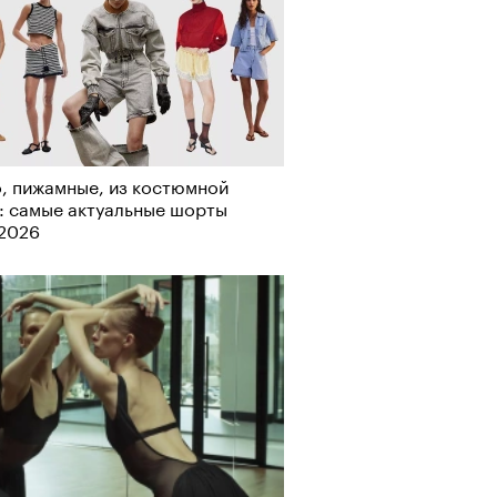
, пижамные, из костюмной
Визионеры» и masters:dom
: самые актуальные шорты
ели первую резиденцию
-2026