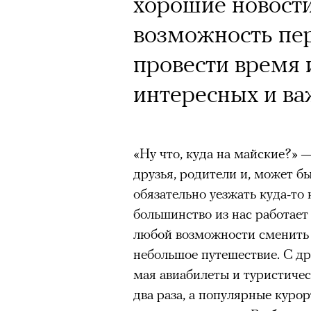
Кинокритик Стас
хорошие новости
первых показах 
возможность пер
темы
провести время 
интересных и ва
«Ну что, куда на майские?» 
Подписывайтесь на телег
друзья, родители и, может б
обязательно уезжать куда-то
большинство из нас работает
Зеленые глаза» Фанни Лиат
любой возможности сменить 
«Бумажный тигр» Джеймса 
небольшое путешествие. С др
«Охота» Уэйна Вапимуквы
мая авиабилеты и туристичес
Ретроспектива «Красное и че
два раза, а популярные куро
список»