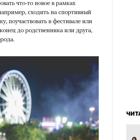
овать что-то новое в рамках
Сможе
а
например, сходить на спортивный
отвеч
ации, —
у, поучаствовать в фестивале или
вания, при котором подросток под
аконец до родственника или друга,
ресса полностью уходит в себя,
рода.
ь, есть и реагировать на внешний
рнем по имени Нур (Саид Эль
оини Шаи (Дуа Бутарбуш
м отказали в получении вида на
получных европейских стран.
обудить Нура к жизни:
икает в его ужасные сны, в которых
4 кол
пропу
в Европу.
ЧИТ
ЧИТ
ственной составляющей фильма его
бросердечный призыв («Только вы
ет для тех, кто не понял,