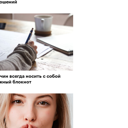
ношений
рно-2025: объединение двух
чин всегда носить с собой
 и мир, в котором нет
жный блокнот
слых
Визионеры» и masters:dom
ели первую резиденцию