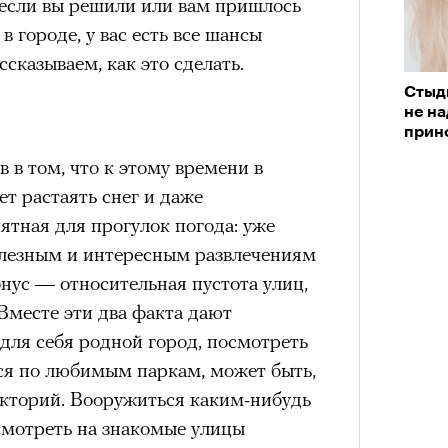
 если вы решили или вам пришлось
 городе, у вас есть все шансы
нни Лиатар и Жереми
ссказываем, как это сделать.
Стыд
Лока
не на
бассе
ом на политическую актуальность —
прин
пуст
е Пьяццы Гранде
 в том, что к этому времени в
Кира 
доск
ма «Зеленые глаза» (Les Yeux
ет растаять снег и даже
штук
 Фанни Лиатар и Жереми Труиля.
иятная для прогулок погода: уже
рин» — отнюдь не байопик первого
олезным и интересным развлечениям
а сноса многоквартирного
онус — относительная пустота улиц,
аине, которому было присвоено его
Вместе эти два факта дают
для себя родной город, посмотреть
ься по любимым паркам, может быть,
рину» в оригинальности: мы уже
лекторий. Вооружиться каким-нибудь
игрантских семей (даже
смотреть на знакомые улицы
и в кому. В этом случае проблема со