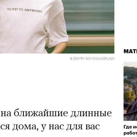
МАТ
МАТ
© DMITRY SOVYAK/UNSPLASH
Кадр из фильма «Бумажный тигр»
© NEON
 на ближайшие длинные
СТА 2026
я дома, у нас для вас
Где и
Лока
рабо
двой