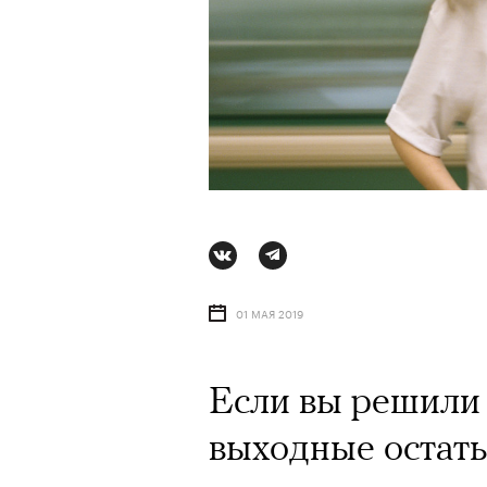
01 МАЯ 2019
Если вы решили
АВТОР
СТАС ТЫРКИН
06 АВГУ
выходные остатьс