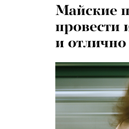
Майские п
Локарно-2
провести 
показали 
и отлично
фестиваля
кино