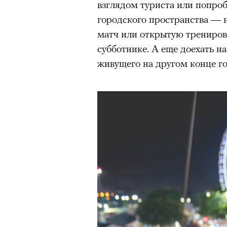
взглядом туриста или попроб
здоровьем касается синдром
городского пространства — 
отстраненности, или резигн
матч или открытую тренировк
редкого психогенного заболе
субботнике. А еще доехать н
воздействием тяжелейшего ст
живущего на другом конце го
перестает двигаться, говорит
мир. Это и происходит с па
Алами), братом главной гер
М’Зауки), когда их родителя
жительство в одной из благо
Безутешная Шая пытается пр
наглотавшись таблеток, прон
их мать тонет при переправе 
При всей скромности художе
адресованный европейцам до
можете нас спасти!» — сообща