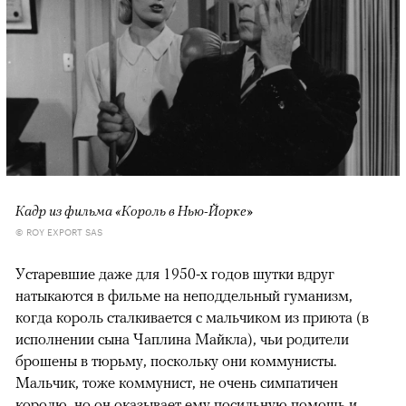
Кадр из фильма «Король в Нью-Йорке»
© ROY EXPORT SAS
Устаревшие даже для 1950-х годов шутки вдруг
натыкаются в фильме на неподдельный гуманизм,
когда король сталкивается с мальчиком из приюта (в
исполнении сына Чаплина Майкла), чьи родители
брошены в тюрьму, поскольку они коммунисты.
Мальчик, тоже коммунист, не очень симпатичен
королю, но он оказывает ему посильную помощь и