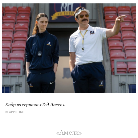
Кадр из сериала «Тед Лассо»
© APPLE INC.
«Амели»