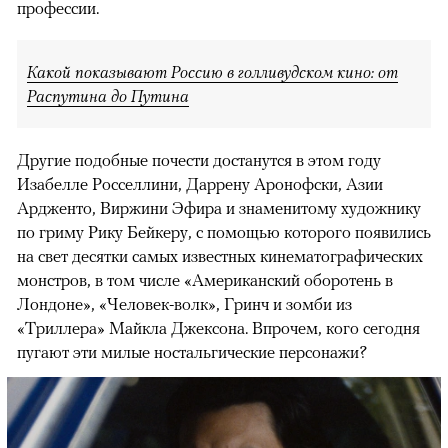
профессии.
Какой показывают Россию в голливудском кино: от
Распутина до Путина
Другие подобные почести достанутся в этом году
Изабелле Росселлини, Даррену Аронофски, Азии
Ардженто, Виржини Эфира и знаменитому художнику
по гриму Рику Бейкеру, с помощью которого появились
на свет десятки самых известных кинематографических
монстров, в том числе «Американский оборотень в
Лондоне», «Человек-волк», Гринч и зомби из
«Триллера» Майкла Джексона. Впрочем, кого сегодня
пугают эти милые ностальгические персонажи?