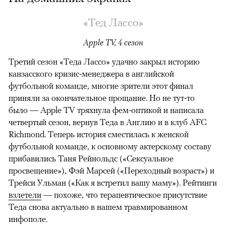
«Тед Лассо»
Apple TV, 4 сезон
Третий сезон «Теда Лассо» удачно закрыл историю
канзасского кризис-менеджера в английской
футбольной команде, многие зрители этот финал
приняли за окончательное прощание. Но не тут-то
было — Apple TV тряхнула фем-оптикой и написала
четвертый сезон, вернув Теда в Англию и в клуб AFC
Richmond. Теперь история сместилась к женской
футбольной команде, к основному актерскому составу
прибавились Таня Рейнольдс («Сексуальное
просвещение»), Фэй Марсей («Переходный возраст») и
00:00
/
00:00
Трейси Ульман («Как я встретил вашу маму»). Рейтинги
взлетели
— похоже, что терапевтическое присутствие
Теда снова актуально в нашем травмированном
инфополе.