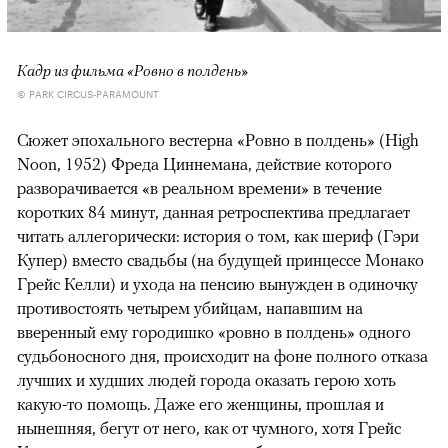
Кадр из фильма «Ровно в полдень»
© PARK CIRCUS-PARAMOUNT
Сюжет эпохального вестерна «Ровно в полдень» (High
Noon, 1952) Фреда Циннемана, действие которого
разворачивается «в реальном времени» в течение
коротких 84 минут, данная ретроспектива предлагает
читать аллегорически: история о том, как шериф (Гэри
Купер) вместо свадьбы (на будущей принцессе Монако
Грейс Келли) и ухода на пенсию вынужден в одиночку
противостоять четырем убийцам, напавшим на
вверенный ему городишко «ровно в полдень» одного
судьбоносного дня, происходит на фоне полного отказа
лучших и худших людей города оказать герою хоть
какую-то помощь. Даже его женщины, прошлая и
нынешняя, бегут от него, как от чумного, хотя Грейс