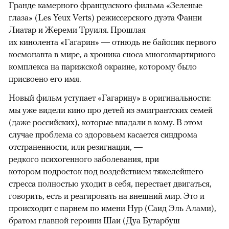
Гранде камерного французского фильма «Зеленые
глаза» (Les Yeux Verts) режиссерского дуэта Фанни
Лиатар и Жереми Труиля. Прошлая
их кинолента «Гагарин» — отнюдь не байопик первого
космонавта в мире, а хроника сноса многоквартирного
комплекса на парижской окраине, которому было
присвоено его имя.
Новый фильм уступает «Гагарину» в оригинальности:
мы уже видели кино про детей из эмигрантских семей
(даже российских), которые впадали в кому. В этом
случае проблема со здоровьем касается синдрома
отстраненности, или резигнации, —
редкого психогенного заболевания, при
котором подросток под воздействием тяжелейшего
стресса полностью уходит в себя, перестает двигаться,
говорить, есть и реагировать на внешний мир. Это и
происходит с парнем по имени Нур (Саид Эль Алами),
братом главной героини Шаи (Дуа Бутарбуш