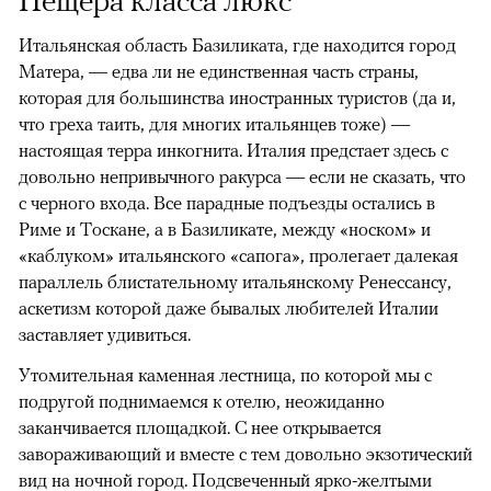
Пещера класса люкс
Итальянская область Базиликата, где находится город
Матера, — едва ли не единственная часть страны,
которая для большинства иностранных туристов (да и,
что греха таить, для многих итальянцев тоже) —
настоящая терра инкогнита. Италия предстает здесь с
довольно непривычного ракурса — если не сказать, что
с черного входа. Все парадные подъезды остались в
Риме и Тоскане, а в Базиликате, между «носком» и
«каблуком» итальянского «сапога», пролегает далекая
параллель блистательному итальянскому Ренессансу,
аскетизм которой даже бывалых любителей Италии
заставляет удивиться.
Утомительная каменная лестница, по которой мы с
подругой поднимаемся к отелю, неожиданно
заканчивается площадкой. С нее открывается
завораживающий и вместе с тем довольно экзотический
вид на ночной город. Подсвеченный ярко-желтыми