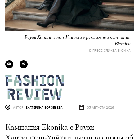
Роузи Хантингтон-Уайтли в рекламной кампании
Ekonika
© ПРЕСС-СЛУЖБА EKONIKA
АВТОР
ЕКАТЕРИНА ВОРОБЬЕВА
05 АВГУСТА 2026
Кампания Ekonika с Роузи
Хантингтон-Уайтли вызвала споры об