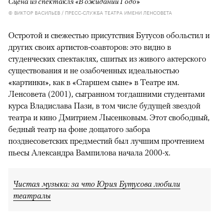
Сцена из спектакля «В ожидании Годо»
© ВИКТОР ВАСИЛЬЕВ / ПРЕСС-СЛУЖБА ТЕАТРА ИМЕНИ ЛЕНСОВЕТА
Остротой и свежестью присутствия Бутусов обольстил и
других своих артистов-соавторов: это видно в
студенческих спектаклях, сшитых из живого актерского
существования и не озабоченных идеальностью
«картинки», как в «Старшем сыне» в Театре им.
Ленсовета (2001), сыгранном тогдашними студентами
курса Владислава Пази, в том числе будущей звездой
театра и кино Дмитрием Лысенковым. Этот свободный,
бедный театр на фоне дощатого забора
позднесоветских предместий был лучшим прочтением
пьесы Александра Вампилова начала 2000-х.
Чистая музыка: за что Юрия Бутусова любили
театралы