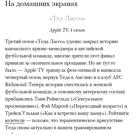
На домашних экранах
«Тед Лассо»
Apple TV, 4 сезон
Третий сезон «Теда Лассо» удачно закрыл историю
канзасского кризис-менеджера в английской
футбольной команде, многие зрители этот финал
приняли за окончательное прощание. Но не тут-то
было — Apple TV тряхнула фем-оптикой и написала
четвертый сезон, вернув Теда в Англию и в клуб AFC
Richmond. Теперь история сместилась к женской
футбольной команде, к основному актерскому составу
прибавились Таня Рейнольдс («Сексуальное
просвещение»), Фэй Марсей («Переходный возраст») и
00:00
/
00:00
Трейси Ульман («Как я встретил вашу маму»). Рейтинги
взлетели
— похоже, что терапевтическое присутствие
Теда снова актуально в нашем травмированном