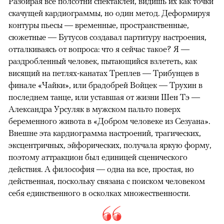
Разбирая все полсотни спектаклей, видишь их как точки
скачущей кардиограммы, но один метод. Деформируя
контуры пьесы — временные, пространственные,
сюжетные — Бутусов создавал партитуру настроения,
отталкиваясь от вопроса: что я сейчас такое? Я —
раздробленный человек, пытающийся взлететь, как
висящий на петлях-канатах Треплев — Трибунцев в
финале «Чайки», или брадобрей Войцек — Трухин в
последнем танце, или уставшая от жизни Шен Тэ —
Александра Урсуляк в мужском пальто поверх
беременного живота в «Добром человеке из Сезуана».
Внешне эта кардиограмма настроений, трагических,
эксцентричных, эйфорических, получала яркую форму,
поэтому аттракцион был единицей сценического
действия. А философия — одна на все, простая, но
действенная, поскольку связана с поиском человеком
себя единственного в осколках множественности.