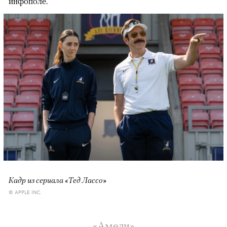
инфополе.
Кадр из сериала «Тед Лассо»
© APPLE INC.
«Амели»