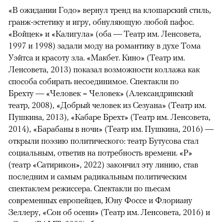
«В ожидании Годо» вернул тренд на клошарский стиль,
гранж-эстетику и игру, обнуляющую любой пафос.
«Войцек» и «Калигула» (оба — Театр им. Ленсовета,
1997 и 1998) задали моду на романтику в духе Тома
Уэйтса и красоту зла. «Макбет. Кино» (Театр им.
Ленсовета, 2013) показал возможности коллажа как
способа собирать несоединимое. Спектакли по
Брехту — «Человек = Человек» (Александринский
театр, 2008), «Добрый человек из Сезуана» (Театр им.
Пушкина, 2013), «Кабаре Брехт» (Театр им. Ленсовета,
2014), «Барабаны в ночи» (Театр им. Пушкина, 2016) —
открыли поэзию политического: театр Бутусова стал
социальным, ответив на потребность времени. «Р»
(театр «Сатирикон», 2022) закончил эту линию, став
последним и самым радикальным политическим
спектаклем режиссера. Спектакли по пьесам
современных европейцев, Юну Фоссе и Флориану
Зеллеру, «Сон об осени» (Театр им. Ленсовета, 2016) и