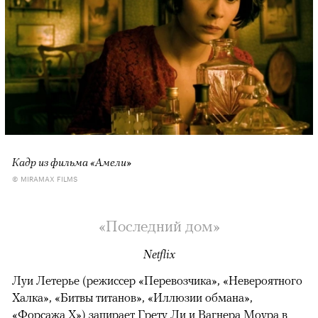
Кадр из фильма «Амели»
© MIRAMAX FILMS
«Последний дом»
Netflix
Луи Летерье (режиссер «Перевозчика», «Невероятного
Халка», «Битвы титанов», «Иллюзии обмана»,
«Форсажа X») запирает Грету Ли и Вагнера Моура в