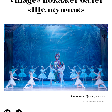
Village» покажет балет
«Щелкунчик»
Балет «Щелкунчик»
© RUSSBALLET.RU