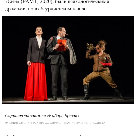
«Сын» (РАМТ, 2020), были психологическими
драмами, но в абсурдистском ключе.
Сцена из спектакля «Кабаре Брехт»
© ЮЛИЯ СМЕЛКИНА / ПРЕСС-СЛУЖБА ТЕАТРА ИМЕНИ ЛЕНСОВЕТА