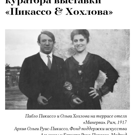
куратора выставки
«Пикассо & Хохлова»
Пабло Пикассо и Ольга Хохлова на террасе отеля
«Минерва». Рим, 1917
Архив Ольги Руис-Пикассо, Фонд поддержки искусства
Альмины и Бернара Руис-Пикассо, Мадрид