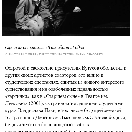
Сцена из спектакля «В ожидании Годо»
© ВИКТОР ВАСИЛЬЕВ / ПРЕСС-СЛУЖБА ТЕАТРА ИМЕНИ ЛЕНСОВЕТА
Остротой и свежестью присутствия Бутусов обольстил и
других своих артистов-соавторов: это видно в
студенческих спектаклях, сшитых из живого актерского
существования и не озабоченных идеальностью
«картинки», как в «Старшем сыне» в Театре им.
Ленсовета (2001), сыгранном тогдашними студентами
курса Владислава Пази, в том числе будущей звездой
театра и кино Дмитрием Лысенковым. Этот свободный,
бедный театр на фоне дощатого забора
позднесоветских предместий был лучшим прочтением