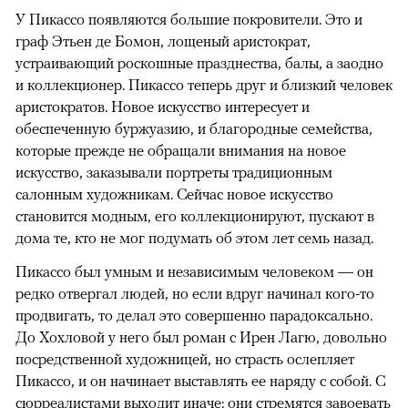
У Пикассо появляются большие покровители. Это и
граф Этьен де Бомон, лощеный аристократ,
устраивающий роскошные празднества, балы, а заодно
и коллекционер. Пикассо теперь друг и близкий человек
аристократов. Новое искусство интересует и
обеспеченную буржуазию, и благородные семейства,
которые прежде не обращали внимания на новое
искусство, заказывали портреты традиционным
салонным художникам. Сейчас новое искусство
становится модным, его коллекционируют, пускают в
дома те, кто не мог подумать об этом лет семь назад.
Пикассо был умным и независимым человеком — он
редко отвергал людей, но если вдруг начинал кого-то
продвигать, то делал это совершенно парадоксально.
До Хохловой у него был роман с Ирен Лагю, довольно
посредственной художницей, но страсть ослепляет
Пикассо, и он начинает выставлять ее наряду с собой. С
сюрреалистами выходит иначе: они стремятся завоевать