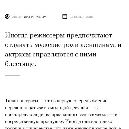
АВТОР
ИРИНА РУДЕВИЧ
23 НОЯБРЯ 2018
Иногда режиссеры предпочитают
отдавать мужские роли женщинам, и
актрисы справляются с ними
блестяще.
Талант актрисы — это в первую очередь умение
перевоплощаться: из молодой девушки — в
престарелую леди, из признанного секс-символа — в
посредственную простушку. Иногда они настолько
хороши в лицедействе, что даже меняют в кадре пол, а