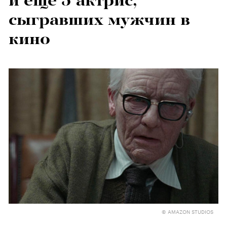
и еще 5 актрис,
сыгравших мужчин в
кино
© AMAZON STUDIOS