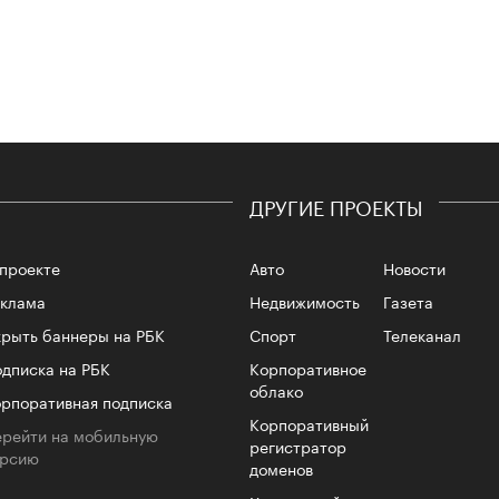
Сможе
отвеч
ДРУГИЕ ПРОЕКТЫ
проекте
Авто
Новости
еклама
Недвижимость
Газета
рыть баннеры на РБК
Спорт
Телеканал
4 кол
пропу
дписка на РБК
Корпоративное
облако
рпоративная подписка
Корпоративный
рейти на мобильную
регистратор
ерсию
доменов