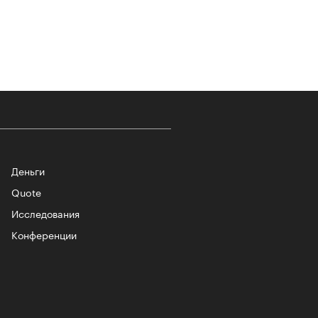
т ли человек прожить 180 лет:
ает Станислав Скакун
Деньги
Quote
Исследования
лаборации, которые нельзя
стить
Конференции