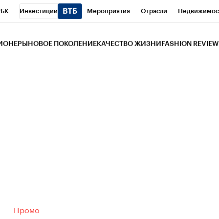
РБК
Инвестиции
Мероприятия
Отрасли
Недвижимос
и
Телеканал
РБК Вино
Спорт
Школа управления РБК
РБ
ЗИОНЕРЫ
НОВОЕ ПОКОЛЕНИЕ
КАЧЕСТВО ЖИЗНИ
FASHION REVIEW
РБК Life
Тренды
Визионеры
Национальные проекты
Горо
 Бизнес-среда
Дискуссионный клуб
Исследования
Кредитны
Газета
Спецпроекты СПб
Конференции СПб
Спецпроекты
трагентов
Политика
Экономика
Бизнес
Технологии и мед
ой валюты
Промо