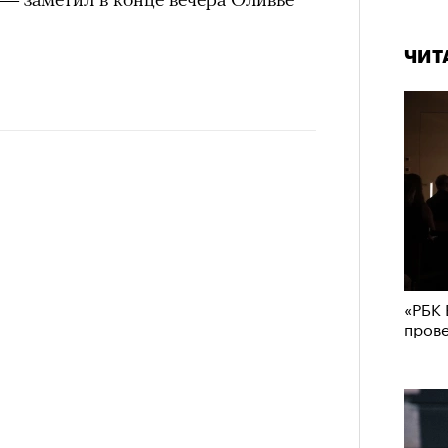
ЧИТ
«РБК 
пров