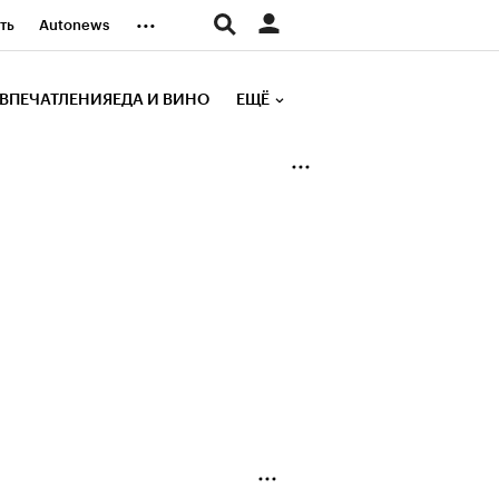
...
ть
Autonews
К Образование
ВПЕЧАТЛЕНИЯ
ЕДА И ВИНО
ЕЩЁ
д
Стиль
е рейтинги
иа
Финансы