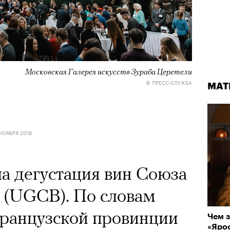
Московская Галерея искусств Зураба Церетели
© ПРЕСС-СЛУЖБА
МАТ
НОЯБРЯ 2018
а дегустация вин Союза
 (UGCB). По словам
французской провинции
Чем з
«Ярос