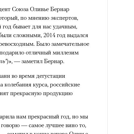
дент Союза Оливье Бернар
который, по мнению экспертов,
 год бывает для нас удачным,
 были сложными, 2014 год выдался
превосходным. Было замечательное
м подарило отличный миллезим
ль"
)», — заметил Бернар.
анн во время дегустации
на колебания курса, российские
енят прекрасную продукцию
дарила нам прекрасный год, но мы
а говорю — самое лучшее вино то,
 — заметил в конце вечера Оливье