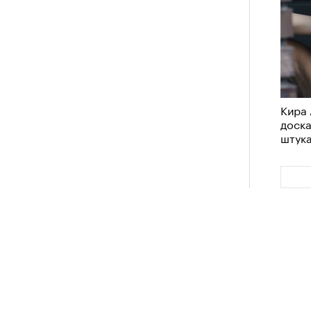
Кира 
доск
штук