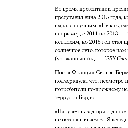
Во время презентации прези
представил вина 2015 года, 
выдался лучшим. «Не каждый
например, с 2011 по 2013 —
неплохим, но 2015 год стал 
солнечное лето, которое на
(урожайный год. —
"РБК Сти
Посол Франции Сильви Берм
подчеркнула, что, несмотря 
потребители по-прежнему ц
терруара Бордо.
«Пару лет назад природа по
не останавливаемся. Я всегд
которое мы сделаем завтра»,