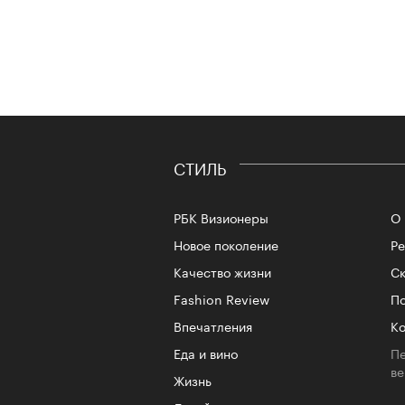
СТИЛЬ
РБК Визионеры
О 
Новое поколение
Р
Качество жизни
Ск
Fashion Review
По
Впечатления
Ко
Еда и вино
Пе
в
Жизнь