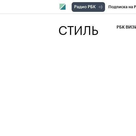
Подписка на 
РБК Компани
СТИЛЬ
РБК ВИ
РБК Курсы
Крипто
РБК
Франшизы
Проверка кон
Рынок наличн