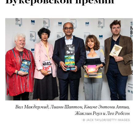
Букеровской премии
Вал Макдермид, Лианн Шаптон, Кваме Энтони Аппиа,
Жаклин Роуз и Лео Робсон
© JACK TAYLOR/GETTY IMAGES