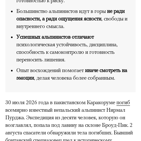
готовностью к риску.
Большинство альпинистов идут в горы
не ради
опасности, а ради ощущения ясности
, свободы и
внутреннего смысла.
Успешных альпинистов отличают
психологическая устойчивость, дисциплина,
способность к самоконтролю и готовность
переносить лишения.
Опыт восхождений помогает
иначе смотреть на
эмоции
, делая человека более собранным.
30 июля 2026 года в пакистанском Каракоруме
погиб
всемирно известный непальский альпинист Нирмал
Пурджа. Экспедиция из десяти человек, которую он
возглавлял, попала под лавину на склоне Броуд-Пик. 2
августа спасатели обнаружили тела погибших. Бывший
британский спецназовец шел к историческому