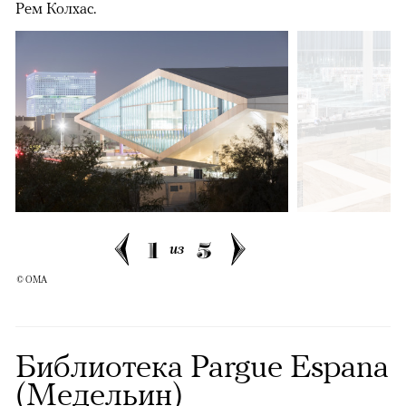
Рем Колхас.
1
5
из
© OMA
Библиотека Pargue Espana
(Медельин)