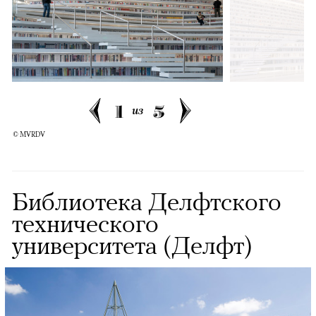
1
5
из
© MVRDV
Библиотека Делфтского
технического
университета (Делфт)