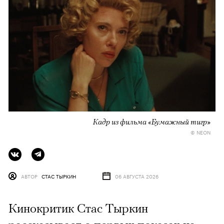
Кадр из фильма «Бумажный тигр»
© NEON
АВТОР
СТАС ТЫРКИН
06 АВГУСТА 2026
Кинокритик Стас Тыркин