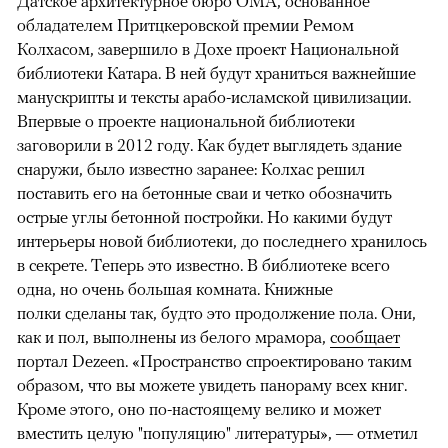
Датское архитектурное бюро OMA, основанное
обладателем Притцкеровской премии Ремом
Колхасом, завершило в Дохе проект Национальной
библиотеки Катара. В ней будут храниться важнейшие
манускрипты и тексты арабо-исламской цивилизации.
Впервые о проекте национальной библиотеки
заговорили в 2012 году. Как будет выглядеть здание
снаружи, было известно заранее: Колхас решил
поставить его на бетонные сваи и четко обозначить
острые углы бетонной постройки. Но какими будут
интерьеры новой библиотеки, до последнего хранилось
в секрете. Теперь это известно. В библиотеке всего
одна, но очень большая комната. Книжные
полки сделаны так, будто это продолжение пола. Они,
как и пол, выполнены из белого мрамора,
сообщает
портал Dezeen. «Пространство спроектировано таким
образом, что вы можете увидеть панораму всех книг.
Кроме этого, оно по-настоящему велико и может
вместить целую "популяцию" литературы», — отметил