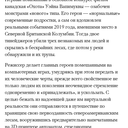
канадская «Охота» Уэйна Вапимуквы — озабочен
монстрами «нового» типа. Его герои — «нормальные»
современные подростки, а сам он вдохновлен
реальными событиями 2019 года, имевшими место в
Северной Британской Колумбии. Тогда двое
тинейджеров убили трех незнакомых им людей и
скрылись в бескрайних лесах, где потом у реки
обнаружили и их трупы.
Режиссер делает главных героев помешанными на
компьютерных играх, умудряясь при этом передать и
их человеческие черты, прежде всего свойственное не
только людям их поколения неочевидное стремление
одновременно и «принадлежать», и ускользать. С
целью бежать из надоевшей даже им виртуальной
реальности они отправляются в путешествие по
хранящим свою первозданность североамериканским
лесам, вооружившись предварительно напечатанным
на 3D-принтере автоматом, стреляющим