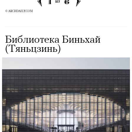
1
6
из
© ARCHDAILY.COM
Библиотека Биньхай
(Тяньцзинь)