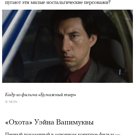
пугают эти милые ностальгические персонажи?
Кадр из фильма «Бумажный тигр»
© NEON
«Охота» Уэйна Вапимуквы
Первый показанный в основном конкурсе фильм —