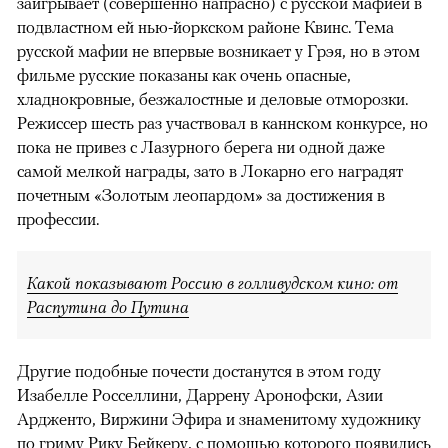
заигрывает (совершенно напрасно) с русской мафией в
подвластном ей нью-йоркском районе Квинс. Тема
русской мафии не впервые возникает у Грэя, но в этом
фильме русские показаны как очень опасные,
хладнокровные, безжалостные и деловые отморозки.
Режиссер шесть раз участвовал в каннском конкурсе, но
пока не привез с Лазурного берега ни одной даже
самой мелкой награды, зато в Локарно его наградят
почетным «Золотым леопардом» за достижения в
профессии.
Какой показывают Россию в голливудском кино: от
Распутина до Путина
Другие подобные почести достанутся в этом году
Изабелле Росселлини, Даррену Аронофски, Азии
Ардженто, Виржини Эфира и знаменитому художнику
по гриму Рику Бейкеру, с помощью которого появились