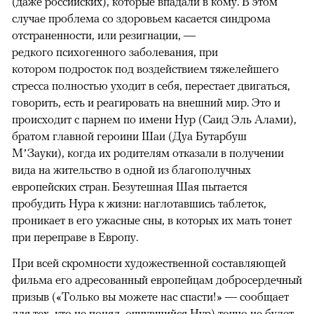
(даже российских), которые впадали в кому. В этом
случае проблема со здоровьем касается синдрома
отстраненности, или резигнации, —
редкого психогенного заболевания, при
котором подросток под воздействием тяжелейшего
стресса полностью уходит в себя, перестает двигаться,
говорить, есть и реагировать на внешний мир. Это и
происходит с парнем по имени Нур (Саид Эль Алами),
братом главной героини Шаи (Дуа Бутарбуш
М’Зауки), когда их родителям отказали в получении
вида на жительство в одной из благополучных
европейских стран. Безутешная Шая пытается
пробудить Нура к жизни: наглотавшись таблеток,
проникает в его ужасные сны, в которых их мать тонет
при переправе в Европу.
При всей скромности художественной составляющей
фильма его адресованный европейцам добросердечный
призыв («Только вы можете нас спасти!» — сообщает
для тех, кто не понял, очнувшийся Нур) точно не будет