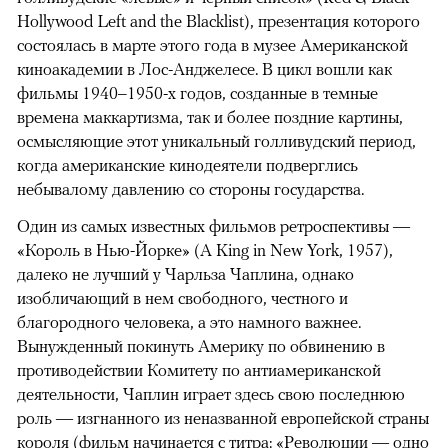
Hollywood Left and the Blacklist), презентация которого
состоялась в марте этого года в музее Американской
киноакадемии в Лос-Анджелесе. В цикл вошли как
фильмы 1940–1950-х годов, созданные в темные
времена маккартизма, так и более поздние картины,
осмысляющие этот уникальный голливудский период,
когда американские кинодеятели подверглись
небывалому давлению со стороны государства.
Один из самых известных фильмов ретроспективы —
«Король в Нью-Йорке» (A King in New York, 1957),
далеко не лучший у Чарльза Чаплина, однако
изобличающий в нем свободного, честного и
благородного человека, а это намного важнее.
Вынужденный покинуть Америку по обвинению в
противодействии Комитету по антиамериканской
деятельности, Чаплин играет здесь свою последнюю
роль — изгнанного из неназванной европейской страны
короля (фильм начинается с титра: «Революции — одно