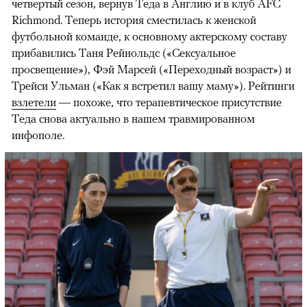
четвертый сезон, вернув Теда в Англию и в клуб AFC
Richmond. Теперь история сместилась к женской
футбольной команде, к основному актерскому составу
прибавились Таня Рейнольдс («Сексуальное
просвещение»), Фэй Марсей («Переходный возраст») и
00:00
/
00:00
Трейси Ульман («Как я встретил вашу маму»). Рейтинги
взлетели
— похоже, что терапевтическое присутствие
Теда снова актуально в нашем травмированном
инфополе.