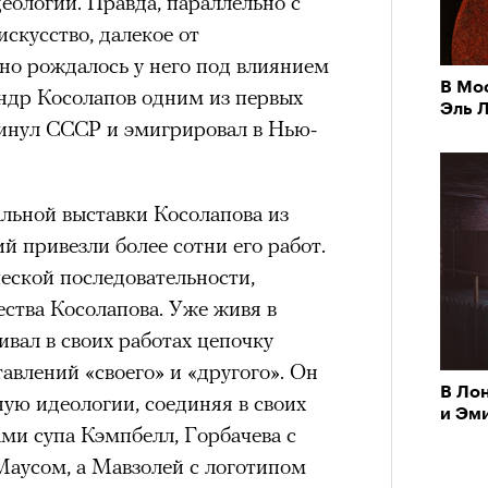
ологии. Правда, параллельно с
искусство, далекое от
но рождалось у него под влиянием
В Мо
андр Косолапов одним из первых
Эль 
кинул СССР и эмигрировал в Нью-
льной выставки Косолапова из
й привезли более сотни его работ.
еской последовательности,
ества Косолапова. Уже живя в
вал в своих работах цепочку
авлений «своего» и «другого». Он
В Ло
ную идеологии, соединяя в своих
и Эм
ми супа Кэмпбелл, Горбачева c
аусом, а Мавзолей с логотипом