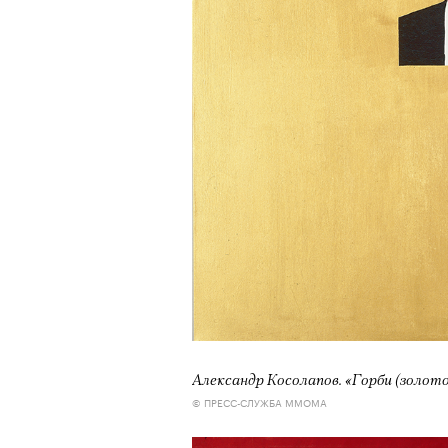
Александр Косолапов. «Горби (золото
© ПРЕСС-СЛУЖБА ММОМА