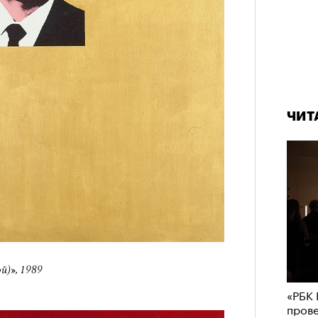
ЧИТ
й)», 1989
«РБК 
пров