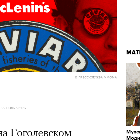
МАТ
© ПРЕСС-СЛУЖБА ММОМА
29 НОЯБРЯ 2017
 Гоголевском
Музе
Моди