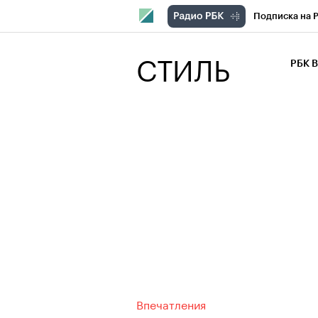
Подписка на 
РБК Компани
СТИЛЬ
РБК 
РБК Курсы
РБК Бизнес-с
Спецпроекты
Экономика
Впечатления