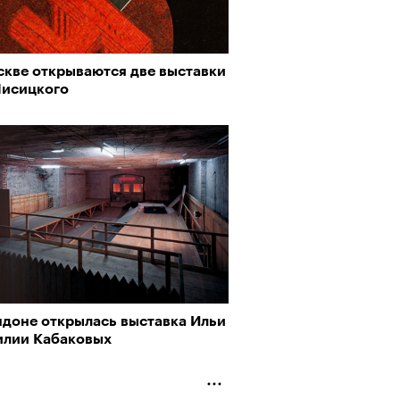
скве открываются две выставки
Лисицкого
ндоне открылась выставка Ильи
илии Кабаковых