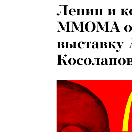
Ленин и к
ММОМА о
выставку 
Косолапо