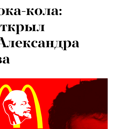
ока-кола:
ткрыл
Александра
ва