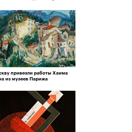
скву привезли работы Хаима
на из музеев Парижа