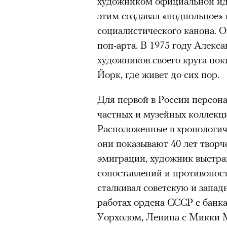
художником официальной иде
этим создавал «подпольное» 
социалистического канона. О
поп-арта. В 1975 году Алекс
художников своего круга по
Йорк, где живет до сих пор.
Для первой в России персона
частных и музейных коллекци
Расположенные в хронологич
они показывают 40 лет творч
эмиграции, художник выстраи
сопоставлений и противопост
сталкивал советскую и запад
работах ордена СССР с банка
Уорхолом, Ленина с Микки М