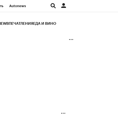
ть
Autonews
К Образование
IEW
ВПЕЧАТЛЕНИЯ
ЕДА И ВИНО
д
Стиль
Крипто
и
Франшизы
Газета
ов
Политика
ты