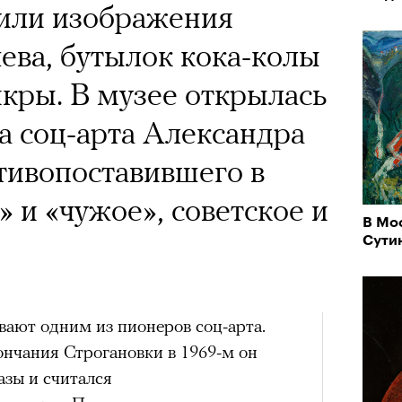
нили изображения
ева, бутылок кока-колы
икры. В музее открылась
а соц-арта Александра
тивопоставившего в
» и «чужое», советское и
В Мо
Сути
вают одним из пионеров соц-арта.
ончания Строгановки в 1969-м он
азы и считался