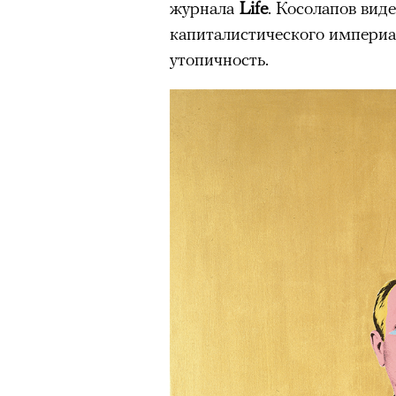
журнала
Life
. Косолапов вид
капиталистического империал
утопичность.