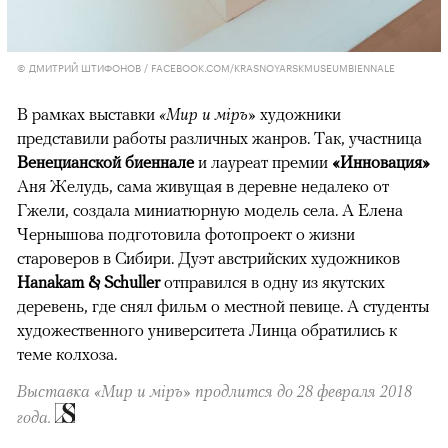
© ДМИТРИЙ ШТИФОНОВ / FACEBOOK.COM/KRASNOYARSKMUSEUMBIENNALE
В рамках выставки
«Мир и мiръ»
художники
представили работы различных жанров. Так, участница
Венецианской биеннале
и лауреат премии
«Инновация»
Аня Желудь, сама живущая в деревне недалеко от
Гжели, создала миниатюрную модель села. А Елена
Чернышова подготовила фотопроект о жизни
староверов в Сибири. Дуэт австрийских художников
Hanakam & Schuller
отправился в одну из якутских
деревень, где снял фильм о местной певице. А студенты
художественного университета Линца обратились к
теме колхоза.
Выставка «Мир и мiръ» продлится до 28 февраля 2018
года.