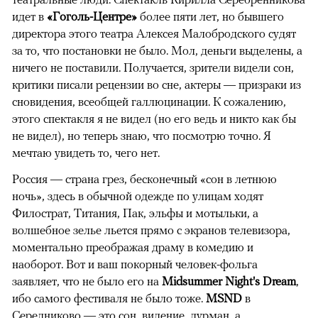
идет в
«Гоголь-Центре»
более пяти лет, но бывшего
директора этого театра Алексея Малобродского судят
за то, что постановки не было. Мол, деньги выделены, а
ничего не поставили. Получается, зрители видели сон,
критики писали рецензии во сне, актеры — призраки из
сновидения, всеобщей галлюцинации. К сожалению,
этого спектакля я не видел (но его ведь и никто как бы
не видел), но теперь знаю, что посмотрю точно. Я
мечтаю увидеть то, чего нет.
Россия — страна грез, бесконечный «сон в летнюю
ночь», здесь в обычной одежде по улицам ходят
Филострат, Титания, Пак, эльфы и мотыльки, а
волшебное зелье льется прямо с экранов телевизора,
моментально преображая драму в комедию и
наоборот. Вот и ваш покорный человек-фольга
заявляет, что не было его на
Midsummer Night's Dream
,
ибо самого фестиваля не было тоже.
MSND
в
Середниково — это сон, видение, дурман, а