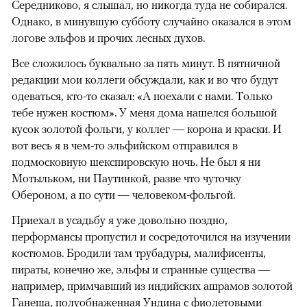
Середниково, я слышал, но никогда туда не собирался.
Однако, в минувшую субботу случайно оказался в этом
логове эльфов и прочих лесных духов.
Все сложилось буквально за пять минут. В пятничной
редакции мои коллеги обсуждали, как и во что будут
одеваться, кто-то сказал: «А поехали с нами. Только
тебе нужен костюм». У меня дома нашелся большой
кусок золотой фольги, у коллег — корона и краски. И
вот весь я в чем-то эльфийском отправился в
подмосковную шекспировскую ночь. Не был я ни
Мотыльком, ни Паутинкой, разве что чуточку
Обероном, а по сути — человеком-фольгой.
Приехал в усадьбу я уже довольно поздно,
перформансы пропустил и сосредоточился на изучении
костюмов. Бродили там трубадуры, малифисенты,
пираты, конечно же, эльфы и странные существа —
например, примчавший из индийских ашрамов золотой
Ганеша, полуобнаженная Ундина с фиолетовыми