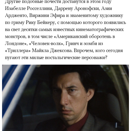
Другие подобные почести достанутся в этом году
Изабелле Росселлини, Даррену Аронофски, Азии
Ардженто, Виржини Эфира и знаменитому художнику
по гриму Рику Бейкеру, с помощью которого появились
на свет десятки самых известных кинематографических
монстров, в том числе «Американский оборотень в
Лондоне», «Человек-волк», Гринч и зомби из
«Триллера» Майкла Джексона. Впрочем, кого сегодня
пугают эти милые ностальгические персонажи?