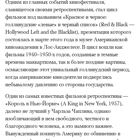
Одним из главных событий кинофестиваля,
славящегося своими ретроспективами, стал цикл
фильмов под названием «Красное и черное:
голливудские «левые» и черный список» (Red & Black —
Hollywood Left and the Blacklist), презентация которого
состоялась в марте этого года в музее Американской
киноакадемии в Лос-Анджелесе. В цикл вошли как
фильмы 1940–1950-х годов, созданные в темные
времена маккартизма, так и более поздние картины,
осмысляющие этот уникальный голливудский период,
когда американские кинодеятели подверглись
небывалому давлению со стороны государства.
Один из самых известных фильмов ретроспективы —
«Король в Нью-Йорке» (A King in New York, 1957),
далеко не лучший у Чарльза Чаплина, однако
изобличающий в нем свободного, честного и
благородного человека, а это намного важнее.
Вынужденный покинуть Америку по обвинению в