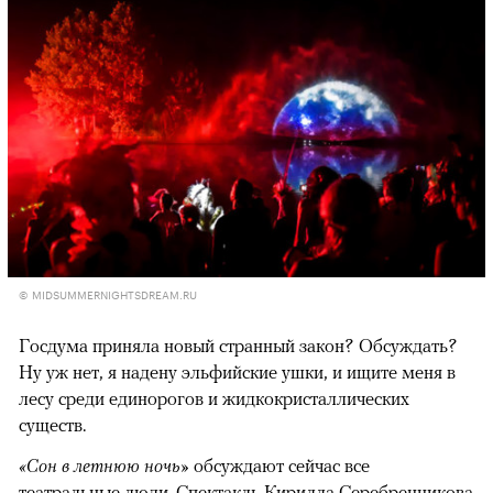
© MIDSUMMERNIGHTSDREAM.RU
Госдума приняла новый странный закон? Обсуждать?
Ну уж нет, я надену эльфийские ушки, и ищите меня в
лесу среди единорогов и жидкокристаллических
существ.
«Сон в летнюю ночь»
обсуждают сейчас все
театральные люди. Спектакль Кирилла Серебренникова