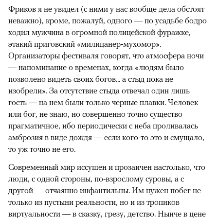
Фриков я не увидел (с ними у нас вообще дела обстоят
неважно), кроме, пожалуй, одного — по усадьбе бодро
ходил мужчина в огромной полицейской фуражке,
этакий приговский «милицанер-мухомор».
Организаторы фестиваля говорят, что атмосфера ночи
— напоминание о временах, когда «людям было
позволено видеть своих богов... а стыд пока не
изобрели». За отсутствие стыда отвечал один лишь
гость — на нем были только черные плавки. Человек
или бог, не знаю, но совершенно точно существо
00:00
/
00:00
прагматичное, ибо периодически с неба проливалась
амброзия в виде дождя — если кого-то это и смущало,
то уж точно не его.
Современный мир иссушен и прозаичен настолько, что
люди, с одной стороны, по-взрослому суровы, а с
другой — отчаянно инфантильны. Им нужен побег не
только из пустыни реальности, но и из тропиков
виртуальности — в сказку, грезу, детство. Нынче в цене