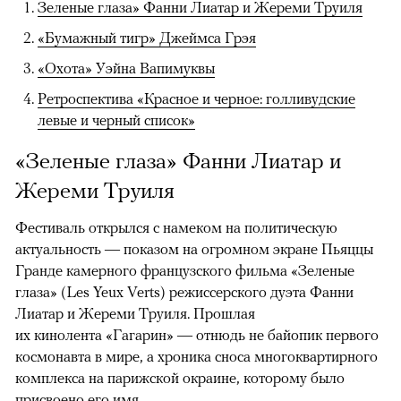
Зеленые глаза» Фанни Лиатар и Жереми Труиля
«Бумажный тигр» Джеймса Грэя
«Охота» Уэйна Вапимуквы
Ретроспектива «Красное и черное: голливудские
левые и черный список»
«Зеленые глаза» Фанни Лиатар и
Жереми Труиля
Фестиваль открылся с намеком на политическую
актуальность — показом на огромном экране Пьяццы
Гранде камерного французского фильма «Зеленые
глаза» (Les Yeux Verts) режиссерского дуэта Фанни
Лиатар и Жереми Труиля. Прошлая
их кинолента «Гагарин» — отнюдь не байопик первого
космонавта в мире, а хроника сноса многоквартирного
комплекса на парижской окраине, которому было
присвоено его имя.