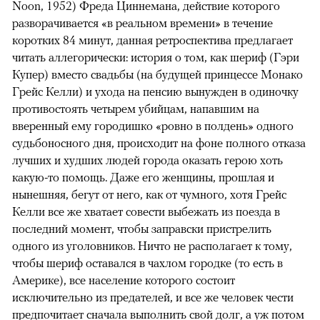
Noon, 1952) Фреда Циннемана, действие которого
разворачивается «в реальном времени» в течение
коротких 84 минут, данная ретроспектива предлагает
читать аллегорически: история о том, как шериф (Гэри
Купер) вместо свадьбы (на будущей принцессе Монако
Грейс Келли) и ухода на пенсию вынужден в одиночку
противостоять четырем убийцам, напавшим на
вверенный ему городишко «ровно в полдень» одного
судьбоносного дня, происходит на фоне полного отказа
лучших и худших людей города оказать герою хоть
какую-то помощь. Даже его женщины, прошлая и
нынешняя, бегут от него, как от чумного, хотя Грейс
Келли все же хватает совести выбежать из поезда в
последний момент, чтобы заправски пристрелить
одного из уголовников. Ничто не располагает к тому,
чтобы шериф оставался в чахлом городке (то есть в
Америке), все население которого состоит
исключительно из предателей, и все же человек чести
предпочитает сначала выполнить свой долг, а уж потом