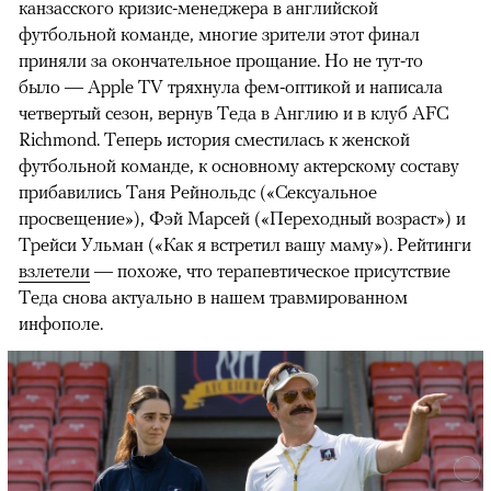
канзасского кризис-менеджера в английской
футбольной команде, многие зрители этот финал
приняли за окончательное прощание. Но не тут-то
было — Apple TV тряхнула фем-оптикой и написала
четвертый сезон, вернув Теда в Англию и в клуб AFC
Richmond. Теперь история сместилась к женской
футбольной команде, к основному актерскому составу
прибавились Таня Рейнольдс («Сексуальное
просвещение»), Фэй Марсей («Переходный возраст») и
00:00
/
00:00
Трейси Ульман («Как я встретил вашу маму»). Рейтинги
взлетели
— похоже, что терапевтическое присутствие
Теда снова актуально в нашем травмированном
инфополе.