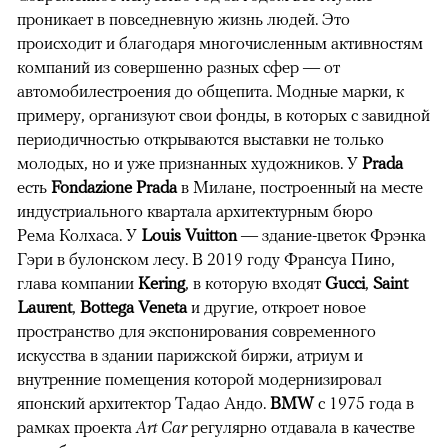
проникает в повседневную жизнь людей. Это
происходит и благодаря многочисленным активностям
компаний из совершенно разных сфер — от
автомобилестроения до общепита. Модные марки, к
примеру, организуют свои фонды, в которых с завидной
периодичностью открываются выставки не только
молодых, но и уже признанных художников. У
Prada
есть
Fondazione
Prada
в Милане, построенный на месте
индустриального квартала архитектурным бюро
Рема Колхаса. У
Louis
Vuitton
— здание-цветок Фрэнка
Гэри в булонском лесу. В 2019 году Франсуа Пино,
глава компании
Kering
, в которую входят
Gucci
,
Saint
Laurent
,
Bottega
Veneta
и другие, откроет новое
пространство для экспонирования современного
искусства в здании парижской биржи, атриум и
внутренние помещения которой модернизировал
японский архитектор Тадао Андо.
BMW
c 1975 года в
рамках проекта
Art Car
регулярно отдавала в качестве