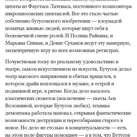
цитаты из Фаустаса Латенаса, постоянного композитора
някрошюсовских спектаклей. Все это стало частью
собственно бутусовского изобретения — клоунадой
помятых жизнью людей, которые ищут себя в
бесконечной смене ролей. И Полина Райкина, и
Марьяна Спивак, и Денис Суханов ведут эту манерную,
эксцентричную игру во всех возможных регистрах.
Почувствовав тоску по реальному удовольствию в
театре, самом искусственном из искусств, Бутусов делал
театр высокого напряжения и сбитых прицелов, в
котором драйв воплощался в музыке, в острой и
подвижной игре, в ритме. Когда дело касалось
классических сюжетов (исключение — пьесы Аси
Волошиной, которые Бутусов любил), техника
демонтажа работала наповал, открывая фантастические
возможности деструкции и пересобирания старого в
новое. Но дело не столько в концептуальности — есть
на этом поле фигуры помощнее — а в том, что Бутусов