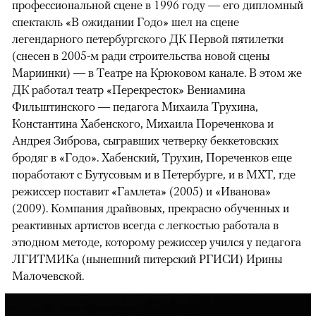
профессиональной сцене в 1996 году — его дипломный
спектакль «В ожидании Годо» шел на сцене
легендарного петербургского ДК Первой пятилетки
(снесен в 2005-м ради строительства новой сцены
Мариинки) — в Театре на Крюковом канале. В этом же
ДК работал театр «Перекресток» Вениамина
Фильштинского — педагога Михаила Трухина,
Константина Хабенского, Михаила Пореченкова и
Андрея Зиброва, сыгравших четверку беккетовских
бродяг в «Годо». Хабенский, Трухин, Пореченков еще
поработают с Бутусовым и в Петербурге, и в МХТ, где
режиссер поставит «Гамлета» (2005) и «Иванова»
(2009). Компания драйвовых, прекрасно обученных и
реактивных артистов всегда с легкостью работала в
этюдном методе, которому режиссер учился у педагога
ЛГИТМИКа (нынешний питерский РГИСИ) Ирины
Малочевской.