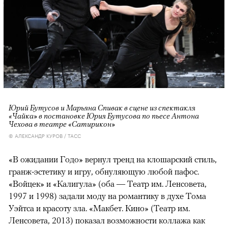
Юрий Бутусов и Марьяна Спивак в сцене из спектакля
«Чайка» в постановке Юрия Бутусова по пьесе Антона
Чехова в театре «Сатирикон»
© АЛЕКСАНДР КУРОВ / ТАСС
«В ожидании Годо» вернул тренд на клошарский стиль,
гранж-эстетику и игру, обнуляющую любой пафос.
«Войцек» и «Калигула» (оба — Театр им. Ленсовета,
1997 и 1998) задали моду на романтику в духе Тома
Уэйтса и красоту зла. «Макбет. Кино» (Театр им.
Ленсовета, 2013) показал возможности коллажа как