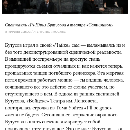
Спектакль «Р» Юрия Бутусова в театре «Сатирикон»
© КИРИЛЛ ЗЫКОВ / АГЕНТСТВО «МОСКВА»
Бутусов играл в своей «Чайке» сам — выламываясь из и
без того деконструированной сценической реальности.
В нынешней постпремьере на простую ткань
проецируются съемки отчаянных и, как кажется теперь,
прощальных танцев погибшего режиссера. Эта мертвая
петля времени работает мощно — ты видишь человека,
сочинившего все это действо со своим участием, но
отсутствующего в нем. В одном из ранних спектаклей
Бутусова, «Войцеке» Театра им. Ленсовета,
повторялась строчка из Тома Уэйтса «I’ll be gone» —
«меня не будет». Сегодняшнее вторжение экранного
Бутусова в плоть спектакля маркирует собой
призрачное, отсутствующее. Это не идет Бутусову — он