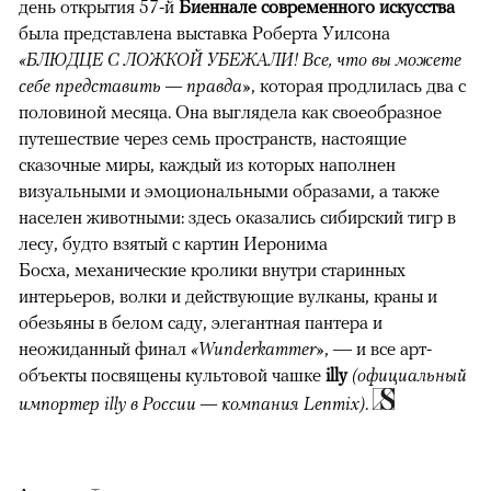
день открытия 57-й
Биеннале современного искусства
была представлена выставка Роберта Уилсона
«БЛЮДЦЕ С ЛОЖКОЙ УБЕЖАЛИ! Все, что вы можете
себе представить — правда»
, которая продлилась два с
половиной месяца. Она выглядела как своеобразное
путешествие через семь пространств, настоящие
сказочные миры, каждый из которых наполнен
визуальными и эмоциональными образами, а также
населен животными: здесь оказались сибирский тигр в
лесу, будто взятый с картин Иеронима
Босха, механические кролики внутри старинных
интерьеров, волки и действующие вулканы, краны и
обезьяны в белом саду, элегантная пантера и
неожиданный финал
«Wunderkammer»
, — и все арт-
объекты посвящены культовой чашке
illy
(официальный
импортер illy в России — компания Lenmix)
.