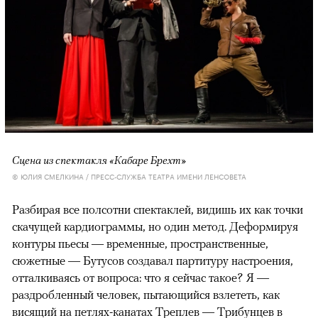
Сцена из спектакля «Кабаре Брехт»
© ЮЛИЯ СМЕЛКИНА / ПРЕСС-СЛУЖБА ТЕАТРА ИМЕНИ ЛЕНСОВЕТА
Разбирая все полсотни спектаклей, видишь их как точки
скачущей кардиограммы, но один метод. Деформируя
контуры пьесы — временные, пространственные,
сюжетные — Бутусов создавал партитуру настроения,
отталкиваясь от вопроса: что я сейчас такое? Я —
раздробленный человек, пытающийся взлететь, как
висящий на петлях-канатах Треплев — Трибунцев в