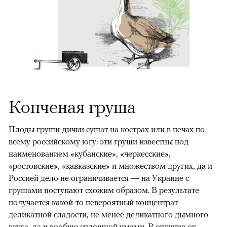
Копченая груша
Плоды груши-дички сушат на кострах или в печах по
всему российскому югу: эти груши известны под
наименованием «кубанские», «черкесские»,
«ростовские», «кавказские» и множеством других, да и
Россией дело не ограничивается — на Украине с
грушами поступают схожим образом. В результате
получается какой-то невероятный концентрат
деликатной сладости, не менее деликатного дымного
вкуса, да и вообще сплошной умами. В отличие от