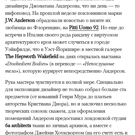
дизайнера Джонатана Андерсона, что ни день — то
инфоповод. На прошлой неделе поклонников марки
J.W. Anderson
обрадовали новостью о визите их
любимца во Флоренцию, на
Pitti Uomo 92
. Но еще до
встречи в Италии своего рода рандеву с виртуозом
архитектурного кроя может случиться в городе
Уэйкфилде, что в Уэст-Йоркшире: в местной галерее
The Hepworth Wakefield
на днях открылась выставка
«Disobedient Bodies»
(в переводе —
«Непослушные
тела»
), которую курирует непосредственно Андерсон.
Рука мастера чувствуется в полной мере. Специально
для экспозиции дизайнер не только собрал больше ста
предметов (от изваяний Генри Мура до платьев
авторства Кристиана Диора), но и заключил несколько
творческих союзов: скажем, для оформления
помещений Андерсон предоставил лондонской студии
6a architects
ткани из личных архивов, а вместе с
фотографом Джейми Хоуксвортом (на его счету есть и